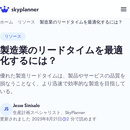
コ
ン
テ
ホーム
リソース
製造業のリードタイムを最適化するには？
ン
ツ
リソース
へ
製造業のリードタイムを最適
ス
化するには？
キ
ッ
優れた製造リードタイムは、製品やサービスの品質を
プ
損なうことなく、より迅速で効率的な製造を目指して
いる。
Jesse Sinisalo
JS
生産計画スペシャリスト、SkyPlanner
更新されました 2025年8月21日
2 分で読めます