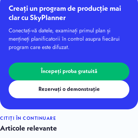
Creați un program de producție mai
clar cu SkyPlanner
Conectați-vă datele, examinați primul plan și
mențineți planificatorii în control asupra fiecărui
program care este difuzat.
Începeți proba gratuită
Rezervați o demonstrație
CITIȚI ÎN CONTINUARE
Articole relevante