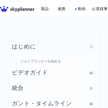
コ
ン
製品
連携
動画
お客様事
テ
ン
ツ
へ
ス
はじめに
1
キ
ッ
スカイプランナーを始める
プ
ビデオガイド
33
統合
9
ガント・タイムライン
46