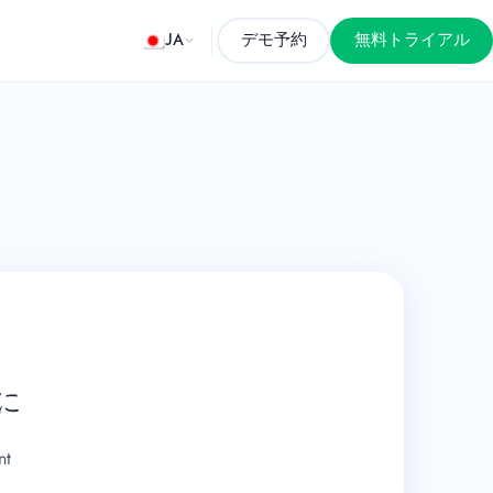
JA
デモ予約
無料トライアル
に
nt