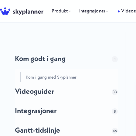
Hopp
til
Produkt
Integrasjoner
Videoe
innhold
Kom godt i gang
1
Kom i gang med Skyplanner
Videoguider
33
Integrasjoner
8
Gantt-tidslinje
46