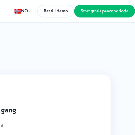
NO
Bestill demo
Start gratis prøveperiode
 gang
nt