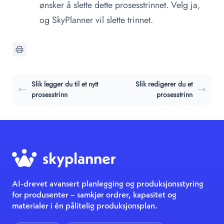
ønsker å slette dette prosesstrinnet. Velg ja,
og SkyPlanner vil slette trinnet.
Slik legger du til et nytt
Slik redigerer du et
prosesstrinn
prosesstrinn
AI-drevet avansert planlegging og produksjonsstyring
for produsenter – samkjør ordrer, kapasitet og
materialer i én pålitelig produksjonsplan.