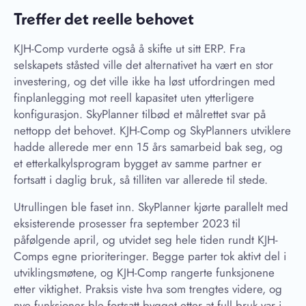
Treffer det reelle behovet
KJH-Comp vurderte også å skifte ut sitt ERP. Fra
selskapets ståsted ville det alternativet ha vært en stor
investering, og det ville ikke ha løst utfordringen med
finplanlegging mot reell kapasitet uten ytterligere
konfigurasjon. SkyPlanner tilbød et målrettet svar på
nettopp det behovet. KJH-Comp og SkyPlanners utviklere
hadde allerede mer enn 15 års samarbeid bak seg, og
et etterkalkylsprogram bygget av samme partner er
fortsatt i daglig bruk, så tilliten var allerede til stede.
Utrullingen ble faset inn. SkyPlanner kjørte parallelt med
eksisterende prosesser fra september 2023 til
påfølgende april, og utvidet seg hele tiden rundt KJH-
Comps egne prioriteringer. Begge parter tok aktivt del i
utviklingsmøtene, og KJH-Comp rangerte funksjonene
etter viktighet. Praksis viste hva som trengtes videre, og
nye funksjoner ble fortsatt bygget etter at full bruk var i