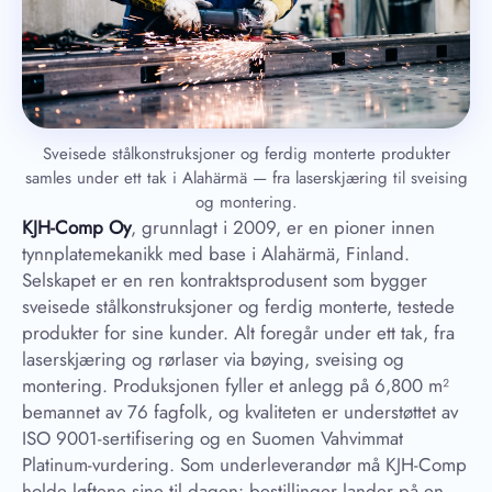
Sveisede stålkonstruksjoner og ferdig monterte produkter
samles under ett tak i Alahärmä — fra laserskjæring til sveising
og montering.
KJH-Comp Oy
, grunnlagt i 2009, er en pioner innen
tynnplatemekanikk med base i Alahärmä, Finland.
Selskapet er en ren kontraktsprodusent som bygger
sveisede stålkonstruksjoner og ferdig monterte, testede
produkter for sine kunder. Alt foregår under ett tak, fra
laserskjæring og rørlaser via bøying, sveising og
montering. Produksjonen fyller et anlegg på 6,800 m²
bemannet av 76 fagfolk, og kvaliteten er understøttet av
ISO 9001-sertifisering og en Suomen Vahvimmat
Platinum-vurdering. Som underleverandør må KJH-Comp
holde løftene sine til dagen: bestillinger lander på en