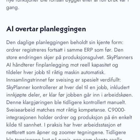
gang.
AI overtar planleggingen
Den daglige planleggingen beholdt sin kjente form:
ordrer registreres fortsatt i samme ERP som før. Den
store endringen skjer på produksjonsgulvet. SkyPlanners
AI håndterer finplanlegging mot reell kapasitet og
tildeler hver jobb til riktig maskin automatisk.
Innsamlingstrinnet før sveising er spesielt verdifullt:
SkyPlanner kontrollerer at hver del til en jobb, inkludert
innkjøpte deler, er klar før jobben går inn i arbeidskøen.
Denne klargjøringen ble tidligere kontrollert manuelt.
Sveisearbeid matches mot riktig kompetanse. C9000-
integrasjonen holder ordrer og produksjon på én enkelt
kilde til sannhet. I praksis har hver arbeidsstasjon et
nettbrett som åpner og zoomer tegningene. Tidligere
ble tegningene lest på papir, noe som skapte reelle