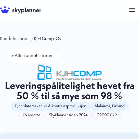
Hopp
til
innhold
Kundehistorier
KJH-Comp Oy
←
Alle kundehistorier
Leveringspålitelighet hevet fra
50 % til så mye som 98 %
Tynnplatemekanikk & kontraktsproduksjon
Alahärmä, Finland
76 ansatte
SkyPlanner siden 2024
C9000 ERP