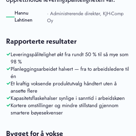
opprettholde leveringspåliteligheten vår.
· Administrerende direktør, KJH-Comp
Hannu
Oy
Lahtinen
Rapporterte resultater
Leveringspålitelighet økt fra rundt 50 % til så mye som
98 %
Planleggingsarbeidet halvert — fra to arbeidsledere til
én
Et kraftig voksende produktutvalg håndtert uten å
ansette flere
Kapasitetsflaskehalser synlige i sanntid i arbeidskøen
Kortere omstillinger og mindre stillstand gjennom
smartere bøyesekvenser
Bygget for å vokse