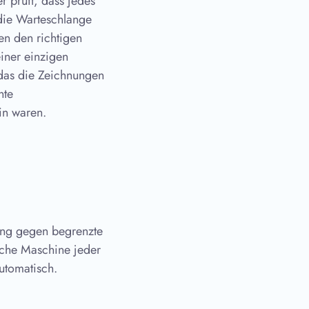
r prüft, dass jedes
n die Warteschlange
en den richtigen
iner einzigen
, das die Zeichnungen
hte
ein waren.
ung gegen begrenzte
lche Maschine jeder
automatisch.