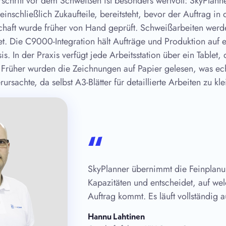
schritt vor dem Schweißen ist besonders wertvoll: SkyPlanne
, einschließlich Zukaufteile, bereitsteht, bevor der Auftrag i
schaft wurde früher von Hand geprüft. Schweißarbeiten werd
t. Die C9000-Integration hält Aufträge und Produktion auf e
is. In der Praxis verfügt jede Arbeitsstation über ein Tablet
. Früher wurden die Zeichnungen auf Papier gelesen, was ec
rsachte, da selbst A3-Blätter für detaillierte Arbeiten zu kl
“
SkyPlanner übernimmt die Feinplan
Kapazitäten und entscheidet, auf we
Auftrag kommt. Es läuft vollständig 
Hannu Lahtinen