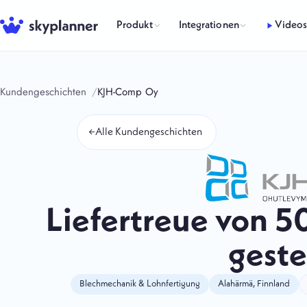
Zum
Inhalt
Produkt
Integrationen
Video
springen
Kundengeschichten
KJH-Comp Oy
←
Alle Kundengeschichten
Liefertreue von 5
geste
Blechmechanik & Lohnfertigung
Alahärmä, Finnland