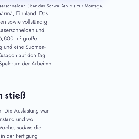
aserschneiden über das Schweißen bis zur Montage.
ahärmä, Finnland. Das
nen sowie vollständig
 Laserschneiden und
e 6,800 m² große
ung und eine Suomen-
Zusagen auf den Tag
 Spektrum der Arbeiten
 stieß
. Die Auslastung war
anstand und wo
 Woche, sodass die
in der Fertigung