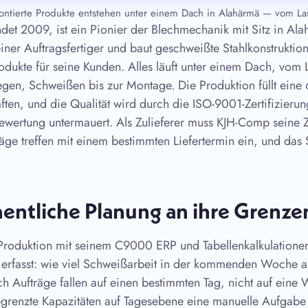
montierte Produkte entstehen unter einem Dach in Alahärmä — vom L
det 2009, ist ein Pionier der Blechmechanik mit Sitz in Al
iner Auftragsfertiger und baut geschweißte Stahlkonstruktio
rodukte für seine Kunden. Alles läuft unter einem Dach, vom
egen, Schweißen bis zur Montage. Die Produktion füllt ein
ften, und die Qualität wird durch die ISO-9001-Zertifizier
ewertung untermauert. Als Zulieferer muss KJH-Comp seine 
räge treffen mit einem bestimmten Liefertermin ein, und das
hentliche Planung an ihre Grenzen
Produktion mit seinem C9000 ERP und Tabellenkalkulationen
 erfasst: wie viel Schweißarbeit in der kommenden Woche 
ch Aufträge fallen auf einen bestimmten Tag, nicht auf eine
renzte Kapazitäten auf Tagesebene eine manuelle Aufgabe 