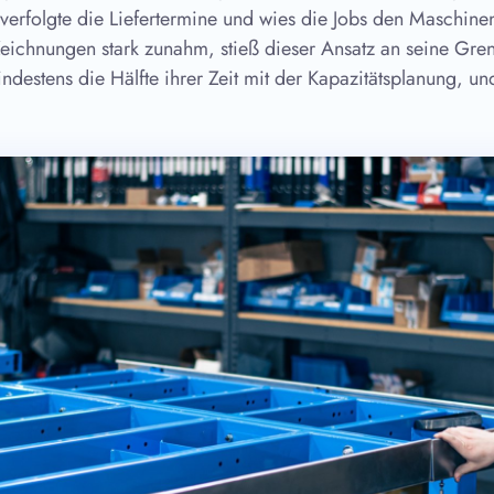
r verfolgte die Liefertermine und wies die Jobs den Maschine
Zeichnungen stark zunahm, stieß dieser Ansatz an seine Gre
ndestens die Hälfte ihrer Zeit mit der Kapazitätsplanung, und