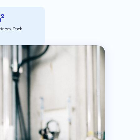
²
 einem Dach