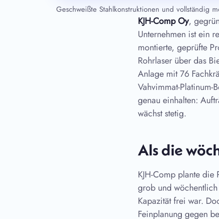
Geschweißte Stahlkonstruktionen und vollständig 
KJH-Comp Oy
, gegrün
Unternehmen ist ein re
montierte, geprüfte P
Rohrlaser über das Bi
Anlage mit 76 Fachkrä
Vahvimmat-Platinum-B
genau einhalten: Auft
wächst stetig.
Als die wöc
KJH-Comp plante die 
grob und wöchentlich
Kapazität frei war. Do
Feinplanung gegen beg