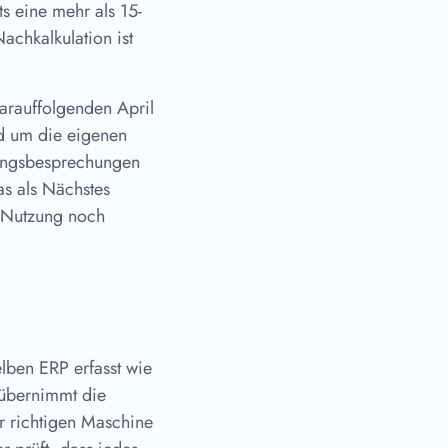
s eine mehr als 15-
achkalkulation ist
arauffolgenden April
d um die eigenen
lungsbesprechungen
as als Nächstes
n Nutzung noch
lben ERP erfasst wie
 übernimmt die
r richtigen Maschine