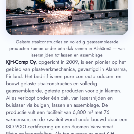
Gelaste staalconstructies en volledig geassembleerde
producten komen onder één dak samen in Alahärmä — van
lasersnijden tot lassen en assemblage.
KJH-Comp Oy
, opgericht in 2009, is een pionier op het
gebied van plaatwerkmechanica, gevestigd in Alahärmä,
Finland. Het bedrijf is een pure contractproducent en
bouwt gelaste staalconstructies en volledig
geassembleerde, geteste producten voor zijn klanten.
Alles verloopt onder één dak, van lasersnijden en
buislaser via buigen, lassen en assemblage. De
productie vult een faciliteit van 6,800 m² met 76
vakmensen, en de kwaliteit wordt onderbouwd door een
ISO 9001-certificering en een Suomen Vahvimmat
Platinum-beoordeling. Als toeleverancier moet KJH-