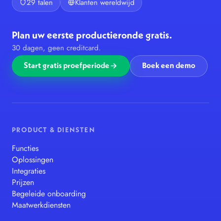
29 talen
Klanten wereldwijd
Plan uw eerste productieronde gratis.
30 dagen, geen creditcard.
Start gratis proefperiode
Boek een demo
PRODUCT & DIENSTEN
Functies
Oplossingen
Integraties
Prijzen
Begeleide onboarding
Maatwerkdiensten