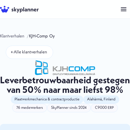
Ga
naar
de
inhoud
Klantverhalen
KJH-Comp Oy
←
Alle klantverhalen
Leverbetrouwbaarheid gestegen
van 50% naar maar liefst 98%
Plaatwerkmechanica & contractproductie
Alahärmä, Finland
76 medewerkers
SkyPlanner sinds 2024
C9000 ERP