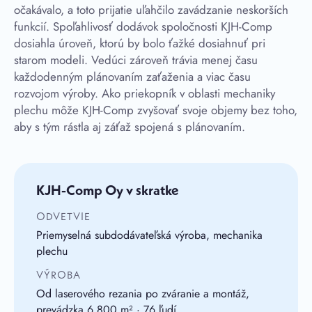
očakávalo, a toto prijatie uľahčilo zavádzanie neskorších
funkcií. Spoľahlivosť dodávok spoločnosti KJH-Comp
dosiahla úroveň, ktorú by bolo ťažké dosiahnuť pri
starom modeli. Vedúci zároveň trávia menej času
každodenným plánovaním zaťaženia a viac času
rozvojom výroby. Ako priekopník v oblasti mechaniky
plechu môže KJH-Comp zvyšovať svoje objemy bez toho,
aby s tým rástla aj záťaž spojená s plánovaním.
KJH-Comp Oy v skratke
ODVETVIE
Priemyselná subdodávateľská výroba, mechanika
plechu
VÝROBA
Od laserového rezania po zváranie a montáž,
prevádzka 6,800 m² · 76 ľudí