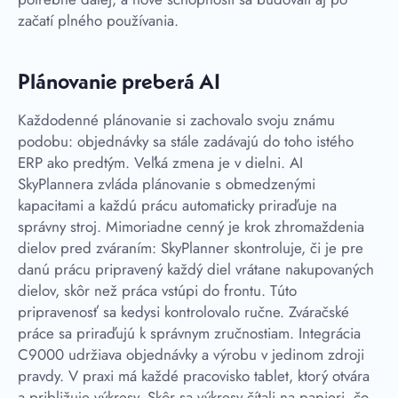
začatí plného používania.
Plánovanie preberá AI
Každodenné plánovanie si zachovalo svoju známu
podobu: objednávky sa stále zadávajú do toho istého
ERP ako predtým. Veľká zmena je v dielni. AI
SkyPlannera zvláda plánovanie s obmedzenými
kapacitami a každú prácu automaticky priraďuje na
správny stroj. Mimoriadne cenný je krok zhromaždenia
dielov pred zváraním: SkyPlanner skontroluje, či je pre
danú prácu pripravený každý diel vrátane nakupovaných
dielov, skôr než práca vstúpi do frontu. Túto
pripravenosť sa kedysi kontrolovalo ručne. Zváračské
práce sa priraďujú k správnym zručnostiam. Integrácia
C9000 udržiava objednávky a výrobu v jedinom zdroji
pravdy. V praxi má každé pracovisko tablet, ktorý otvára
a približuje výkresy. Skôr sa výkresy čítali na papieri, čo