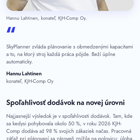
Hannu Lahtinen, konateľ, KJH-Comp Oy.
“
SkyPlanner zvláda plánovanie s obmedzenými kapacitami
a to, na ktorý stroj každá práca pôjde. Beží úplne
automaticky.
Hannu Lahtinen
konateľ, KJH-Comp Oy
Spoľahlivosť dodávok na novej úrovni
Najjasnejší výsledok je v spoľahlivosti dodávok. Tam, kde
sa kedysi pohybovala okolo 50 %, v roku 2026 KJH-
Comp dodáva až 98 % svojich zákaziek načas. Pracovná
záťaž pri plánovaní sa zároveň znížila na polovicu: úloha,