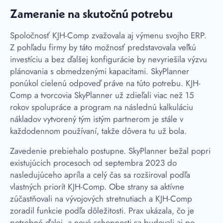
Zameranie na skutočnú potrebu
Spoločnosť KJH-Comp zvažovala aj výmenu svojho ERP.
Z pohľadu firmy by táto možnosť predstavovala veľkú
investíciu a bez ďalšej konfigurácie by nevyriešila výzvu
plánovania s obmedzenými kapacitami. SkyPlanner
ponúkol cielenú odpoveď práve na túto potrebu. KJH-
Comp a tvorcovia SkyPlanner už zdieľali viac než 15
rokov spolupráce a program na následnú kalkuláciu
nákladov vytvorený tým istým partnerom je stále v
každodennom používaní, takže dôvera tu už bola.
Zavedenie prebiehalo postupne. SkyPlanner bežal popri
existujúcich procesoch od septembra 2023 do
nasledujúceho apríla a celý čas sa rozširoval podľa
vlastných priorít KJH-Comp. Obe strany sa aktívne
zúčastňovali na vývojových stretnutiach a KJH-Comp
zoradil funkcie podľa dôležitosti. Prax ukázala, čo je
potrebné ďalej, a nové schopnosti sa budovali aj po