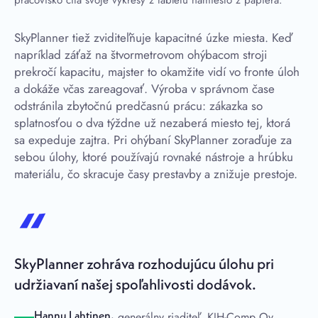
pracovisko číta svoje výkresy z tabletu namiesto z papiera.
SkyPlanner tiež zviditeľňuje kapacitné úzke miesta. Keď
napríklad záťaž na štvormetrovom ohýbacom stroji
prekročí kapacitu, majster to okamžite vidí vo fronte úloh
a dokáže včas zareagovať. Výroba v správnom čase
odstránila zbytočnú predčasnú prácu: zákazka so
splatnosťou o dva týždne už nezaberá miesto tej, ktorá
sa expeduje zajtra. Pri ohýbaní SkyPlanner zoraďuje za
sebou úlohy, ktoré používajú rovnaké nástroje a hrúbku
materiálu, čo skracuje časy prestavby a znižuje prestoje.
SkyPlanner zohráva rozhodujúcu úlohu pri
udržiavaní našej spoľahlivosti dodávok.
· generálny riaditeľ, KJH-Comp Oy
Hannu Lahtinen