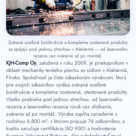
Zvárané oceľové konštrukcie a kompletne zostavené produkty
sa spájajú pod jednou strechou v Alahärmä — od laserového
rezania cez zváranie až po montáž.
KJH-Comp Oy
, založená v roku 2009, je priekopníkom v
oblasti mechaniky tenkého plechu so sídlom v Alahärmä,
Fínsko. Spoločnosť je čisto zákazkovým výrobcom, ktorý
pre svojich zákazníkov vyrába zvárané oceľové
konštrukcie a kompletne zostavené, otestované produkty.
Všetko prebieha pod jednou strechou, od laserového
rezania a laserového rezania rúrok cez ohýbanie,
zváranie až po montáž. Výroba zapĺňa zariadenie s
rozlohou 6,800 m², v ktorom pracuje 76 odborníkov, a
kvalitu zaručuje certifikácia ISO 9001 a hodnotenie
Suomen Vahvimmat Platinum. Ako subdodávateľ musí