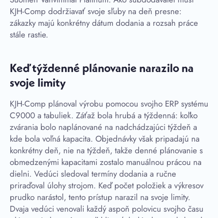
KJH-Comp dodržiavať svoje sľuby na deň presne:
zákazky majú konkrétny dátum dodania a rozsah práce
stále rastie.
Keď týždenné plánovanie narazilo na
svoje limity
KJH-Comp plánoval výrobu pomocou svojho ERP systému
C9000 a tabuliek. Záťaž bola hrubá a týždenná: koľko
zvárania bolo naplánované na nadchádzajúci týždeň a
kde bola voľná kapacita. Objednávky však pripadajú na
konkrétny deň, nie na týždeň, takže denné plánovanie s
obmedzenými kapacitami zostalo manuálnou prácou na
dielni. Vedúci sledoval termíny dodania a ručne
priraďoval úlohy strojom. Keď počet položiek a výkresov
prudko narástol, tento prístup narazil na svoje limity.
Dvaja vedúci venovali každý aspoň polovicu svojho času