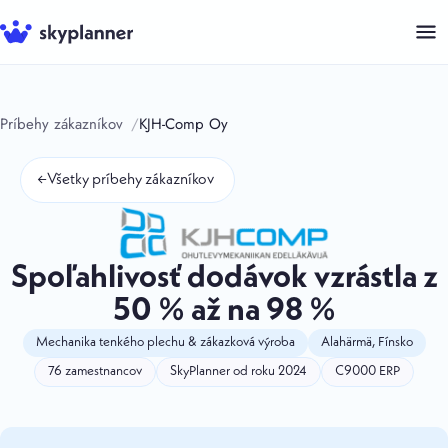
Preskočiť
na
obsah
Príbehy zákazníkov
KJH-Comp Oy
←
Všetky príbehy zákazníkov
Spoľahlivosť dodávok vzrástla z
50 % až na 98 %
Mechanika tenkého plechu & zákazková výroba
Alahärmä, Fínsko
76 zamestnancov
SkyPlanner od roku 2024
C9000 ERP