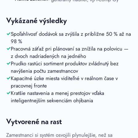
Vykázané výsledky
Spoľahlivosť dodávok sa zvýšila z približne 50 % až na
98 %
Pracovná záťaž pri plánovaní sa znížila na polovicu —
z dvoch nadriadených na jedného
Prudko rastúci sortiment produktov zvládnutý bez
navýšenia počtu zamestnancov
Kapacitné úzke miesta viditeľné v reálnom čase v
pracovnej fronte
Kratšie nastavenia a menej prestojov vďaka
inteligentnejším sekvenciám ohýbania
Vytvorené na rast
Zamestnanci si systém osvojili plynulejšie, než sa