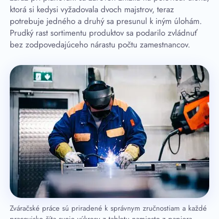
ktorá si kedysi vyžadovala dvoch majstrov, teraz
potrebuje jedného a druhý sa presunul k iným úlohám.
Prudký rast sortimentu produktov sa podarilo zvládnuť
bez zodpovedajúceho nárastu počtu zamestnancov.
Zváračské práce sú priradené k správnym zručnostiam a každé