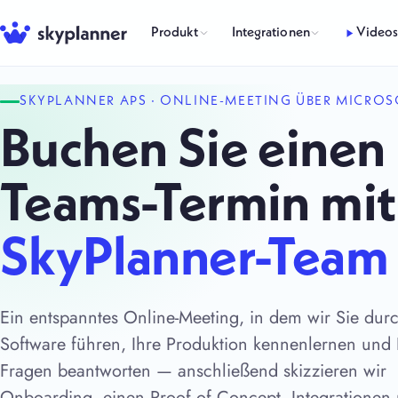
Zum
Inhalt
Produkt
Integrationen
Video
springen
SKYPLANNER APS · ONLINE-MEETING ÜBER MICRO
Buchen Sie einen
Teams-Termin mi
SkyPlanner-Team
Ein entspanntes Online-Meeting, in dem wir Sie dur
Software führen, Ihre Produktion kennenlernen und 
Fragen beantworten — anschließend skizzieren wir
Onboarding, einen Proof of Concept, Integrationen