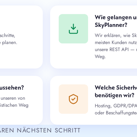
Wie gelangen u
SkyPlanner?
chritte,
Wir erklären, wie Sk
e planen.
meisten Kunden nutze
unsere REST API — 
Weg.
aussehen?
Welche Sicherhe
benötigen wir?
 unseren von
listischen Weg
Hosting, GDPR/DPA-M
oder Beschaffungste
AREN NÄCHSTEN SCHRITT