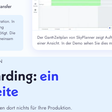
ransfer
ation. In
ung
tigt. Die
Der Gantt-Zeitplan von SkyPlanner zeigt Auft
emeinsam
einer Ansicht. In der Demo sehen Sie dies mi
N
arding:
ein
eite
n dort nichts für Ihre Produktion.