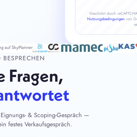
Geschützt durch reCAPTCHA 
Nutzungsbedingungen
von Goo
s
ung auf SkyPlanner
O BESPRECHEN
e Fragen,
antwortet
n Eignungs- & Scoping-Gespräch —
ein festes Verkaufsgespräch.