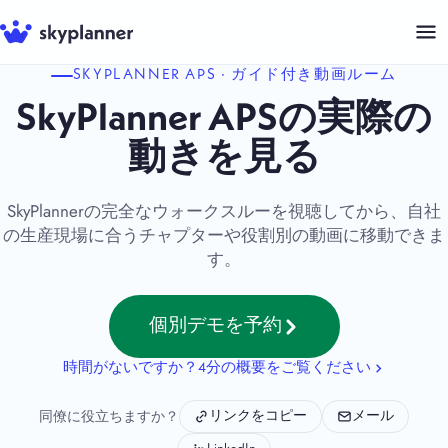
コ
ン
テ
SKYPLANNER APS · ガイド付き動画ルーム
ン
SkyPlanner APSの実際の
ツ
動きを見る
へ
ス
SkyPlannerの完全なウォークスルーを視聴してから、自社
キ
の生産現場に合うチャプターや役割別の動画に移動できま
ッ
す。
プ
個別デモを予約
時間がないですか？4分の概要をご覧ください
同僚に役立ちますか？
リンクをコピー
メール