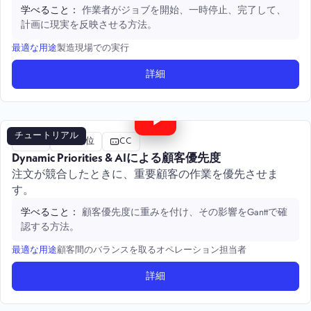
作業者がジョブを開始、一時停止、完了して、
学べること：
計画に現実を反映させる方法。
製造現場での実行
最適な用途
詳細
4:30
チュートリアル
高度
優先順位
CC
Dynamic Priorities & AIによる顧客優先度
注文が競合したときに、重要顧客の作業を優先させま
す。
顧客優先度に重みを付け、その影響をGanttで確
学べること：
認する方法。
顧客間のバランスを取るオペレーション担当者
最適な用途
詳細
2:30