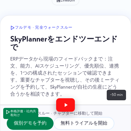
LinkedIn
フルデモ · 完全ウォークスルー
SkyPlannerをエンドツーエンド
で
ERPデータから現場のフィードバックまで：注
文、能力、AIスケジューリング、優先順位、連携
を、1つの構成されたセッションで確認できま
す。重要なチャプターを視聴し、その後ミーティ
ングを予約して、SkyPlannerが自社の生産にどう
合うかを相談できます。
~50 min
本格評価・社内共
完全なウォークスルー · チャプターに移動して開始
有向け
個別デモを予約
無料トライアルを開始