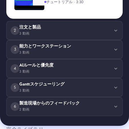
チュートリアル · 3:30
注文と製品
2
3 動画
能力とワークステーション
3
3 動画
AIルールと優先度
4
3 動画
Ganttスケジューリング
5
3 動画
製造現場からのフィードバック
6
2 動画