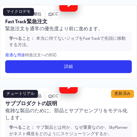
マイクロデモ
評価
優先順位
CC
Fast Track緊急注文
緊急注文を通常の優先度より前に進めます。
本当に待てないジョブをFast Trackで先頭に移動
学べること：
する方法。
特急注文への対応
最適な用途
詳細
5:02
チュートリアル
更新済み
高度
サブ製品
CC
サブプロダクトの説明
複雑な製品のために、部品とサブアセンブリをモデル化
します。
サブ製品とは何か、なぜ重要なのか、SkyPlanner
学べること：
がネスト構造をどのようにスケジューリングするか。