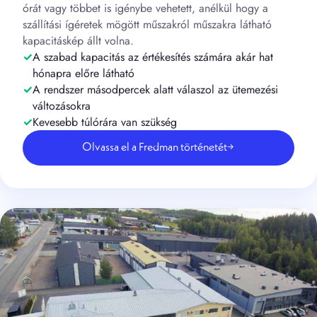
órát vagy többet is igénybe vehetett, anélkül hogy a
szállítási ígéretek mögött műszakról műszakra látható
kapacitáskép állt volna.
A szabad kapacitás az értékesítés számára akár hat
hónapra előre látható
A rendszer másodpercek alatt válaszol az ütemezési
változásokra
Kevesebb túlórára van szükség
Olvassa el a Fredman történetét
→