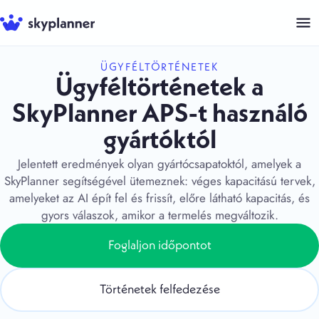
Kilépés
a
tartalomba
ÜGYFÉLTÖRTÉNETEK
Ügyféltörténetek a
SkyPlanner APS-t használó
gyártóktól
Jelentett eredmények olyan gyártócsapatoktól, amelyek a
SkyPlanner segítségével ütemeznek: véges kapacitású tervek,
amelyeket az AI épít fel és frissít, előre látható kapacitás, és
gyors válaszok, amikor a termelés megváltozik.
Foglaljon időpontot
Történetek felfedezése