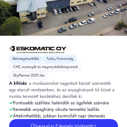
Bérmegmunkálás
Turku, Finnország
CNC esztergák és megmunkálóközpontok
SkyPlanner 2021 óta
A kihívás:
a munkasorokat nagyrészt kézzel szervezték
egy elavult rendszerben, és az anyaghiányok túl közel a
munka tervezett kezdetéhez derültek ki.
Pontosabb szállítási határidők az ügyfelek számára
Kevesebb anyaghiány okozta termelési leállás
Áttekinthetőbb, jobban kontrollált napi ütemezés
Olvassa el az Eskomatic történetét
→