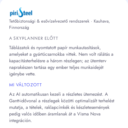
Tetőbiztonsági & esővízelvezető rendszerek · Kauhava,
Finnország
A SKYPLANNER ELŐTT
Táblázatok és nyomtatott papír munkautasítások,
amelyeket a gyártócsarnokba vittek. Nem volt rálátás a
kapacitásterhelésre a három részlegen; az ütemterv
naprakészen tartása egy ember teljes munkaidejét
igénybe vette.
MI VÁLTOZOTT
Az AI automatikusan kezeli a részletes ütemezést. A
Gantt-idővonal a részlegek közötti optimalizált terhelést
mutatja, a tételek, raklapcímkék és készletesemények
pedig valós időben áramlanak át a Visma Nova
integráción.