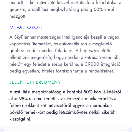
maradt — két művezető kézzel osztotta ki a feladatokat a
gépekre, a szállítási megbízhatóság pedig 50% körül
mozgott.
MI VÁLTOZOTT
A SkyPlanner mesterséges intelligenciája kezeli a véges
kapacitású ütemezést, és automatikusan a megfelelő
géphez rendel minden feladatot. A hegesztés előtti
ellenőrzés megerősíti, hogy minden alkatrész készen áll,
mielőtt egy feladat a sorba kerülne, a C9000 integráció
pedig egyetlen, hiteles forráson tartja a rendeléseket.
JELENTETT EREDMÉNY
A szállítási megbízhatóság a korábbi 50% körüli értékről
akár 98%-ra emelkedett, az ütemezési munkaterhelés a
felére csökkent két művezetőről egyre, a meredeken
bővülő termékkört pedig létszámbővítés nélkül sikerült
kiszolgálni.