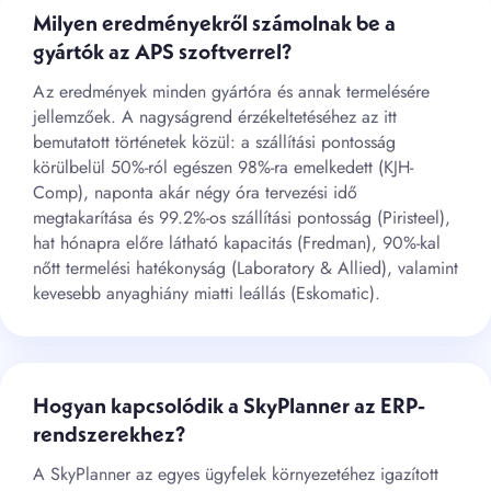
Milyen eredményekről számolnak be a
gyártók az APS szoftverrel?
Az eredmények minden gyártóra és annak termelésére
jellemzőek. A nagyságrend érzékeltetéséhez az itt
bemutatott történetek közül: a szállítási pontosság
körülbelül 50%-ról egészen 98%-ra emelkedett (KJH-
Comp), naponta akár négy óra tervezési idő
megtakarítása és 99.2%-os szállítási pontosság (Piristeel),
hat hónapra előre látható kapacitás (Fredman), 90%-kal
nőtt termelési hatékonyság (Laboratory & Allied), valamint
kevesebb anyaghiány miatti leállás (Eskomatic).
Hogyan kapcsolódik a SkyPlanner az ERP-
rendszerekhez?
A SkyPlanner az egyes ügyfelek környezetéhez igazított