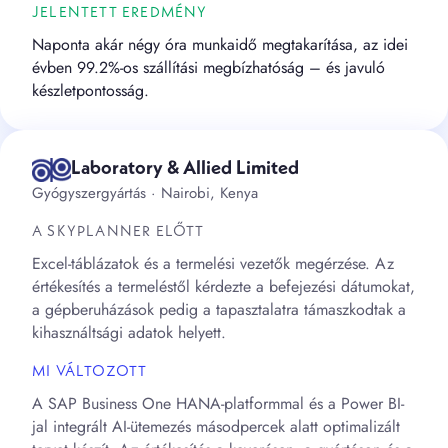
JELENTETT EREDMÉNY
Naponta akár négy óra munkaidő megtakarítása, az idei
évben 99.2%-os szállítási megbízhatóság – és javuló
készletpontosság.
Laboratory & Allied Limited
Gyógyszergyártás · Nairobi, Kenya
A SKYPLANNER ELŐTT
Excel-táblázatok és a termelési vezetők megérzése. Az
értékesítés a termeléstől kérdezte a befejezési dátumokat,
a gépberuházások pedig a tapasztalatra támaszkodtak a
kihasználtsági adatok helyett.
MI VÁLTOZOTT
A SAP Business One HANA-platformmal és a Power BI-
jal integrált AI-ütemezés másodpercek alatt optimalizált