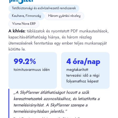
Tetőbiztonsági és esővízelvezető rendszerek
Kauhava, Finnország
Három gyártási részleg
Visma Nova ERP
A kihívás:
táblázatok és nyomtatott PDF munkautasítások,
kapacitás-átláthatóság hiánya, és három részleg
ütemezésének fenntartása egy ember teljes munkanapját
kötötte le.
99.2%
4 óra/nap
toimitusvarmuus idén
megtakarított
tervezési idő a régi
folyamathoz képest
„A SkyPlanner átláthatóságot hozott a szűk
keresztmetszetek azonosításához, és letisztította a
termelésirányítást. A SkyPlanner szerepe a
termelésirányításban jelentős.”