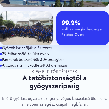
99.2%
szállítási megbízhatóság a
Piristeel Oy-nál
Gyártók használják világszerte
29 felhasználói felület nyelv
Partnerek és szakértők 30+ országban
Arcturus által működtetett AI-ütemezés
KIEMELT TÖRTÉNETEK
A tetőbiztonságtól a
gyógyszeriparig
Eltérő gyártás, ugyanaz az igény: véges kapacitású ütemterv,
amelyben az egész csapat megbízhat.