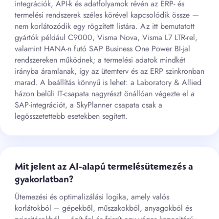
integrációk, API-k és adatfolyamok révén az ERP- és
termelési rendszerek széles körével kapcsolódik össze —
nem korlátozódik egy rögzített listára. Az itt bemutatott
gyártók például C9000, Visma Nova, Visma L7 LTR-rel,
valamint HANA-n futó SAP Business One Power BI-jal
rendszereken működnek; a termelési adatok mindkét
irányba áramlanak, így az ütemterv és az ERP szinkronban
marad. A beállítás könnyű is lehet: a Laboratory & Allied
házon belüli IT-csapata nagyrészt önállóan végezte el a
SAP-integrációt, a SkyPlanner csapata csak a
legösszetettebb esetekben segített.
Mit jelent az AI-alapú termelésütemezés a
gyakorlatban?
Ütemezési és optimalizálási logika, amely valós
korlátokból – gépekből, műszakokból, anyagokból és