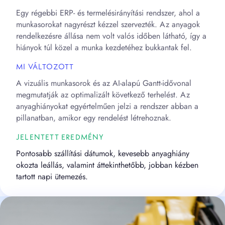
Egy régebbi ERP- és termelésirányítási rendszer, ahol a
munkasorokat nagyrészt kézzel szervezték. Az anyagok
rendelkezésre állása nem volt valós időben látható, így a
hiányok túl közel a munka kezdetéhez bukkantak fel.
MI VÁLTOZOTT
A vizuális munkasorok és az AI-alapú Gantt-idővonal
megmutatják az optimalizált következő terhelést. Az
anyaghiányokat egyértelműen jelzi a rendszer abban a
pillanatban, amikor egy rendelést létrehoznak.
JELENTETT EREDMÉNY
Pontosabb szállítási dátumok, kevesebb anyaghiány
okozta leállás, valamint áttekinthetőbb, jobban kézben
tartott napi ütemezés.