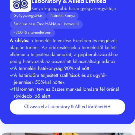
Laboratory & Allied Limited
Kenya legnagyobb hazai gyógyszergyártója
Gyógyszergyártás
Nairobi, Kenya
SAP Business One HANA-n + Power BI
~800 fő a termelésben
A kihívás:
a termelés tervezése Excelben és megérzés
alapján történt. Az értékesítésnek a termeléstől kellett
elkérnie a teljesítési dátumokat, a gépberuházásokhoz
pedig hiányoztak az összesített kihasználtsági adatok.
A termelési hatékonyság 90%-kal nőtt
A határidőre teljesített szállítások és az ügyfél-
jelentések 50%-kal nőttek
Háromhavi terv az összes munkaállomásra fél óránál
rövidebb idő alatt
Olvassa el a Laboratory & Allied történetét
→