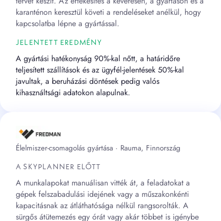
tervet készít. Az értékesítés a keverésen, a gyártáson és a
karanténon keresztül követi a rendeléseket anélkül, hogy
kapcsolatba lépne a gyártással.
JELENTETT EREDMÉNY
A gyártási hatékonyság 90%-kal nőtt, a határidőre
teljesített szállítások és az ügyfél-jelentések 50%-kal
javultak, a beruházási döntések pedig valós
kihasználtsági adatokon alapulnak.
Élelmiszer-csomagolás gyártása · Rauma, Finnország
A SKYPLANNER ELŐTT
A munkalapokat manuálisan vitték át, a feladatokat a
gépek felszabadulási idejének vagy a műszakonkénti
kapacitásnak az átláthatósága nélkül rangsorolták. A
sürgős átütemezés egy órát vagy akár többet is igénybe