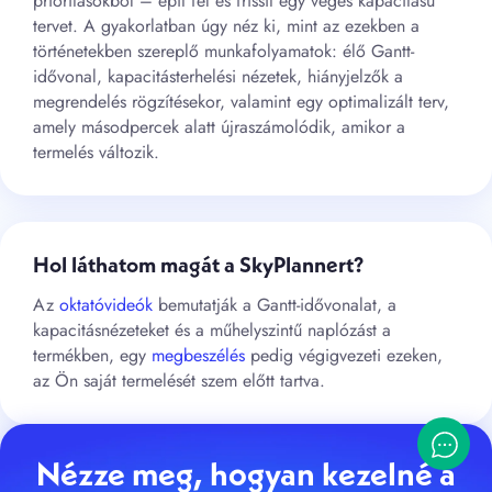
prioritásokból – épít fel és frissít egy véges kapacitású
tervet. A gyakorlatban úgy néz ki, mint az ezekben a
történetekben szereplő munkafolyamatok: élő Gantt-
idővonal, kapacitásterhelési nézetek, hiányjelzők a
megrendelés rögzítésekor, valamint egy optimalizált terv,
amely másodpercek alatt újraszámolódik, amikor a
termelés változik.
Hol láthatom magát a SkyPlannert?
Az
oktatóvideók
bemutatják a Gantt-idővonalat, a
kapacitásnézeteket és a műhelyszintű naplózást a
termékben, egy
megbeszélés
pedig végigvezeti ezeken,
az Ön saját termelését szem előtt tartva.
Nézze meg, hogyan kezelné a