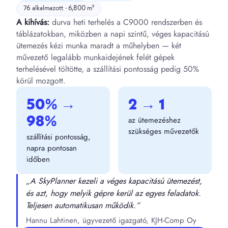
76 alkalmazott · 6,800 m²
A kihívás:
durva heti terhelés a C9000 rendszerben és
táblázatokban, miközben a napi szintű, véges kapacitású
ütemezés kézi munka maradt a műhelyben — két
művezető legalább munkaidejének felét gépek
terhelésével töltötte, a szállítási pontosság pedig 50%
körül mozgott.
50% →
2 → 1
98%
az ütemezéshez
szükséges művezetők
szállítási pontosság,
napra pontosan
időben
„A SkyPlanner kezeli a véges kapacitású ütemezést,
és azt, hogy melyik gépre kerül az egyes feladatok.
Teljesen automatikusan működik.”
Hannu Lahtinen, ügyvezető igazgató, KJH-Comp Oy