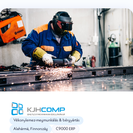
Vékonylemez-megmunkálás & bérgyártás
Alahärmä, Finnország
C9000 ERP