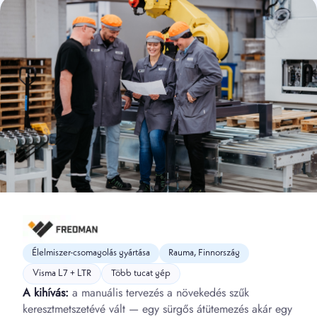
Élelmiszer-csomagolás gyártása
Rauma, Finnország
Visma L7 + LTR
Több tucat gép
A kihívás:
a manuális tervezés a növekedés szűk
keresztmetszetévé vált — egy sürgős átütemezés akár egy