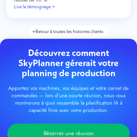
Lire le témoignage →
←
Retour à toutes les histoires clients
Découvrez comment
SkyPlanner gérerait votre
planning de production
Apportez vos machines, vos équipes et votre carnet de
commandes — lors d’une courte réunion, nous vous
montrerons à quoi ressemble la planification IA à
capacité finie avec votre production.
Réserver une réunion