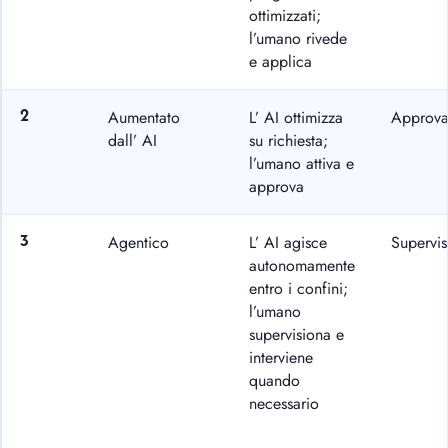
ottimizzati;
l’umano rivede
e applica
Aumentato
L’ AI ottimizza
Approva
2
dall’ AI
su richiesta;
l’umano attiva e
approva
Agentico
L’ AI agisce
Supervis
3
autonomamente
entro i confini;
l’umano
supervisiona e
interviene
quando
necessario