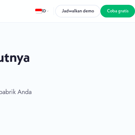
ID
Jadwalkan demo
Coba gratis
utnya
pabrik Anda