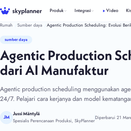
Langsung
ke
Produk
Integrasi
Video
Ki
isi
Rumah
Sumber daya
Agentic Production Scheduling: Evolusi Beri
sumber daya
Agentic Production Sch
dari AI Manufaktur
Agentic production scheduling menggunakan age
24/7. Pelajari cara kerjanya dan model kematanga
Jussi Mäntylä
Diperbarui 21 Mar
JM
Spesialis Perencanaan Produksi, SkyPlanner