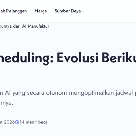
Sumber Daya
sah Pelanggan
Harga
kutnya dari AI Manufaktur
eduling: Evolusi Berik
n AI yang secara otonom mengoptimalkan jadwal 
nnya.
et 2026
14 menit baca