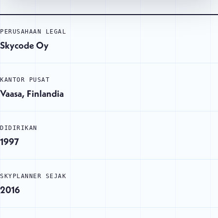
PERUSAHAAN LEGAL
Skycode Oy
KANTOR PUSAT
Vaasa, Finlandia
DIDIRIKAN
Didirikan: 1997
1997
SKYPLANNER SEJAK
SkyPlanner sejak: 2016
2016