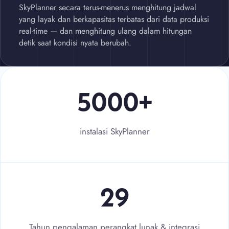
SkyPlanner secara terus-menerus menghitung jadwal
yang layak dan berkapasitas terbatas dari data produksi
real-time — dan menghitung ulang dalam hitungan
detik saat kondisi nyata berubah.
5000+ instalasi SkyPlanner
5000+
instalasi SkyPlanner
29 tahun pengalaman perangkat
29
Tahun pengalaman perangkat lunak & integrasi