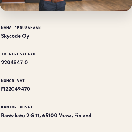
NAMA PERUSAHAAN
Skycode Oy
ID PERUSAHAAN
ID Perusahaan: 2204947-0
2204947-0
NOMOR VAT
FI22049470
KANTOR PUSAT
Rantakatu 2 G 11, 65100 Vaasa, Finland