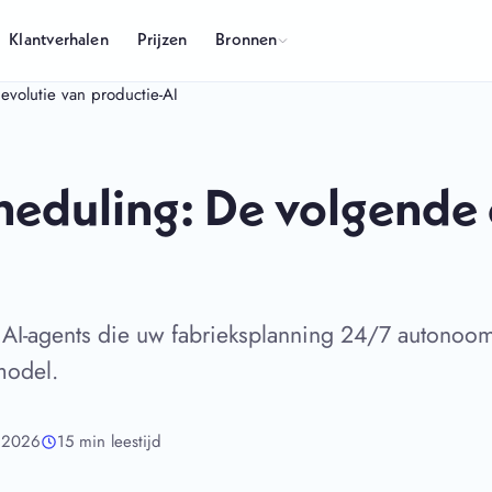
Bronnen
Klantverhalen
Prijzen
volutie van productie-AI
heduling: De volgende 
 AI-agents die uw fabrieksplanning 24/7 autonoom
model.
, 2026
15 min leestijd