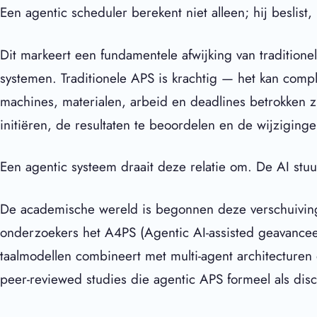
Een agentic scheduler berekent niet alleen; hij beslist,
Dit markeert een fundamentele afwijking van traditione
systemen. Traditionele APS is krachtig — het kan com
machines, materialen, arbeid en deadlines betrokken z
initiëren, de resultaten te beoordelen en de wijzigin
Een agentic systeem draait deze relatie om. De AI stuu
De academische wereld is begonnen deze verschuiving
onderzoekers het A4PS (Agentic AI-assisted geavancee
taalmodellen combineert met multi-agent architecture
peer-reviewed studies die agentic APS formeel als disci