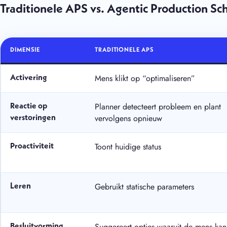
Traditionele APS vs. Agentic Production Sc
DIMENSIE
TRADITIONELE APS
Mens klikt op “optimaliseren”
Activering
Planner detecteert probleem en plant
Reactie op
vervolgens opnieuw
verstoringen
Toont huidige status
Proactiviteit
Gebruikt statische parameters
Leren
Suggereert opties waaruit de mens kan
Besluitvorming