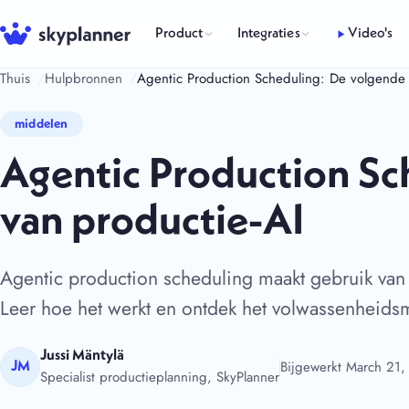
Ga
naar
Product
Integraties
Video's
de
Thuis
Hulpbronnen
Agentic Production Scheduling: De volgende e
inhoud
middelen
Agentic Production Sc
van productie-AI
Agentic production scheduling maakt gebruik van
Leer hoe het werkt en ontdek het volwassenheids
Jussi Mäntylä
Bijgewerkt March 21
JM
Specialist productieplanning, SkyPlanner