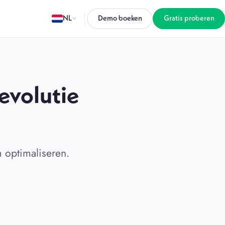
NL
Demo boeken
Gratis proberen
evolutie
 optimaliseren.