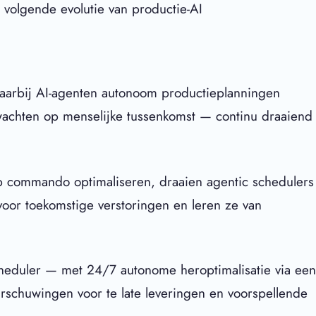
volgende evolutie van productie-AI
aarbij AI-agenten autonoom productieplanningen
wachten op menselijke tussenkomst — continu draaiend
 op commando optimaliseren, draaien agentic schedulers
voor toekomstige verstoringen en leren ze van
cheduler — met 24/7 autonome heroptimalisatie via ee
aarschuwingen voor te late leveringen en voorspellende