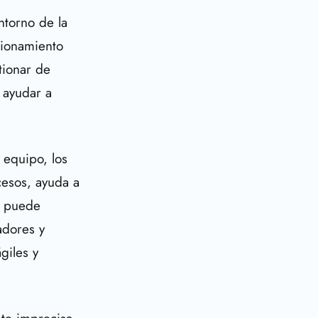
ntorno de la
cionamiento
tionar de
 ayudar a
 equipo, los
ocesos, ayuda a
n puede
adores y
giles y