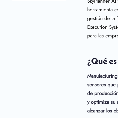
SkyPlanner AP
herramienta co
gestión de la 
Execution Syst
para las empr
¿Qué es
Manufacturing
sensores que p
de producción
y optimiza su 
alcanzar los o