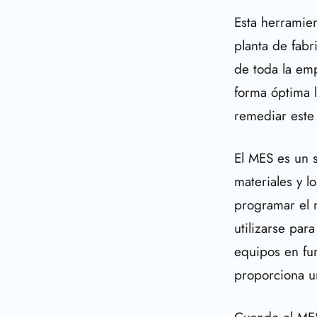
Esta herramie
planta de fabr
de toda la em
forma óptima 
remediar este
El MES es un s
materiales y l
programar el 
utilizarse par
equipos en fu
proporciona u