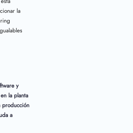
 esta
cionar la
uring
igualables
ftware y
en la planta
a producción
yuda a