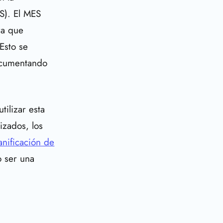
S). El MES
ra que
Esto se
documentando
ilizar esta
izados, los
anificación de
o ser una