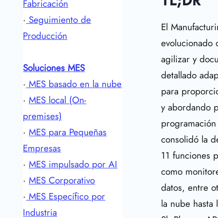
TL;DR
Fabricación
·
Seguimiento de
El Manufactur
Producción
evolucionado 
agilizar y do
Soluciones MES
detallado ada
·
MES basado en la nube
para proporcio
·
MES local (On-
y abordando p
premises)
programación 
·
MES para Pequeñas
consolidó la 
Empresas
11 funciones 
·
MES impulsado por AI
como monitoreo
·
MES Corporativo
datos, entre 
·
MES Específico por
la nube hasta 
Industria