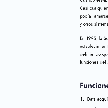
Cuando el MES 
Casi cualquie
podía llamarse
y otros sistem
En 1995, la S
establecimien
definiendo qué
funciones del
Funcion
Data acqui