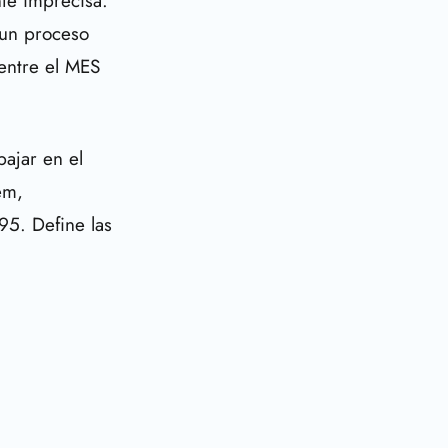
nte imprecisa.
 un proceso
 entre el MES
ajar en el
em,
95. Define las