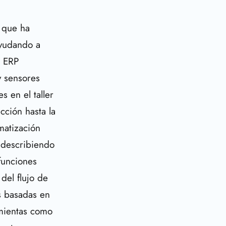
l que ha
ayudando a
n ERP
y sensores
 en el taller
cción hasta la
matización
 describiendo
funciones
del flujo de
s basadas en
amientas como