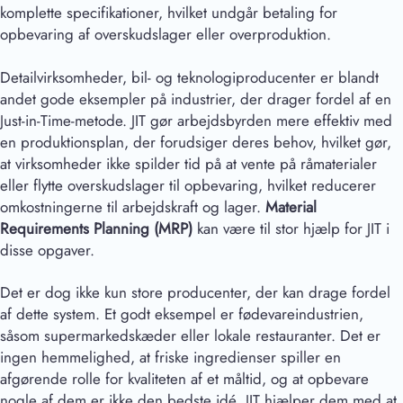
komplette specifikationer, hvilket undgår betaling for
opbevaring af overskudslager eller overproduktion.
Detailvirksomheder, bil- og teknologiproducenter er blandt
andet gode eksempler på industrier, der drager fordel af en
Just-in-Time-metode. JIT gør arbejdsbyrden mere effektiv med
en produktionsplan, der forudsiger deres behov, hvilket gør,
at virksomheder ikke spilder tid på at vente på råmaterialer
eller flytte overskudslager til opbevaring, hvilket reducerer
omkostningerne til arbejdskraft og lager.
Material
Requirements Planning
(MRP)
kan være til stor hjælp for JIT i
disse opgaver.
Det er dog ikke kun store producenter, der kan drage fordel
af dette system. Et godt eksempel er fødevareindustrien,
såsom supermarkedskæder eller lokale restauranter. Det er
ingen hemmelighed, at friske ingredienser spiller en
afgørende rolle for kvaliteten af et måltid, og at opbevare
nogle af dem er ikke den bedste idé. JIT hjælper dem med at