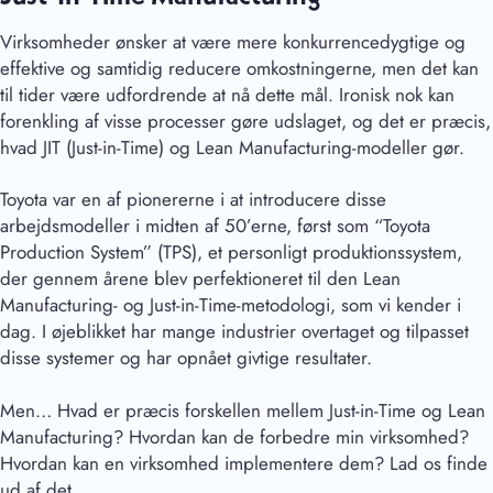
Virksomheder ønsker at være mere konkurrencedygtige og
effektive og samtidig reducere omkostningerne, men det kan
til tider være udfordrende at nå dette mål. Ironisk nok kan
forenkling af visse processer gøre udslaget, og det er præcis,
hvad JIT (Just-in-Time) og Lean Manufacturing-modeller gør.
Toyota var en af pionererne i at introducere disse
arbejdsmodeller i midten af 50’erne, først som “Toyota
Production System” (TPS), et personligt produktionssystem,
der gennem årene blev perfektioneret til den Lean
Manufacturing- og Just-in-Time-metodologi, som vi kender i
dag. I øjeblikket har mange industrier overtaget og tilpasset
disse systemer og har opnået givtige resultater.
Men… Hvad er præcis forskellen mellem Just-in-Time og Lean
Manufacturing? Hvordan kan de forbedre min virksomhed?
Hvordan kan en virksomhed implementere dem? Lad os finde
ud af det.