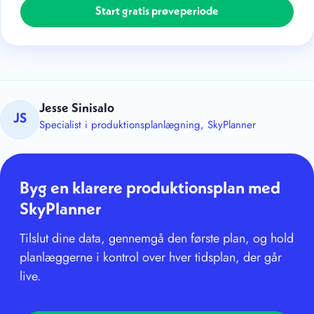
Start gratis prøveperiode
Jesse Sinisalo
JS
Specialist i produktionsplanlægning, SkyPlanner
Byg en klarere produktionsplan med
SkyPlanner
Tilslut dine data, gennemgå den første plan, og hold
planlæggerne i kontrol over hver tidsplan, der går
live.