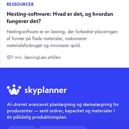
RESSOURCER
Nesting-software: Hvad er det, og hvordan
fungerer det?
Nesting-software er en løsning, der forbedrer placeringen
af former på flade materialer, maksimerer
materialeforbruget og minimerer spild.
7 min. læsning
Læs artiklen
AI-drevet avanceret planlægning og skemalægning for
producenter — saml ordrer, kapacitet og materialer i
én pålidelig produktionsplan.