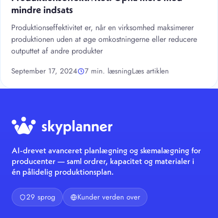
mindre indsats
Produktionseffektivitet er, når en virksomhed maksimerer
produktionen uden at øge omkostningerne eller reducere
outputtet af andre produkter
September 17, 2024
7 min. læsning
Læs artiklen
AI-drevet avanceret planlægning og skemalægning for
producenter — saml ordrer, kapacitet og materialer i
én pålidelig produktionsplan.
29 sprog
Kunder verden over