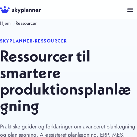
Hop
til
indhold
Hjem
Ressourcer
SKYPLANNER-RESSOURCER
Ressourcer til
smartere
produktionsplanlæ
gning
Praktiske guider og forklaringer om avanceret planlægning
og planlægning, AI-assisteret planlægning, ERP, MES,