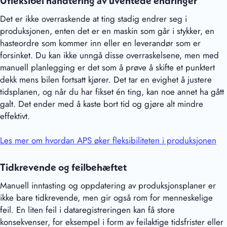
Ufleksibel håndtering av uventede endringer
Det er ikke overraskende at ting stadig endrer seg i
produksjonen, enten det er en maskin som går i stykker, en
hasteordre som kommer inn eller en leverandør som er
forsinket. Du kan ikke unngå disse overraskelsene, men med
manuell planlegging er det som å prøve å skifte et punktert
dekk mens bilen fortsatt kjører. Det tar en evighet å justere
tidsplanen, og når du har fikset én ting, kan noe annet ha gått
galt. Det ender med å kaste bort tid og gjøre alt mindre
effektivt.
Les mer om hvordan APS øker fleksibiliteten i produksjonen
Tidkrevende og feilbehæftet
Manuell inntasting og oppdatering av produksjonsplaner er
ikke bare tidkrevende, men gir også rom for menneskelige
feil. En liten feil i dataregistreringen kan få store
konsekvenser, for eksempel i form av feilaktige tidsfrister eller