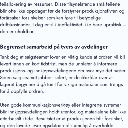
feilallokering av ressurser. Disse tilsynelatende små feilene
blir ofte ikke oppdaget før de forstyrrer produksjonsflyten og
forårsaker forsinkelser som kan føre til betydelige
driftskostnader. I dag er slik ineffektivitet ikke bare upraktisk –
den er uholdbar.
Begrenset samarbeid på tvers av avdelinger
Tenk deg at salgsteamet lover en viktig kunde at ordren vil bli
levert innen en kort tidsfrist, men de unnlater å informere
produksjons- og innkjøpsavdelingene om hvor mye det haster.
Siden salgsteamet jobber isolert, er de ikke klar over at
lageret begynner å gå tomt for viktige materialer som trengs
for å oppfylle ordren.
Uten gode kommunikasjonsverktøy eller integrerte systemer
blir innkjøpsavdelingen holdt utenfor, og materialene blir ikke
etterbestilt i tide. Resultatet er at produksjonen blir forsinket,
og den lovede leveringsdatoen blir umulig å overholde.