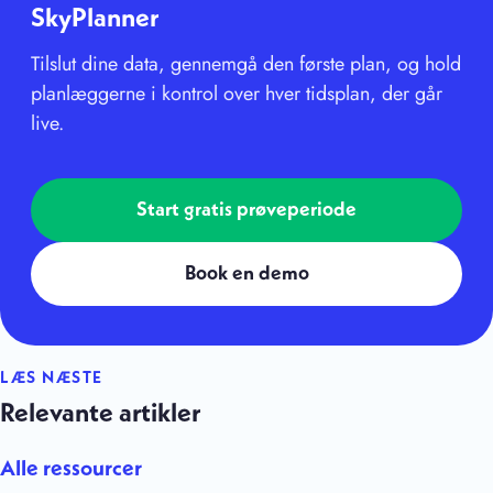
SkyPlanner
Tilslut dine data, gennemgå den første plan, og hold
planlæggerne i kontrol over hver tidsplan, der går
live.
Start gratis prøveperiode
Book en demo
LÆS NÆSTE
Relevante artikler
Alle ressourcer