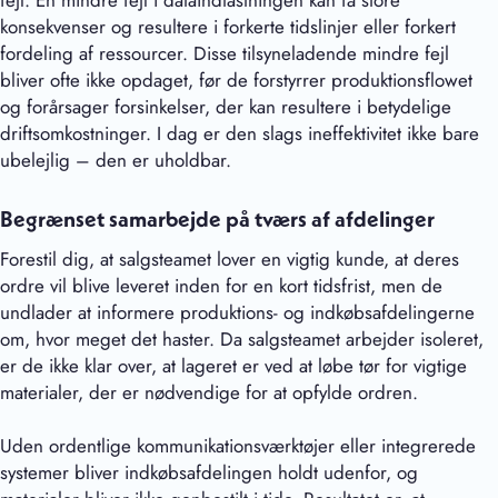
fejl. En mindre fejl i dataindtastningen kan få store
konsekvenser og resultere i forkerte tidslinjer eller forkert
fordeling af ressourcer. Disse tilsyneladende mindre fejl
bliver ofte ikke opdaget, før de forstyrrer produktionsflowet
og forårsager forsinkelser, der kan resultere i betydelige
driftsomkostninger. I dag er den slags ineffektivitet ikke bare
ubelejlig – den er uholdbar.
Begrænset samarbejde på tværs af afdelinger
Forestil dig, at salgsteamet lover en vigtig kunde, at deres
ordre vil blive leveret inden for en kort tidsfrist, men de
undlader at informere produktions- og indkøbsafdelingerne
om, hvor meget det haster. Da salgsteamet arbejder isoleret,
er de ikke klar over, at lageret er ved at løbe tør for vigtige
materialer, der er nødvendige for at opfylde ordren.
Uden ordentlige kommunikationsværktøjer eller integrerede
systemer bliver indkøbsafdelingen holdt udenfor, og