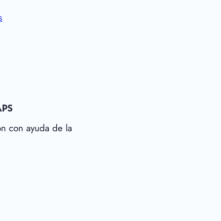
s
APS
ón con ayuda de la