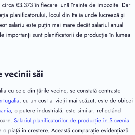
irca €3.373 în fiecare lună înainte de impozite. Dar
planificatorului, locul din Italia unde lucrează și
Acest salariu este puțin mai mare decât salariul anual
de importanți sunt planificatorii de producție în lumea
 vecinii săi
lia cu cele din țările vecine, se constată contraste
ortugalia
, cu un cost al vieții mai scăzut, este de obicei
mania
, o putere industrială, este similar, reflectând
toare.
Salariul planificatorilor de producție în Slovenia
are o piață în creștere. Această comparație evidențiază