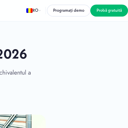
RO
Programați demo
Probă gratuită
a 2026
hivalentul a