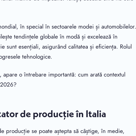
mondial, în special în sectoarele modei și automobilelor
bilește tendințele globale în modă și excelează în
e sunt esențiali, asigurând calitatea și eficiența. Rolul
progresele tehnologice.
e, apare o întrebare importantă: cum arată contextul
în 2026?
cator de producție în Italia
 de producție se poate aștepta să câștige, în medie,