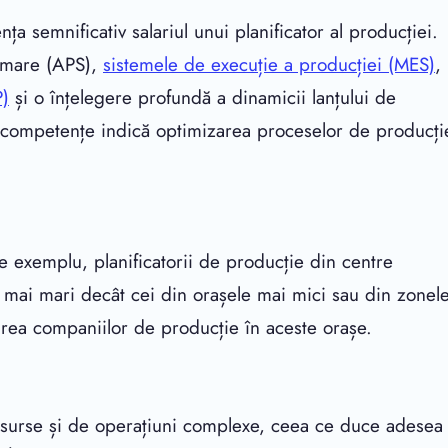
ța semnificativ salariul unui planificator al producției.
ramare (APS),
sistemele de execuție a producției (MES)
,
P)
și o înțelegere profundă a dinamicii lanțului de
r competențe indică optimizarea proceselor de producți
 De exemplu, planificatorii de producție din centre
i mai mari decât cei din orașele mai mici sau din zonel
trarea companiilor de producție în aceste orașe.
surse și de operațiuni complexe, ceea ce duce adesea