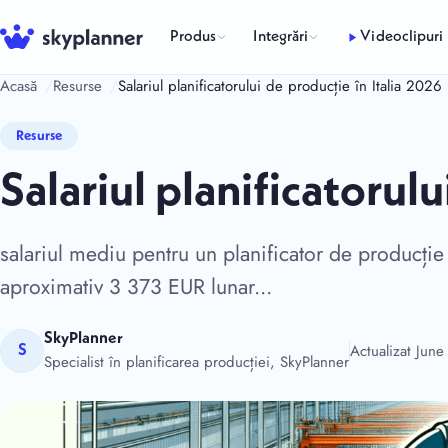
Sari
la
Produs
Integrări
Videoclipuri
conținut
Acasă
Resurse
Salariul planificatorului de producție în Italia 2026
Resurse
Salariul planificatorul
salariul mediu pentru un planificator de producți
aproximativ 3 373 EUR lunar...
SkyPlanner
Actualizat Jun
S
Specialist în planificarea producției, SkyPlanner