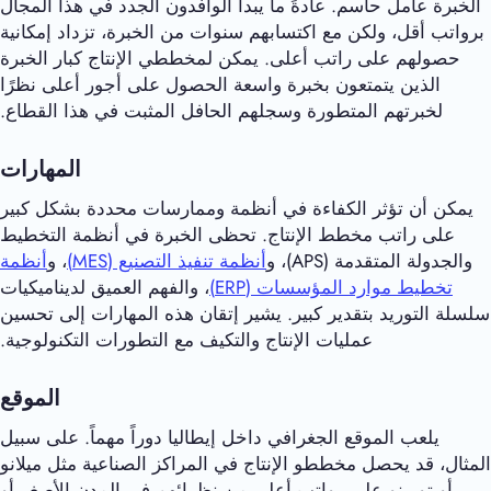
الخبرة عامل حاسم. عادةً ما يبدأ الوافدون الجدد في هذا المجال
برواتب أقل، ولكن مع اكتسابهم سنوات من الخبرة، تزداد إمكانية
حصولهم على راتب أعلى. يمكن لمخططي الإنتاج كبار الخبرة
الذين يتمتعون بخبرة واسعة الحصول على أجور أعلى نظرًا
لخبرتهم المتطورة وسجلهم الحافل المثبت في هذا القطاع.
المهارات
يمكن أن تؤثر الكفاءة في أنظمة وممارسات محددة بشكل كبير
على راتب مخطط الإنتاج. تحظى الخبرة في أنظمة التخطيط
والجدولة المتقدمة (APS)، و
أنظمة تنفيذ التصنيع (MES)
، و
أنظمة
تخطيط موارد المؤسسات (ERP)
، والفهم العميق لديناميكيات
سلسلة التوريد بتقدير كبير. يشير إتقان هذه المهارات إلى تحسين
عمليات الإنتاج والتكيف مع التطورات التكنولوجية.
الموقع
يلعب الموقع الجغرافي داخل إيطاليا دوراً مهماً. على سبيل
المثال، قد يحصل مخططو الإنتاج في المراكز الصناعية مثل ميلانو
أو تورينو على رواتب أعلى من نظرائهم في المدن الأصغر أو