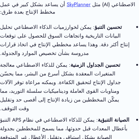
الاصطناعي (AI) مثل
SkyPlanner
أن يساعد بشكل كبير في عمل
مخطط الإنتاج بعدة طرق:
تحسين التنبؤ
: يمكن لخوارزميات الذكاء الاصطناعي تحليل
البيانات التاريخية واتجاهات السوق للحصول على توقعات
إنتاج أكثر دقة. وهذا يساعد مخططي الإنتاج في اتخاذ قرارات
مدروسة بشأن تخصيص الموارد والجدولة.
تحسين الجداول الزمنية
: يمكن للذكاء الاصطناعي معالجة
المتغيرات المعقدة بشكل أسرع من البشر، مما يحسّن
جداول الإنتاج لتحقيق الكفاءة. ويمكنه مراعاة توفر الآلات
ومناوبات القوى العاملة وديناميكيات سلسلة التوريد، مما
يمكّن المخططين من زيادة الإنتاج إلى أقصى حد وتقليل
وقت التوقف.
الصيانة التنبؤية
: يمكن للذكاء الاصطناعي في نظام APS التنبؤ
بأعطال المعدات قبل حدوثها، مما يسمح للمخططين بجدولة
الصيانة بشكل استباقي وتقليل الأعطال غير المتوقعة