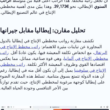
أن تجعل راتبه مختلفًا. هذا الراتب أعلى قليلاً من متوسط
الراتب
السنوي
الإيطالي، نحو
€39,173
. وهذا يبيّن مدى أهمية مخططي
الإنتاج في عالم التصنيع الإيطالي.
تحليل مقارن: إيطاليا مقابل جيرانها
تكشف مقارنة رواتب مخططي الإنتاج في إيطاليا بالدول
المجاورة عن تباينات مثيرة للاهتمام:
راتب مخطط الإنتاج في
البرتغال
، مع انخفاض تكلفة المعيشة فيها، يكون عادةً أقل.
راتب
مخططي الإنتاج في ألمانيا
، وهي قوة صناعية، مماثل، مما يعكس
اقتصادها القوي وظروف المعيشة الأكثر تكلفة.
راتب مخططي
الإنتاج في سلوفينيا
يميل إلى أن يكون أقل منه في إيطاليا، رغم
أن هذه الدولة تتمتع بسوق متنامية. تسلط هذه المقارنة الضوء
على إيطاليا كوجهة مرغوبة لمخططي الإنتاج، حيث تقدم توازناً
بين الأجر التنافسي وجودة الحياة العالية.