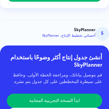
SkyPlanner
S
أخصائي تخطيط الإنتاج، SkyPlanner
أنشئ جدول إنتاج أكثر وضوحًا باستخدام
SkyPlanner
قم بتوصيل بياناتك، ومراجعة الخطة الأولى، وحافظ
على سيطرة المخططين على كل جدول يتم نشره.
ابدأ النسخة التجريبية المجانية