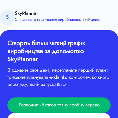
SkyPlanner
S
Спеціаліст з планування виробництва, SkyPlanner
Створіть більш чіткий графік
виробництва за допомогою
SkyPlanner
З’єднайте свої дані, перегляньте перший план і
тримайте планувальників під контролем кожного
розкладу, який запускається.
Розпочніть безкоштовну пробну версію