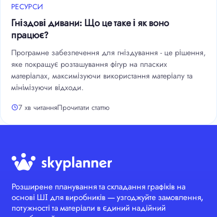
РЕСУРСИ
Гніздові дивани: Що це таке і як воно
працює?
Програмне забезпечення для гніздування - це рішення,
яке покращує розташування фігур на пласких
матеріалах, максимізуючи використання матеріалу та
мінімізуючи відходи.
7 хв читання
Прочитати статтю
Розширене планування та складання графіків на
основі ШІ для виробників — узгоджуйте замовлення,
потужності та матеріали в єдиний надійний