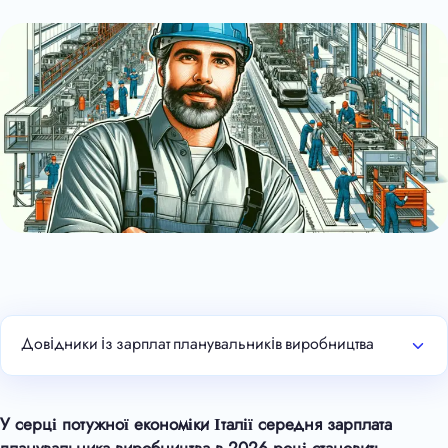
Довідники із зарплат планувальників виробництва
У серці потужної економіки Італії середня зарплата