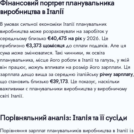
Фінансовий портрет планувальника
виробництва в Італії
В умовах сильної економіки Італії планувальник
виробництва може розраховувати на заробіток у
середньому близько
€40,475 на рік
у 2026. Це
приблизно
€
3,373
щомісяця
до сплати податків. Але ця
сума може змінюватися. Такі чинники, як освіта
планувальника, місце його роботи в Італії та галузь, у якій
він працює, можуть впливати на розмір його зарплати. Ця
зарплата дещо вища за середню італійську
річну зарплату
,
що становить близько
€39,173
. Це показує, наскільки
важливими є планувальники виробництва у виробничому
світі Італії.
Порівняльний аналіз: Італія та її сусіди
Порівняння зарплат планувальників виробництва в Італії із