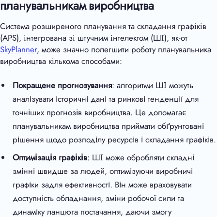
планувальникам виробництва
Система розширеного планування та складання графіків
(APS), інтегрована зі штучним інтелектом (ШІ), як-от
SkyPlanner
, може значно полегшити роботу планувальника
виробництва кількома способами:
Покращене прогнозування
: алгоритми ШІ можуть
аналізувати історичні дані та ринкові тенденції для
точніших прогнозів виробництва. Це допомагає
планувальникам виробництва приймати обґрунтовані
рішення щодо розподілу ресурсів і складання графіків.
Оптимізація графіків
: ШІ може обробляти складні
змінні швидше за людей, оптимізуючи виробничі
графіки задля ефективності. Він може враховувати
доступність обладнання, зміни робочої сили та
динаміку ланцюга постачання, даючи змогу