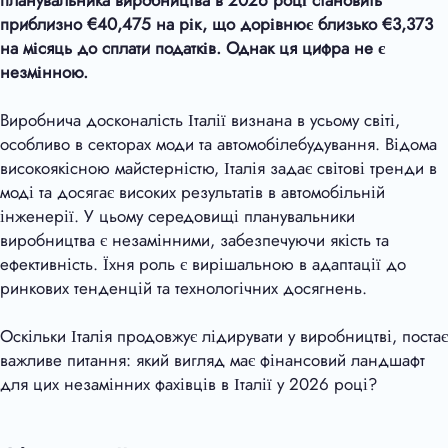
планувальника виробництва в 2026 році становить
приблизно €
40,475
на рік, що дорівнює близько €3,373
на місяць до сплати податків. Однак ця цифра не є
незмінною.
Виробнича досконалість Італії визнана в усьому світі,
особливо в секторах моди та автомобілебудування. Відома
високоякісною майстерністю, Італія задає світові тренди в
моді та досягає високих результатів в автомобільній
інженерії. У цьому середовищі планувальники
виробництва є незамінними, забезпечуючи якість та
ефективність. Їхня роль є вирішальною в адаптації до
ринкових тенденцій та технологічних досягнень.
Оскільки Італія продовжує лідирувати у виробництві, постає
важливе питання: який вигляд має фінансовий ландшафт
для цих незамінних фахівців в Італії у 2026 році?