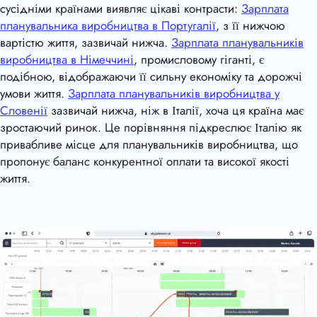
сусідніми країнами виявляє цікаві контрасти:
Зарплата
планувальника виробництва в Португалії
, з її нижчою
вартістю життя, зазвичай нижча.
Зарплата планувальників
виробництва в Німеччині
, промисловому гіганті, є
подібною, відображаючи її сильну економіку та дорожчі
умови життя.
Зарплата планувальників виробництва у
Словенії
зазвичай нижча, ніж в Італії, хоча ця країна має
зростаючий ринок. Це порівняння підкреслює Італію як
привабливе місце для планувальників виробництва, що
пропонує баланс конкурентної оплати та високої якості
життя.