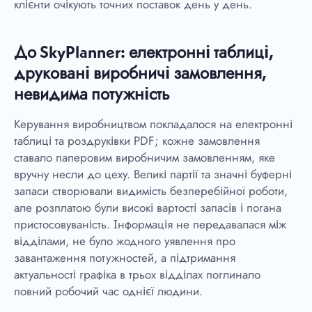
клієнти очікують точних поставок день у день.
До SkyPlanner: електронні таблиці,
друковані виробничі замовлення,
невидима потужність
Керування виробництвом покладалося на електронні
таблиці та роздруківки PDF; кожне замовлення
ставало паперовим виробничим замовленням, яке
вручну несли до цеху. Великі партії та значні буферні
запаси створювали видимість безперебійної роботи,
але розплатою були високі вартості запасів і погана
пристосовуваність. Інформація не передавалася між
відділами, не було жодного уявлення про
завантаження потужностей, а підтримання
актуальності графіка в трьох відділах поглинало
повний робочий час однієї людини.