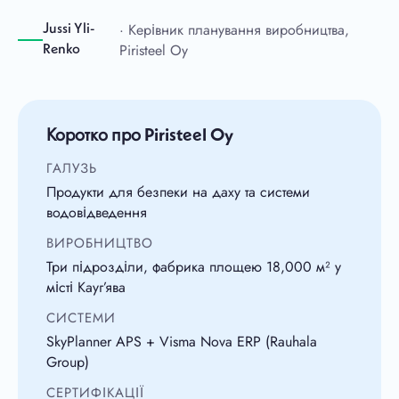
· Керівник планування виробництва,
Jussi Yli-
Piristeel Oy
Renko
Коротко про Piristeel Oy
ГАЛУЗЬ
Продукти для безпеки на даху та системи
водовідведення
ВИРОБНИЦТВО
Три підрозділи, фабрика площею 18,000 м² у
місті Кауг’ява
СИСТЕМИ
SkyPlanner APS + Visma Nova ERP (Rauhala
Group)
СЕРТИФІКАЦІЇ