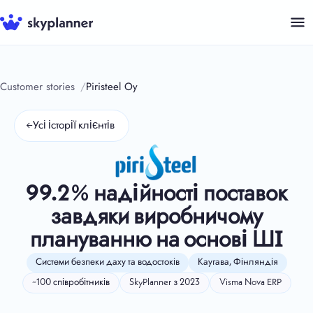
Перейти
до
контенту
Customer stories
Piristeel Oy
←
Усі історії клієнтів
99.2% надійності поставок
завдяки виробничому
плануванню на основі ШІ
Системи безпеки даху та водостоків
Каугава, Фінляндія
~100 співробітників
SkyPlanner з 2023
Visma Nova ERP