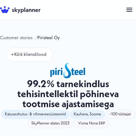
Skip
to
content
Customer stories
Piristeel Oy
←
Kõik kliendilood
99.2% tarnekindlus
tehisintellektil põhineva
tootmise ajastamisega
Katuseohutus- & vihmaveesüsteemid
Kauhava, Soome
~100 töötajat
SkyPlanner alates 2023
Visma Nova ERP