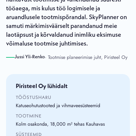
tööaega, mis kulus töö logimisele ja
aruandlusele tootmispõrandal. SkyPlanner on
samuti märkimisväärselt parandanud meie
laotäpsust ja kõrvaldanud inimliku eksimuse
võimaluse tootmise juhtimises.
· Tootmise planeerimise juht, Piristeel Oy
Jussi Yli-Renko
Piristeel Oy lühidalt
TÖÖSTUSHARU
Katuseohutustooted ja vihmaveesüsteemid
TOOTMINE
Kolm osakonda, 18,000 m² tehas Kauhavas
SÜSTEEMID