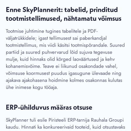
Enne SkyPlannerit: tabelid, prinditud
tootmistellimused, nähtamatu võimsus
Tootmise juhtimine tugines tabelitele ja PDF-
väljatrükkidele; igast tellimusest sai paberkandjal
tootmistellimus, mis viidi käsitsi tootmispõrandale. Suured
partiid ja suured puhvervarud lõid sujuva tegevuse
mulje, kuid hinnaks olid kõrged laoväärtused ja kehv
kohanemisvõime. Teave ei liikunud osakondade vahel,
võimsuse koormusest puudus igasugune ülevaade ning
ajakava ajakohasena hoidmine kolmes osakonnas kulutas
ühe inimese kogu tööaja.
ERP-ühilduvus määras otsuse
SkyPlanner tuli esile Piristeeli ERP-tarnija Rauhala Groupi
kaudu. Hinnati ka konkureerivaid tooteid, kuid otsustavaks