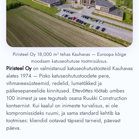
Piristeel Oy 18,000 m² tehas Kauhavas — Euroopa kõige
moodsam katuseohutuse tootmisüksus.
Piristeel Oy
on valmistanud katuseohutustooteid Kauhavas
alates 1974 — Pisko katuseohutustoodete pere,
vihmaveesüsteemid, redelid, lumetõkked ja
päikesepaneelide kinnitused. Ettevõttes töötab umbes
100 inimest ja see tegutseb osana Ruukki Construction
kontsernist. Kui kaalul on inimeste turvalisus, ei ole
kompromissideks ruumi, ja sama standard kehtib ka
tootmises: kliendid ootavad täpseid tarneid, päevast
päeva.