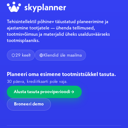
Tehisintellektil põhinev täiustatud planeerimine ja
ajastamine tootjatele — ühenda tellimused,
tootmisvõimsus ja materjalid üheks usaldusväärseks
tootmisplaaniks.
29 keelt
Kliendid üle maailma
Planeeri oma esimene tootmistsükkel tasuta.
30 päeva, krediitkaarti pole vaja.
Alusta tasuta prooviperioodi
Broneeri demo