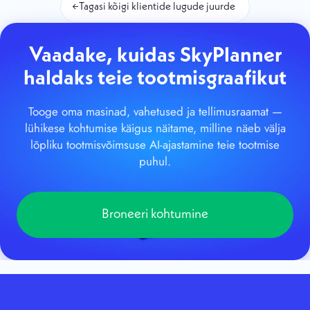
←
Tagasi kõigi klientide lugude juurde
Vaadake, kuidas SkyPlanner
haldaks teie tootmisgraafikut
Tooge oma masinad, vahetused ja tellimusraamat —
lühikese kohtumise käigus näitame, milline näeb välja
lõpliku tootmisvõimsuse AI-ajastamine teie tootmise
puhul.
Broneeri kohtumine