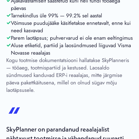
Ajakavastamiselt säästetud kuni neli tundi tööaega
päevas
Tarnekindlus üle 99% — 99.2% sel aastal
Võimsuse puudujääke käsitletakse ennetavalt, enne kui
need kasvavad
Parem laotäpsus; puhvervarud ei ole enam eeltingimus
Aluse etiketid, partiid ja laosündmused liiguvad Visma
Novasse reaalajas
Kogu tootmise dokumentatsiooni hallatakse SkyPlanneris
— tööaeg, tootmispartiid ja kestused. Laosaldo
sündmused kanduvad ERP-i reaalajas, mitte järgmise
päeva pakettkäitusena, millel on olnud sügav mõju
laotäpsusele.
SkyPlanner on parandanud reaalajalist
nähtavust tootmisse ja vähendanud suuresti