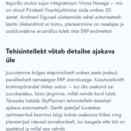
teguriks osutus sujuv integratsioon Visma Novaga – mis
on olnud Piristeeli finantsjuhtimise süda umbes 20
aastat. Andmed liiguvad süsteemide vahel automaatselt:
käsitsi ülekandmist ei toimu, planeerimine on reaalajas ja
usaldusväärne aruandlus tuleb otse ERP-andmetest.
Tehisintellekt võtab detailse ajakava
üle
Juurutamine kulges etapiviisiliselt umbes aasta jooksul,
paralleelselt samaaegse ERP arendusega. Kasutuselevõtt
tootmispõrandal ületas ootusi — kui üks osakond sai
juurdepääsu, küsis järgmine, millal nende kord tuleb.
Tänaseks haldab SkyPlanneri tehisintellekt detailset
ajakava automaatselt: Gantti ajateljel kuvatakse
optimeeritud koormus kõigi kolme osakonna lõikes ning
planeerijad näevad esmakordselt, kui kaugele ette töö on
ajastatud ja millal see valmib.