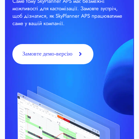
Саме тому SkyPlanner APS має безмежні
можливості для кастомізації. Замовте зустріч,
щоб дізнатися, як SkyPlanner APS працюватиме
саме у вашій компанії.
Замовте демо-версію