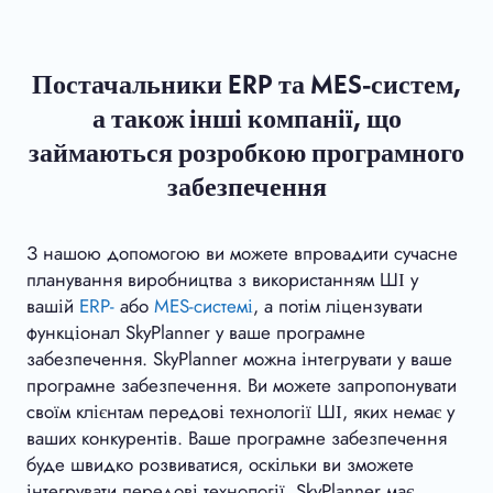
Постачальники ERP та MES-систем,
а також інші компанії, що
займаються розробкою програмного
забезпечення
З нашою допомогою ви можете впровадити сучасне
планування виробництва з використанням ШІ у
вашій
ERP-
або
MES-системі
, а потім ліцензувати
функціонал SkyPlanner у ваше програмне
забезпечення. SkyPlanner можна інтегрувати у ваше
програмне забезпечення. Ви можете запропонувати
своїм клієнтам передові технології ШІ, яких немає у
ваших конкурентів. Ваше програмне забезпечення
буде швидко розвиватися, оскільки ви зможете
інтегрувати передові технології. SkyPlanner має