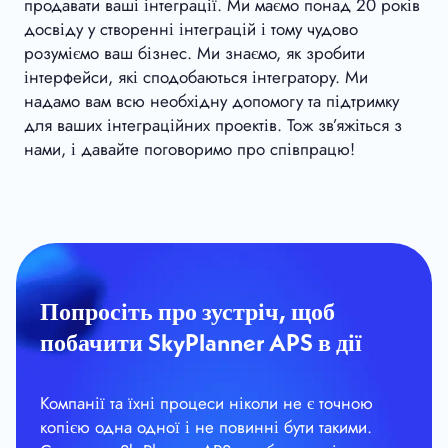
продавати ваші інтеграції. Ми маємо понад 20 років
досвіду у створенні інтеграцій і тому чудово
розуміємо ваш бізнес. Ми знаємо, як зробити
інтерфейси, які сподобаються інтегратору. Ми
надамо вам всю необхідну допомогу та підтримку
для ваших інтеграційних проектів. Тож зв’яжіться з
нами, і давайте поговоримо про співпрацю!
Попросіть про зустріч, щоб
побачити SkyPlanner APS в дії
Компанії та їхні процеси ніколи не є точною
копією одна одної і не повинні бути такими.