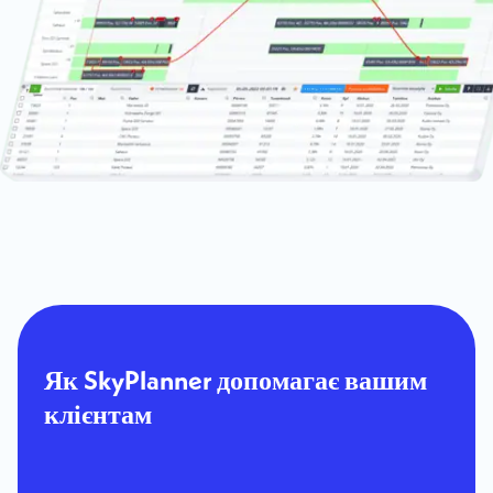
Як SkyPlanner допомагає вашим
клієнтам