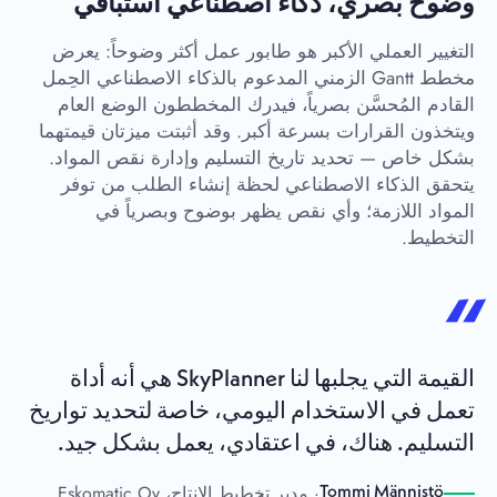
وضوح بصري، ذكاء اصطناعي استباقي
التغيير العملي الأكبر هو طابور عمل أكثر وضوحاً: يعرض
مخطط Gantt الزمني المدعوم بالذكاء الاصطناعي الحِمل
القادم المُحسَّن بصرياً، فيدرك المخططون الوضع العام
ويتخذون القرارات بسرعة أكبر. وقد أثبتت ميزتان قيمتهما
بشكل خاص — تحديد تاريخ التسليم وإدارة نقص المواد.
يتحقق الذكاء الاصطناعي لحظة إنشاء الطلب من توفر
المواد اللازمة؛ وأي نقص يظهر بوضوح وبصرياً في
التخطيط.
القيمة التي يجلبها لنا SkyPlanner هي أنه أداة
تعمل في الاستخدام اليومي، خاصة لتحديد تواريخ
التسليم. هناك، في اعتقادي، يعمل بشكل جيد.
· مدير تخطيط الإنتاج، Eskomatic Oy
Tommi Männistö