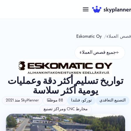
نتقل
لى
لمحتوى
قصص العملاء
Eskomatic Oy
←
جميع قصص العملاء
تواريخ تسليم أكثر دقة وعمليات
يومية أكثر سلاسة
التصنيع التعاقدي
توركو، فنلندا
88 موظفًا
SkyPlanner منذ 2021
مخارط CNC ومراكز تصنيع