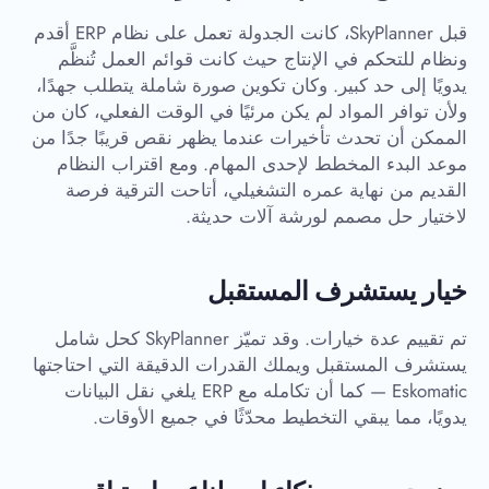
قبل SkyPlanner، كانت الجدولة تعمل على نظام ERP أقدم
ونظام للتحكم في الإنتاج حيث كانت قوائم العمل تُنظَّم
يدويًا إلى حد كبير. وكان تكوين صورة شاملة يتطلب جهدًا،
ولأن توافر المواد لم يكن مرئيًا في الوقت الفعلي، كان من
الممكن أن تحدث تأخيرات عندما يظهر نقص قريبًا جدًا من
موعد البدء المخطط لإحدى المهام. ومع اقتراب النظام
القديم من نهاية عمره التشغيلي، أتاحت الترقية فرصة
لاختيار حل مصمم لورشة آلات حديثة.
خيار يستشرف المستقبل
تم تقييم عدة خيارات. وقد تميّز SkyPlanner كحل شامل
يستشرف المستقبل ويملك القدرات الدقيقة التي احتاجتها
Eskomatic — كما أن تكامله مع ERP يلغي نقل البيانات
يدويًا، مما يبقي التخطيط محدّثًا في جميع الأوقات.