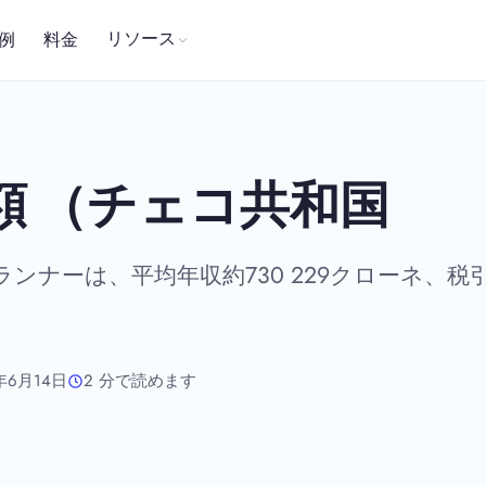
リソース
例
料金
額 （チェコ共和国
ンナーは、平均年収約730 229クローネ、税
年6月14日
2 分で読めます