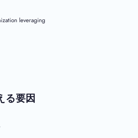
ization leveraging
える要因
、
る