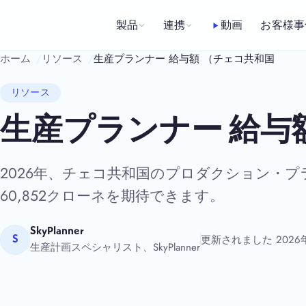
コ
ン
製品
連携
動画
お客様事
テ
ホーム
リソース
生産プランナー 給与額 （チェコ共和国
ン
ツ
リソース
へ
生産プランナー 給与
ス
キ
2026年、チェコ共和国のプロダクション・プラ
ッ
プ
60,852クローネを期待できます。
SkyPlanner
更新されました 2026
S
生産計画スペシャリスト、SkyPlanner