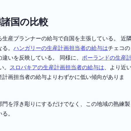
隣諸国の比較
る生産プランナーの給与で自国を主張している。 近
なる。
ハンガリーの生産計画担当者の給与は
チェコの
違いを反映している。 同様に、
ポーランドの生産
い。
スロバキアの生産計画担当者の給与は
、より近
産計画担当者の給与よりわずかに低い傾向がありま
部門を浮き彫りにするだけでなく、この地域の熟練製
いる。