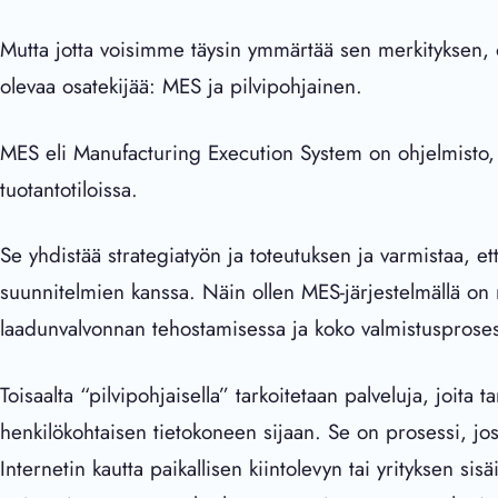
Mutta jotta voisimme täysin ymmärtää sen merkityksen, o
olevaa osatekijää: MES ja pilvipohjainen.
MES eli Manufacturing Execution System on ohjelmisto, j
tuotantotiloissa.
Se yhdistää strategiatyön ja toteutuksen ja varmistaa, ett
suunnitelmien kanssa. Näin ollen MES-järjestelmällä on
laadunvalvonnan tehostamisessa ja koko valmistusprose
Toisaalta “pilvipohjaisella” tarkoitetaan palveluja, joita t
henkilökohtaisen tietokoneen sijaan. Se on prosessi, joss
Internetin kautta paikallisen kiintolevyn tai yrityksen s