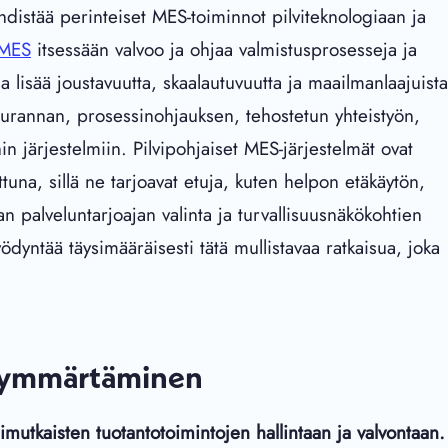
distää perinteiset MES-toiminnot pilviteknologiaan ja
MES
itsessään valvoo ja ohjaa valmistusprosesseja ja
a lisää joustavuutta, skaalautuvuutta ja maailmanlaajuista
eurannan, prosessinohjauksen, tehostetun yhteistyön,
järjestelmiin. Pilvipohjaiset MES-järjestelmät ovat
ttuna, sillä ne tarjoavat etuja, kuten helpon etäkäytön,
palveluntarjoajan valinta ja turvallisuusnäkökohtien
dyntää täysimääräisesti tätä mullistavaa ratkaisua, joka
n ymmärtäminen
utkaisten tuotantotoimintojen hallintaan ja valvontaan.