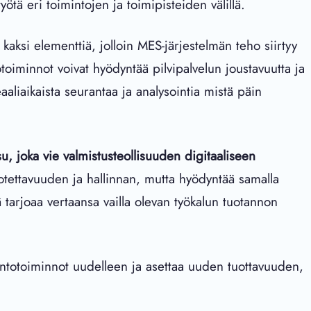
ötä eri toimintojen ja toimipisteiden välillä.
kaksi elementtiä, jolloin MES-järjestelmän teho siirtyy
otoiminnot voivat hyödyntää pilvipalvelun joustavuutta ja
aliaikaista seurantaa ja analysointia mistä päin
, joka vie valmistusteollisuuden digitaaliseen
otettavuuden ja hallinnan, mutta hyödyntää samalla
ä tarjoaa vertaansa vailla olevan työkalun tuotannon
antotoiminnot uudelleen ja asettaa uuden tuottavuuden,