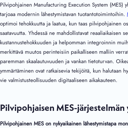
Pilvipohjainen Manufacturing Execution System (MES) yh
tarjoaa modernin lähestymistavan tuotantotoimintoihin.
optimoi tehokkuutta ja laatua, kun taas pilvipohjainen os
saatavuutta. Yhdessä ne mahdollistavat reaaliaikaisen s
kustannustehokkuuden ja helpomman integroinnin muihin 
merkittävä muutos perinteisiin paikalliseen malliin verra
paremman skaalautuvuuden ja vankan tietoturvan. Oikean 
ymmärtäminen ovat ratkaisevia tekijöitä, kun halutaan hyö
vie valmistusteollisuuden digitaaliseen aikakauteen.
Pilvipohjaisen MES-järjestelmä
Pilvipohjainen MES on nykyaikainen lähestymistapa monim