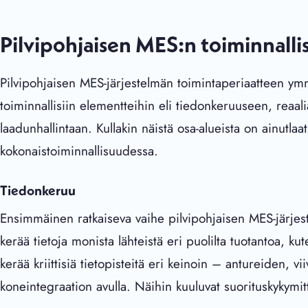
Pilvipohjaisen MES:n toiminnallis
Pilvipohjaisen MES-järjestelmän toimintaperiaatteen ym
toiminnallisiin elementteihin eli tiedonkeruuseen, reaa
laadunhallintaan. Kullakin näistä osa-alueista on ainutla
kokonaistoiminnallisuudessa.
Tiedonkeruu
Ensimmäinen ratkaiseva vaihe pilvipohjaisen MES-järjes
kerää tietoja monista lähteistä eri puolilta tuotantoa, kut
kerää kriittisiä tietopisteitä eri keinoin – antureiden, 
koneintegraation avulla. Näihin kuuluvat suorituskykymitta