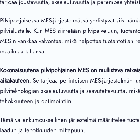
tarjoaa joustavuutta, skaalautuvuutta ja parempaa yhteisty
Pilvipohjaisessa MES-järjestelmässä yhdistyvät siis nämä 
pilvialustalle. Kun MES siirretään pilvipalveluun, tuotant
MES:n vankkaa valvontaa, mikä helpottaa tuotantotilan rea
maailmaa tahansa.
Kokonaisuutena pilvipohjainen MES on mullistava ratkaisu
aikakauteen.
Se tarjoaa perinteisen MES-järjestelmän lu
pilviteknologian skaalautuvuutta ja saavutettavuutta, mik
tehokkuuteen ja optimointiin.
Tämä vallankumouksellinen järjestelmä määrittelee tuot
laadun ja tehokkuuden mittapuun.