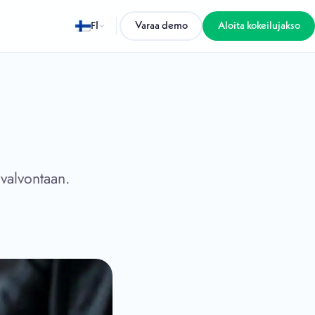
FI
Varaa demo
Aloita kokeilujakso
valvontaan.