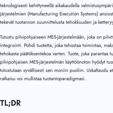
teknologisesti kehittyneellä aikakaudella valmistusympä
järjestelmien (Manufacturing Execution Systems) ansiosta
tekevät tuotannon suunnittelusta tehokkuuden ja kettery
Tutustu pilvipohjaiseen MES-järjestelmään, joka on pilv
integrointi. Pohdi tuotetta, joka tehostaa toimintaa, maks
tehokasta päätöksentekoa varten. Tuote, joka parantaa tu
pilvipohjaisen MES-järjestelmän käyttöönoton hyödyt tuot
tutustutaan syvällisesti sen moniin puoliin. Uskaltaudu e
ratkaisu voi mullistaa tuotantoparadigmasi.
TL;DR