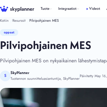
Siirry
sisältöön
Tuote
Integraatiot
Videot
Kotiin
Resurssit
Pilvipohjainen MES
oppaat
Pilvipohjainen MES
Pilvipohjainen MES on nykyaikainen lähestymistapa
SkyPlanner
Päivitetty May 16
S
Tuotannon suunnitteluasiantuntija, SkyPlanner