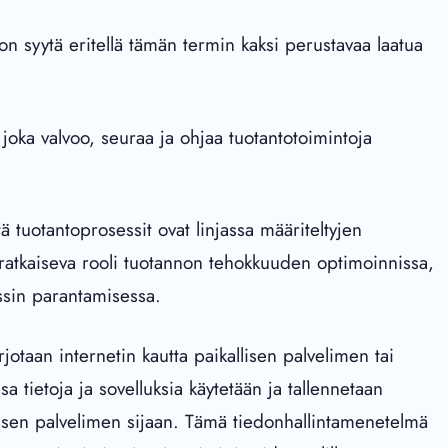
n syytä eritellä tämän termin kaksi perustavaa laatua
oka valvoo, seuraa ja ohjaa tuotantotoimintoja
ä tuotantoprosessit ovat linjassa määriteltyjen
 ratkaiseva rooli tuotannon tehokkuuden optimoinnissa,
ssin parantamisessa.
arjotaan internetin kautta paikallisen palvelimen tai
a tietoja ja sovelluksia käytetään ja tallennetaan
isäisen palvelimen sijaan. Tämä tiedonhallintamenetelmä