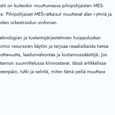
ristö on kuitenkin muuttumassa pilvipohjaisten MES-
. Pilvipohjaiset MES-ratkaisut muuttavat alan rytmiä ja
yden orkestroidun sinfonian.
iteknologian ja tuotantojärjestelmien huippuluokan
imoi resurssien käytön ja tarjoaa reaaliaikaista tietoa
ottavuutta, laadunvalvontaa ja kustannussäästöjä. Jos
annon suunnittelussa kiinnostavat, tässä artikkelissa
teenpäin, tutki ja selvitä, miten tämä peliä muuttava