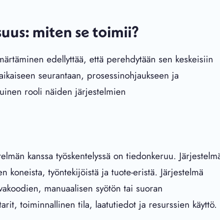
uus: miten se toimii?
märtäminen edellyttää, että perehdytään sen keskeisiin
liaikaiseen seurantaan, prosessinohjaukseen ja
atuinen rooli näiden järjestelmien
telmän kanssa työskentelyssä on tiedonkeruu. Järjestelm
en koneista, työntekijöistä ja tuote-eristä. Järjestelmä
viivakoodien, manuaalisen syötön tai suoran
rit, toiminnallinen tila, laatutiedot ja resurssien käyttö.