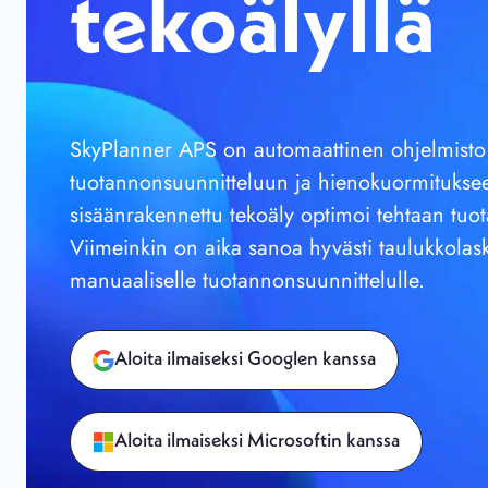
tekoälyllä
SkyPlanner APS on automaattinen ohjelmisto
tuotannonsuunnitteluun ja hienokuormitukse
sisäänrakennettu tekoäly optimoi tehtaan tuo
Viimeinkin on aika sanoa hyvästi taulukkolask
manuaaliselle tuotannonsuunnittelulle.
Aloita ilmaiseksi Googlen kanssa
Aloita ilmaiseksi Microsoftin kanssa