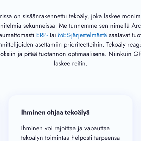
issa on sisäänrakennettu tekoäly, joka laskee monim
nitelmia sekunneissa. Me tunnemme sen nimellä Arct
saumattomasti
ERP-
tai
MES-järjestelmästä
saatavat tuo
nittelijoiden asettamiin prioriteetteihin. Tekoäly rea
toksiin ja pitää tuotannon optimaalisena. Niinkuin GP
laskee reitin.
Ihminen ohjaa tekoälyä
Ihminen voi rajoittaa ja vapauttaa
tekoälyn toimintaa helposti tarpeensa