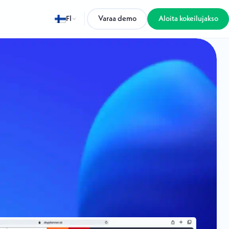
FI
Varaa demo
Aloita kokeilujakso