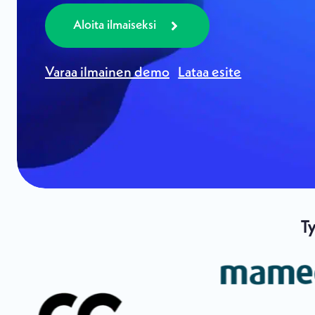
Aloita ilmaiseksi
Varaa ilmainen demo
Lataa esite
T