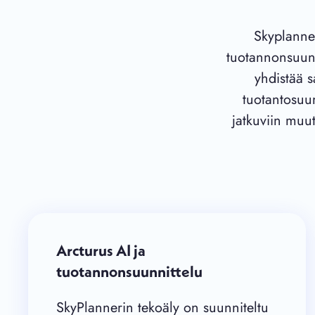
Skyplanner
tuotannonsuun
yhdistää 
tuotantosuun
jatkuviin muu
Arcturus AI ja
tuotannonsuunnittelu
SkyPlannerin tekoäly on suunniteltu