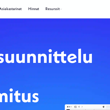
Resurssit
Asiakastarinat
Hinnat
uunnittelu
mitus