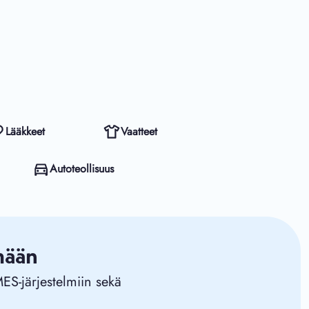
Lääkkeet
Vaatteet
Autoteollisuus
mään
ES-järjestelmiin sekä