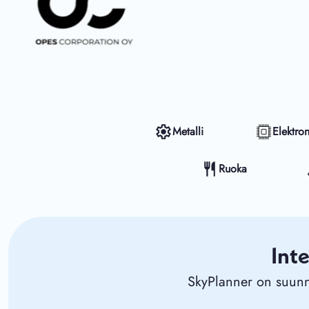
Metalli
Elektron
Ruoka
Int
SkyPlanner on suunni