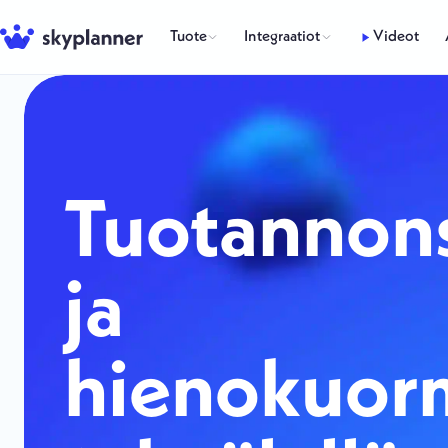
Siirry
sisältöön
Tuote
Integraatiot
Videot
Tuotannons
ja
hienokuor