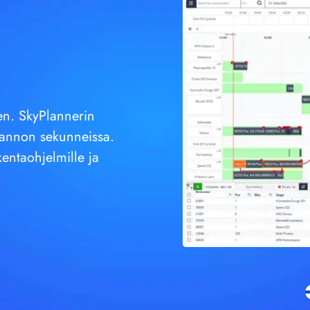
en. SkyPlannerin
tannon sekunneissa.
entaohjelmille ja