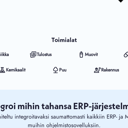
Toimialat
iikka
Tulostus
Muovit
Kemikaalit
Puu
Rakennus
egroi mihin tahansa ERP-järjestel
teltu integroitavaksi saumattomasti kaikkiin ERP- ja M
muihin ohjelmistosovelluksiin.