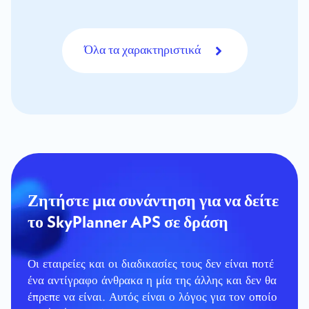
Ξεκινήστε δωρεάν
Λήψη φυλλαδίου
Όλα τα χαρακτηριστικά
Διαβάστε περισσότερα
Κάντε κράτηση για ένα δωρεάν demo
Λήψη φυλλαδίου
Ζητήστε μια συνάντηση για να δείτε
το SkyPlanner APS σε δράση
Οι εταιρείες και οι διαδικασίες τους δεν είναι ποτέ
ένα αντίγραφο άνθρακα η μία της άλλης και δεν θα
έπρεπε να είναι. Αυτός είναι ο λόγος για τον οποίο