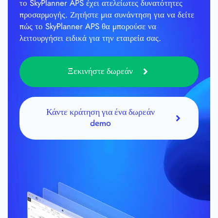
το SkyPlanner APS έχει ατελείωτες δυνατότητες
προσαρμογής. Ζητήστε μια συνάντηση για να δείτε
πώς το SkyPlanner APS θα μπορούσε να
λειτουργήσει ειδικά για την εταιρεία σας.
Ξεκινήστε δωρεάν
Κάντε κράτηση για ένα δωρεάν
demo