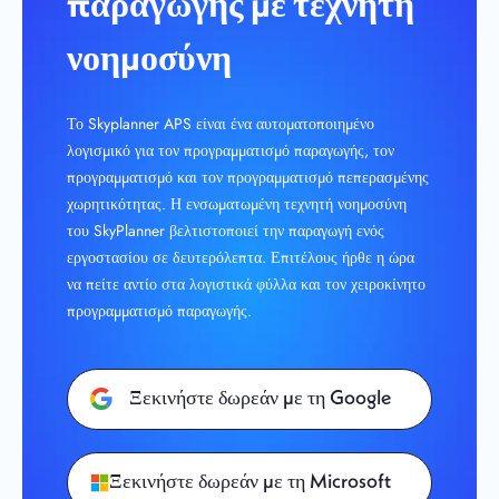
παραγωγής με τεχνητή
νοημοσύνη
Το Skyplanner APS είναι ένα αυτοματοποιημένο
λογισμικό για τον προγραμματισμό παραγωγής, τον
προγραμματισμό και τον προγραμματισμό πεπερασμένης
χωρητικότητας. Η ενσωματωμένη τεχνητή νοημοσύνη
του SkyPlanner βελτιστοποιεί την παραγωγή ενός
εργοστασίου σε δευτερόλεπτα. Επιτέλους ήρθε η ώρα
να πείτε αντίο στα λογιστικά φύλλα και τον χειροκίνητο
προγραμματισμό παραγωγής.
Ξεκινήστε δωρεάν με τη Google
Ξεκινήστε δωρεάν με τη Microsoft