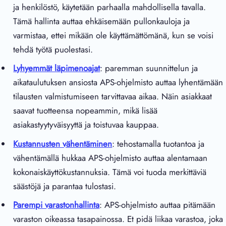
ja henkilöstö, käytetään parhaalla mahdollisella tavalla.
Tämä hallinta auttaa ehkäisemään pullonkauloja ja
varmistaa, ettei mikään ole käyttämättömänä, kun se voisi
tehdä työtä puolestasi.
Lyhyemmät läpimenoajat
: paremman suunnittelun ja
aikataulutuksen ansiosta APS-ohjelmisto auttaa lyhentämään
tilausten valmistumiseen tarvittavaa aikaa. Näin asiakkaat
saavat tuotteensa nopeammin, mikä lisää
asiakastyytyväisyyttä ja toistuvaa kauppaa.
Kustannusten vähentäminen
: tehostamalla tuotantoa ja
vähentämällä hukkaa APS-ohjelmisto auttaa alentamaan
kokonaiskäyttökustannuksia. Tämä voi tuoda merkittäviä
säästöjä ja parantaa tulostasi.
Parempi varastonhallinta
: APS-ohjelmisto auttaa pitämään
varaston oikeassa tasapainossa. Et pidä liikaa varastoa, joka