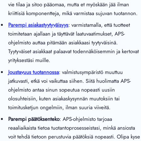
vie tilaa ja sitoo pääomaa, mutta et myöskään jää ilman
kriittisiä komponentteja, mikä varmistaa sujuvan tuotannon.
Parempi asiakastyytyväisyys
: varmistamalla, että tuotteet
toimitetaan ajallaan ja täyttävät laatuvaatimukset, APS-
ohjelmisto auttaa pitämään asiakkaasi tyytyväisinä.
Tyytyväiset asiakkaat palaavat todennäköisemmin ja kertovat
yrityksestäsi muille.
Joustavuus tuotannossa
: valmistusympäristö muuttuu
jatkuvasti, etkä voi vaikuttaa siihen. Siitä huolimatta APS-
ohjelmisto antaa sinun sopeutua nopeasti uusiin
olosuhteisiin, kuten asiakaskysynnän muutoksiin tai
toimitusketjun ongelmiin, ilman suuria viiveitä.
Parempi päätöksenteko
: APS-ohjelmisto tarjoaa
reaaliaikaista tietoa tuotantoprosesseistasi, minkä ansiosta
voit tehdä tietoon perustuvia päätöksiä nopeasti. Olipa kyse