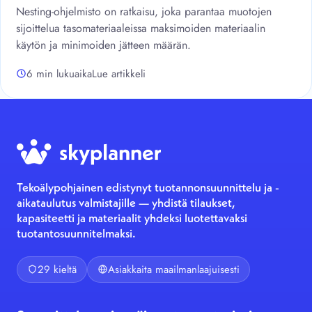
Nesting-ohjelmisto on ratkaisu, joka parantaa muotojen
sijoittelua tasomateriaaleissa maksimoiden materiaalin
käytön ja minimoiden jätteen määrän.
6 min lukuaika
Lue artikkeli
Tekoälypohjainen edistynyt tuotannonsuunnittelu ja -
aikataulutus valmistajille — yhdistä tilaukset,
kapasiteetti ja materiaalit yhdeksi luotettavaksi
tuotantosuunnitelmaksi.
29 kieltä
Asiakkaita maailmanlaajuisesti