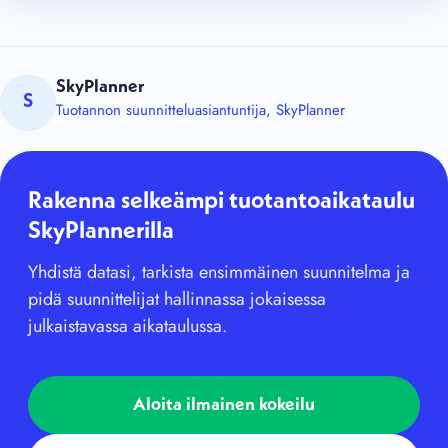
SkyPlanner
S
Tuotannon suunnitteluasiantuntija, SkyPlanner
Rakenna selkeämpi tuotantoaikataulu
SkyPlannerilla
Yhdistä datasi, tarkista ensimmäinen suunnitelma ja
pidä suunnittelijat hallinnassa jokaisessa
julkaistavassa aikataulussa.
Aloita ilmainen kokeilu