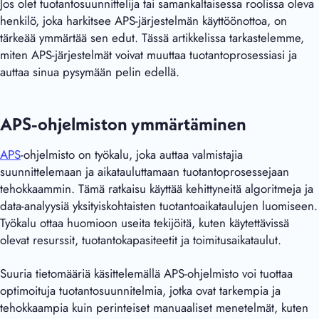
Jos olet tuotantosuunnittelija tai samankaltaisessa roolissa oleva
henkilö, joka harkitsee APS-järjestelmän käyttöönottoa, on
tärkeää ymmärtää sen edut. Tässä artikkelissa tarkastelemme,
miten APS-järjestelmät voivat muuttaa tuotantoprosessiasi ja
auttaa sinua pysymään pelin edellä.
APS-ohjelmiston ymmärtäminen
APS
-ohjelmisto on työkalu, joka auttaa valmistajia
suunnittelemaan ja aikatauluttamaan tuotantoprosessejaan
tehokkaammin. Tämä ratkaisu käyttää kehittyneitä algoritmeja ja
data-analyysiä yksityiskohtaisten tuotantoaikataulujen luomiseen.
Työkalu ottaa huomioon useita tekijöitä, kuten käytettävissä
olevat resurssit, tuotantokapasiteetit ja toimitusaikataulut.
Suuria tietomääriä käsittelemällä APS-ohjelmisto voi tuottaa
optimoituja tuotantosuunnitelmia, jotka ovat tarkempia ja
tehokkaampia kuin perinteiset manuaaliset menetelmät, kuten