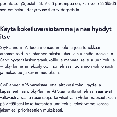
perinteiset järjestelmät. Vielä parempaa on, kun voit räätälöidä
sen ominaisuudet yrityksesi erityistarpeisiin.
Käytä kokeiluversiotamme ja näe hyödyt
itse
SkyPlannerin AI-tuotannonsuunnittelu tarjoaa tehokkaan
automatisoidun tuotannon aikataulutus- ja suunnitteluratkaisun.
Sano hyvästit laskentataulukoille ja manuaaliselle suunnittelulle
– SkyPlannerin tekoäly optimoi tehtaasi tuotannon välittömästi
ja mukautuu jatkuviin muutoksiin.
SkyPlanner APS varmistaa, että laitoksesi toimii täydellä
kapasiteetillaan. SkyPlanner APS:ää käyttävät tehtaat säästävät
valtavasti aikaa ja resursseja. Tarvitset vain yhden napsautuksen
päivittääksesi koko tuotantosuunnittelusi tekoälymme kanssa
jakamiesi prioriteettien mukaisesti.