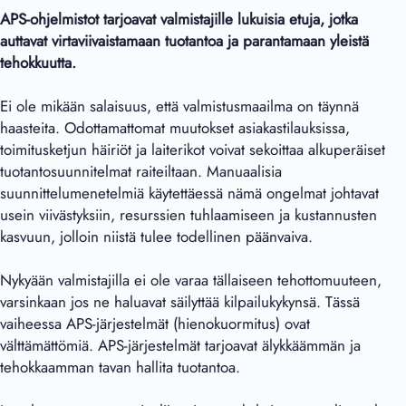
APS-ohjelmistot tarjoavat valmistajille lukuisia etuja, jotka
auttavat virtaviivaistamaan tuotantoa ja parantamaan yleistä
tehokkuutta.
Ei ole mikään salaisuus, että valmistusmaailma on täynnä
haasteita. Odottamattomat muutokset asiakastilauksissa,
toimitusketjun häiriöt ja laiterikot voivat sekoittaa alkuperäiset
tuotantosuunnitelmat raiteiltaan. Manuaalisia
suunnittelumenetelmiä käytettäessä nämä ongelmat johtavat
usein viivästyksiin, resurssien tuhlaamiseen ja kustannusten
kasvuun, jolloin niistä tulee todellinen päänvaiva.
Nykyään valmistajilla ei ole varaa tällaiseen tehottomuuteen,
varsinkaan jos ne haluavat säilyttää kilpailukykynsä. Tässä
vaiheessa APS-järjestelmät (hienokuormitus) ovat
välttämättömiä. APS-järjestelmät tarjoavat älykkäämmän ja
tehokkaamman tavan hallita tuotantoa.