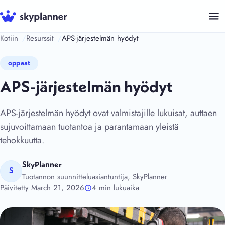
Siirry
sisältöön
Kotiin
Resurssit
APS-järjestelmän hyödyt
oppaat
APS-järjestelmän hyödyt
APS-järjestelmän hyödyt ovat valmistajille lukuisat, auttaen
sujuvoittamaan tuotantoa ja parantamaan yleistä
tehokkuutta.
SkyPlanner
S
Tuotannon suunnitteluasiantuntija, SkyPlanner
Päivitetty March 21, 2026
4 min lukuaika