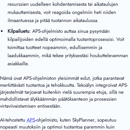
resurssien uudelleen kohdentamisesta tai aikataulujen
mukauttamisesta, voit reagoida ongelmiin heti niiden
ilmaantuessa ja pitää tuotannon aikataulussa.
Kilpailuetu
: APS-ohjelmisto auttaa sinua pysymään
kilpailijoiden edellä optimoimalla tuotantoprosessisi. Voit
toimittaa tuotteet nopeammin, edullisemmin ja
laadukkaammin, mikä tekee yrityksestäsi houkuttelevamman
asiakkaille.
Nämä ovat APS-ohjelmiston yleisimmät edut, jotka parantavat
merkittävästi tuotantoa ja tehokkuutta. Tekoälyn integroivat APS-
järjestelmät tarjoavat kuitenkin vielä suurempia etuja, sillä ne
mahdollistavat älykkäämmän päätöksenteon ja prosessien
virtaviivaistamisen entisestään.
AI-tehostettu
APS
-ohjelmisto, kuten SkyPlanner, sopeutuu
nopeasti muutoksiin ja optimoi tuotantoa paremmin kuin