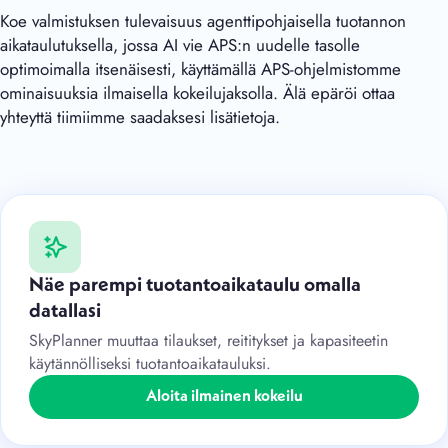
Koe valmistuksen tulevaisuus agenttipohjaisella tuotannon
aikataulutuksella, jossa AI vie APS:n uudelle tasolle
optimoimalla itsenäisesti, käyttämällä APS-ohjelmistomme
ominaisuuksia ilmaisella kokeilujaksolla. Älä epäröi ottaa
yhteyttä tiimiimme saadaksesi lisätietoja.
Näe parempi tuotantoaikataulu omalla
datallasi
SkyPlanner muuttaa tilaukset, reititykset ja kapasiteetin
käytännölliseksi tuotantoaikatauluksi.
Aloita ilmainen kokeilu