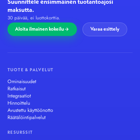
Suunnittele ensimmäinen tuotantoajosi
maksutta.
30 päivää, ei luottokorttia.
Aloita ilmainen kokeilu
Varaa esittely
TUOTE & PALVELUT
Ominaisuudet
Ratkaisut
Integraatiot
Hinnoittelu
Avustettu käyttöönotto
Räätälöintipalvelut
RESURSSIT