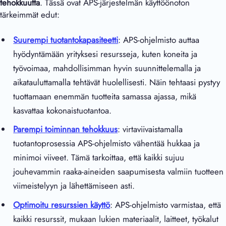
tehokkuutta
. Tässä ovat APS-järjestelmän käyttöönoton
tärkeimmät edut:
Suurempi tuotantokapasiteetti
: APS-ohjelmisto auttaa
hyödyntämään yrityksesi resursseja, kuten koneita ja
työvoimaa, mahdollisimman hyvin suunnittelemalla ja
aikatauluttamalla tehtävät huolellisesti. Näin tehtaasi pystyy
tuottamaan enemmän tuotteita samassa ajassa, mikä
kasvattaa kokonaistuotantoa.
Parempi toiminnan tehokkuus
: virtaviivaistamalla
tuotantoprosessia APS-ohjelmisto vähentää hukkaa ja
minimoi viiveet. Tämä tarkoittaa, että kaikki sujuu
jouhevammin raaka-aineiden saapumisesta valmiin tuotteen
viimeistelyyn ja lähettämiseen asti.
Optimoitu resurssien käyttö
: APS-ohjelmisto varmistaa, että
kaikki resurssit, mukaan lukien materiaalit, laitteet, työkalut