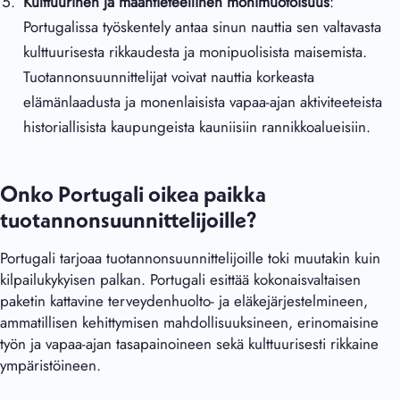
Kulttuurinen ja maantieteellinen monimuotoisuus
:
Portugalissa työskentely antaa sinun nauttia sen valtavasta
kulttuurisesta rikkaudesta ja monipuolisista maisemista.
Tuotannonsuunnittelijat voivat nauttia korkeasta
elämänlaadusta ja monenlaisista vapaa-ajan aktiviteeteista
historiallisista kaupungeista kauniisiin rannikkoalueisiin.
Onko Portugali oikea paikka
tuotannonsuunnittelijoille?
Portugali tarjoaa tuotannonsuunnittelijoille toki muutakin kuin
kilpailukykyisen palkan. Portugali esittää kokonaisvaltaisen
paketin kattavine terveydenhuolto- ja eläkejärjestelmineen,
ammatillisen kehittymisen mahdollisuuksineen, erinomaisine
työn ja vapaa-ajan tasapainoineen sekä kulttuurisesti rikkaine
ympäristöineen.