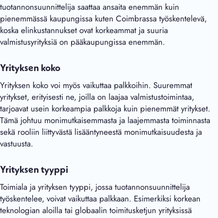
tuotannonsuunnittelija saattaa ansaita enemmän kuin
pienemmässä kaupungissa kuten Coimbrassa työskentelevä,
koska elinkustannukset ovat korkeammat ja suuria
valmistusyrityksiä on pääkaupungissa enemmän.
Yrityksen koko
Yrityksen koko voi myös vaikuttaa palkkoihin. Suuremmat
yritykset, erityisesti ne, joilla on laajaa valmistustoimintaa,
tarjoavat usein korkeampia palkkoja kuin pienemmät yritykset.
Tämä johtuu monimutkaisemmasta ja laajemmasta toiminnasta
sekä rooliin liittyvästä lisääntyneestä monimutkaisuudesta ja
vastuusta.
Yrityksen tyyppi
Toimiala ja yrityksen tyyppi, jossa tuotannonsuunnittelija
työskentelee, voivat vaikuttaa palkkaan. Esimerkiksi korkean
teknologian aloilla tai globaalin toimitusketjun yrityksissä