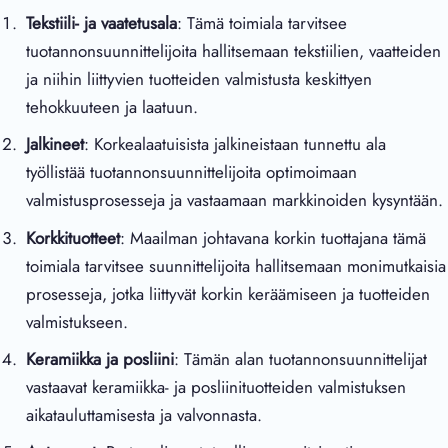
Tekstiili- ja vaatetusala
: Tämä toimiala tarvitsee
tuotannonsuunnittelijoita hallitsemaan tekstiilien, vaatteiden
ja niihin liittyvien tuotteiden valmistusta keskittyen
tehokkuuteen ja laatuun.
Jalkineet
: Korkealaatuisista jalkineistaan tunnettu ala
työllistää tuotannonsuunnittelijoita optimoimaan
valmistusprosesseja ja vastaamaan markkinoiden kysyntään.
Korkkituotteet
: Maailman johtavana korkin tuottajana tämä
toimiala tarvitsee suunnittelijoita hallitsemaan monimutkaisia
prosesseja, jotka liittyvät korkin keräämiseen ja tuotteiden
valmistukseen.
Keramiikka ja posliini
: Tämän alan tuotannonsuunnittelijat
vastaavat keramiikka- ja posliinituotteiden valmistuksen
aikatauluttamisesta ja valvonnasta.