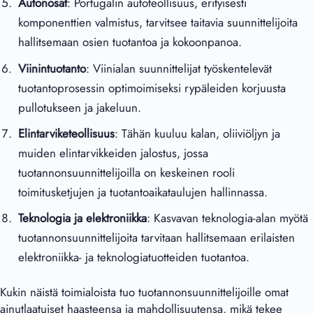
Autonosat
: Portugalin autoteollisuus, erityisesti
komponenttien valmistus, tarvitsee taitavia suunnittelijoita
hallitsemaan osien tuotantoa ja kokoonpanoa.
Viinintuotanto
: Viinialan suunnittelijat työskentelevät
tuotantoprosessin optimoimiseksi rypäleiden korjuusta
pullotukseen ja jakeluun.
Elintarviketeollisuus
: Tähän kuuluu kalan, oliiviöljyn ja
muiden elintarvikkeiden jalostus, jossa
tuotannonsuunnittelijoilla on keskeinen rooli
toimitusketjujen ja tuotantoaikataulujen hallinnassa.
Teknologia ja elektroniikka
: Kasvavan teknologia-alan myötä
tuotannonsuunnittelijoita tarvitaan hallitsemaan erilaisten
elektroniikka- ja teknologiatuotteiden tuotantoa.
Kukin näistä toimialoista tuo tuotannonsuunnittelijoille omat
ainutlaatuiset haasteensa ja mahdollisuutensa, mikä tekee