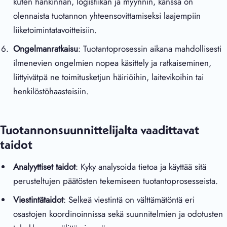
kuten hankinnan, logistiikan ja myynnin, kanssa on
olennaista tuotannon yhteensovittamiseksi laajempiin
liiketoimintatavoitteisiin.
Ongelmanratkaisu
: Tuotantoprosessin aikana mahdollisesti
ilmenevien ongelmien nopea käsittely ja ratkaiseminen,
liittyivätpä ne toimitusketjun häiriöihin, laitevikoihin tai
henkilöstöhaasteisiin.
Tuotannonsuunnittelijalta vaadittavat
taidot
Analyyttiset taidot
: Kyky analysoida tietoa ja käyttää sitä
perusteltujen päätösten tekemiseen tuotantoprosesseista.
Viestintätaidot
: Selkeä viestintä on välttämätöntä eri
osastojen koordinoinnissa sekä suunnitelmien ja odotusten