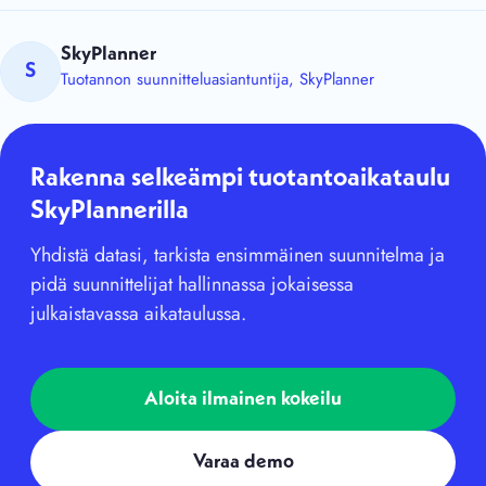
SkyPlanner
S
Tuotannon suunnitteluasiantuntija, SkyPlanner
Rakenna selkeämpi tuotantoaikataulu
SkyPlannerilla
Yhdistä datasi, tarkista ensimmäinen suunnitelma ja
pidä suunnittelijat hallinnassa jokaisessa
julkaistavassa aikataulussa.
Aloita ilmainen kokeilu
Varaa demo