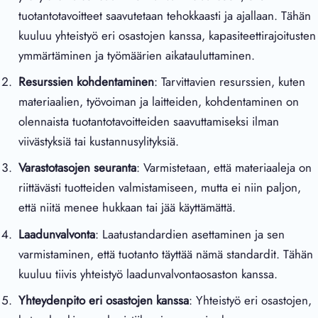
tuotantotavoitteet saavutetaan tehokkaasti ja ajallaan. Tähän
kuuluu yhteistyö eri osastojen kanssa, kapasiteettirajoitusten
ymmärtäminen ja työmäärien aikatauluttaminen.
Resurssien kohdentaminen
: Tarvittavien resurssien, kuten
materiaalien, työvoiman ja laitteiden, kohdentaminen on
olennaista tuotantotavoitteiden saavuttamiseksi ilman
viivästyksiä tai kustannusylityksiä.
Varastotasojen seuranta
: Varmistetaan, että materiaaleja on
riittävästi tuotteiden valmistamiseen, mutta ei niin paljon,
että niitä menee hukkaan tai jää käyttämättä.
Laadunvalvonta
: Laatustandardien asettaminen ja sen
varmistaminen, että tuotanto täyttää nämä standardit. Tähän
kuuluu tiivis yhteistyö laadunvalvontaosaston kanssa.
Yhteydenpito eri osastojen kanssa
: Yhteistyö eri osastojen,