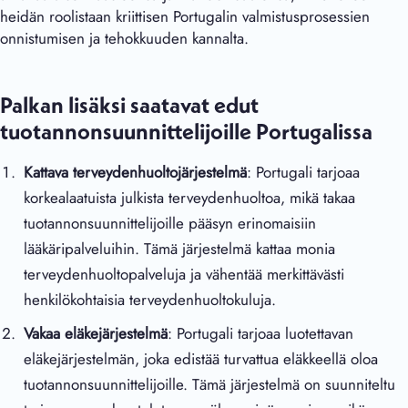
heidän roolistaan kriittisen Portugalin valmistusprosessien
onnistumisen ja tehokkuuden kannalta.
Palkan lisäksi saatavat edut
tuotannonsuunnittelijoille Portugalissa
Kattava terveydenhuoltojärjestelmä
: Portugali tarjoaa
korkealaatuista julkista terveydenhuoltoa, mikä takaa
tuotannonsuunnittelijoille pääsyn erinomaisiin
lääkäripalveluihin. Tämä järjestelmä kattaa monia
terveydenhuoltopalveluja ja vähentää merkittävästi
henkilökohtaisia terveydenhuoltokuluja.
Vakaa eläkejärjestelmä
: Portugali tarjoaa luotettavan
eläkejärjestelmän, joka edistää turvattua eläkkeellä oloa
tuotannonsuunnittelijoille. Tämä järjestelmä on suunniteltu