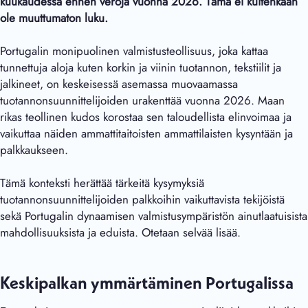
kuukaudessa ennen veroja vuonna 2026. Tämä ei kuitenkaan
ole muuttumaton luku.
Portugalin monipuolinen valmistusteollisuus, joka kattaa
tunnettuja aloja kuten korkin ja viinin tuotannon, tekstiilit ja
jalkineet, on keskeisessä asemassa muovaamassa
tuotannonsuunnittelijoiden urakenttää vuonna 2026. Maan
rikas teollinen kudos korostaa sen taloudellista elinvoimaa ja
vaikuttaa näiden ammattitaitoisten ammattilaisten kysyntään ja
palkkaukseen.
Tämä konteksti herättää tärkeitä kysymyksiä
tuotannonsuunnittelijoiden palkkoihin vaikuttavista tekijöistä
sekä Portugalin dynaamisen valmistusympäristön ainutlaatuisista
mahdollisuuksista ja eduista. Otetaan selvää lisää.
Keskipalkan ymmärtäminen Portugalissa