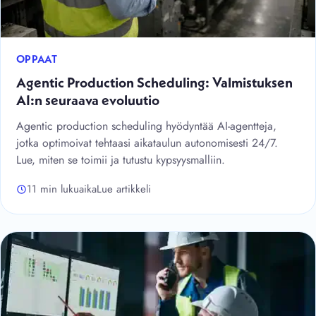
OPPAAT
Agentic Production Scheduling: Valmistuksen
AI:n seuraava evoluutio
Agentic production scheduling hyödyntää AI-agentteja,
jotka optimoivat tehtaasi aikataulun autonomisesti 24/7.
Lue, miten se toimii ja tutustu kypsyysmalliin.
11 min lukuaika
Lue artikkeli