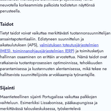
neuvotella korkeammista palkoista todistetun näyttönsä
perusteella.
Taidot
Tietyt taidot voivat vaikuttaa merkittävästi tuotannonsuunnittelijan
ansaintapotentiaaliin. Edistyneen suunnittelun ja
aikataulutuksen (APS),
valmistuksen toteutusjärjestelmien
(MES)
,
toiminnanohjausjärjestelmien (ERP)
ja toimitusketjun
hallinnan osaaminen on erittäin arvostettua. Nämä taidot ovat
ratkaisevia tuotantoprosessien optimoinnissa, tehokkuuden
parantamisessa ja kustannusten alentamisessa, mikä tekee ne
hallitsevista suunnittelijoista arvokkaampia työnantajille.
Sijainti
Maantieteellinen sijainti Portugalissa vaikuttaa palkkojen
vaihteluun. Esimerkiksi Lissabonissa, pääkaupungissa ja
merkittävässä talouskeskuksessa, työskentelevä