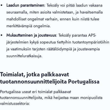
Laadun parantaminen
: Tekoäly voi pitää laadun vakaana
seuraamalla, miten asioita valmistetaan, ja havaitsemalla
mahdolliset ongelmat varhain, ennen kuin niistä tulee
merkittävämpiä ongelmia.
Mukauttaminen ja joustavuus
: Tekoäly parantaa APS-
järjestelmien kykyä sopeutua tiettyihin tuotantoympäristöihin
ja vaatimuksiin tarjoten räätälöidympiä ja joustavampia
suunnitteluratkaisuja.
Toimialat, jotka palkkaavat
tuotannonsuunnittelijoita Portugalissa
Portugalissa useat eri toimialat palkkaavat
tuotannonsuunnittelijoita, mikä heijastaa maan monipuolista
valmistussektoria: