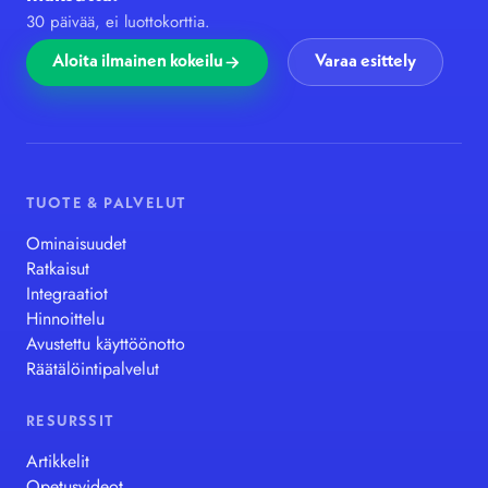
30 päivää, ei luottokorttia.
Aloita ilmainen kokeilu
Varaa esittely
TUOTE & PALVELUT
Ominaisuudet
Ratkaisut
Integraatiot
Hinnoittelu
Avustettu käyttöönotto
Räätälöintipalvelut
RESURSSIT
Artikkelit
Opetusvideot