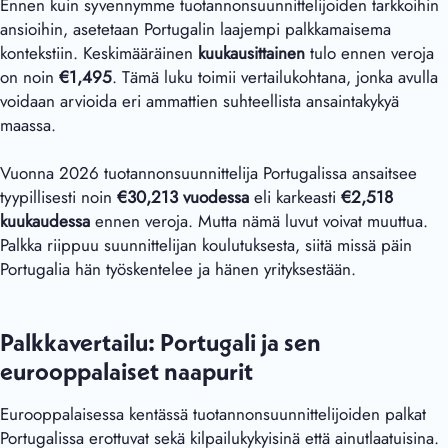
Ennen kuin syvennymme tuotannonsuunnittelijoiden tarkkoihin
ansioihin, asetetaan Portugalin laajempi palkkamaisema
kontekstiin. Keskimääräinen
kuukausittainen
tulo ennen veroja
on noin
€1,495
. Tämä luku toimii vertailukohtana, jonka avulla
voidaan arvioida eri ammattien suhteellista ansaintakykyä
maassa.
Vuonna 2026 tuotannonsuunnittelija Portugalissa ansaitsee
tyypillisesti noin
€30,213 vuodessa
eli karkeasti
€2,518
kuukaudessa
ennen veroja. Mutta nämä luvut voivat muuttua.
Palkka riippuu suunnittelijan koulutuksesta, siitä missä päin
Portugalia hän työskentelee ja hänen yrityksestään.
Palkkavertailu: Portugali ja sen
eurooppalaiset naapurit
Eurooppalaisessa kentässä tuotannonsuunnittelijoiden palkat
Portugalissa erottuvat sekä kilpailukykyisinä että ainutlaatuisina.