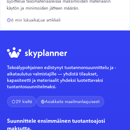
sijoittelua tasomateriaaleissa maksimoiden materiaalin
käytön ja minimoiden jätteen määrän.
6 min lukuaika
Lue artikkeli
Tekoälypohjainen edistynyt tuotannonsuunnittelu ja -
aikataulutus valmistajille — yhdistä tilaukset,
kapasiteetti ja materiaalit yhdeksi luotettavaksi
tuotantosuunnitelmaksi.
29 kieltä
Asiakkaita maailmanlaajuisesti
Suunnittele ensimmäinen tuotantoajosi
maksutta.