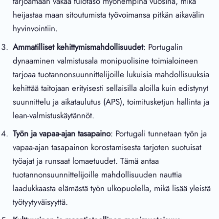
tarjoamaan vakaa tulotaso myöhempinä vuosina, mikä
heijastaa maan sitoutumista työvoimansa pitkän aikavälin
hyvinvointiin.
Ammatilliset kehittymismahdollisuudet
: Portugalin
dynaaminen valmistusala monipuolisine toimialoineen
tarjoaa tuotannonsuunnittelijoille lukuisia mahdollisuuksia
kehittää taitojaan erityisesti sellaisilla aloilla kuin edistynyt
suunnittelu ja aikataulutus (APS), toimitusketjun hallinta ja
lean-valmistuskäytännöt.
Työn ja vapaa-ajan tasapaino
: Portugali tunnetaan työn ja
vapaa-ajan tasapainon korostamisesta tarjoten suotuisat
työajat ja runsaat lomaetuudet. Tämä antaa
tuotannonsuunnittelijoille mahdollisuuden nauttia
laadukkaasta elämästä työn ulkopuolella, mikä lisää yleistä
työtyytyväisyyttä.