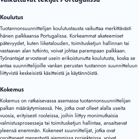
Koulutus
Tuotannonsuunnittelijan koulutustausta vaikuttaa merkittävästi
hänen palkkaansa Portugalissa. Korkeammat akateemiset
pätevyydet, kuten liiketalouden, toimitusketjun hallinnan tai
vastaavan alan tutkinto, voivat johtaa parempaan palkkaan.
Työnantajat arvostavat usein erikoistunutta koulutusta, koska se
antaa suunnittelijoille vankan perustan tuotannon suunnitteluun
liittyvistä keskeisistä käsitteistä ja käytännöistä.
Kokemus
Kokemus on ratkaisevassa asemassa tuotannonsuunnittelijan
palkan määräytymisessä. Ne, jotka ovat olleet alalla useita
vuosia, erityisesti rooleissa, joihin liittyy monimutkaisia
valmistusprosesseja tai toimitusketjun hallintaa, ansaitsevat
yleensä enemmän. Kokeneet suunnittelijat, jotka ovat
osoittaneet menestystä aiemmissa projekteissa, voivat