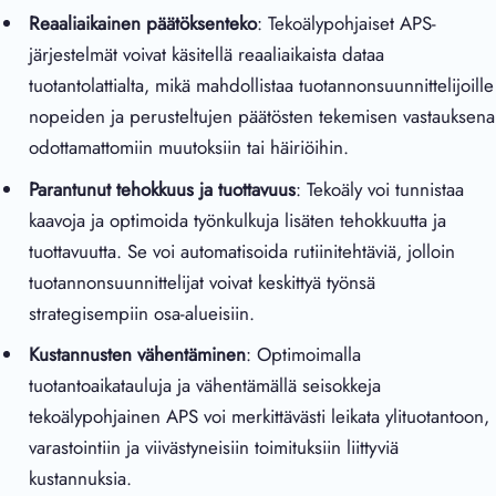
Reaaliaikainen päätöksenteko
: Tekoälypohjaiset APS-
järjestelmät voivat käsitellä reaaliaikaista dataa
tuotantolattialta, mikä mahdollistaa tuotannonsuunnittelijoille
nopeiden ja perusteltujen päätösten tekemisen vastauksena
odottamattomiin muutoksiin tai häiriöihin.
Parantunut tehokkuus ja tuottavuus
: Tekoäly voi tunnistaa
kaavoja ja optimoida työnkulkuja lisäten tehokkuutta ja
tuottavuutta. Se voi automatisoida rutiinitehtäviä, jolloin
tuotannonsuunnittelijat voivat keskittyä työnsä
strategisempiin osa-alueisiin.
Kustannusten vähentäminen
: Optimoimalla
tuotantoaikatauluja ja vähentämällä seisokkeja
tekoälypohjainen APS voi merkittävästi leikata ylituotantoon,
varastointiin ja viivästyneisiin toimituksiin liittyviä
kustannuksia.