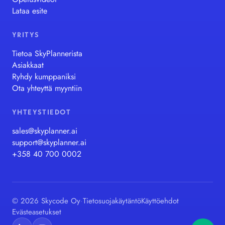
Lataa esite
YRITYS
Tietoa SkyPlannerista
Asiakkaat
Ryhdy kumppaniksi
Ota yhteyttä myyntiin
YHTEYSTIEDOT
sales@skyplanner.ai
support@skyplanner.ai
+358 40 700 0002
© 2026 Skycode Oy
·
Tietosuojakäytäntö
Käyttöehdot
Evästeasetukset