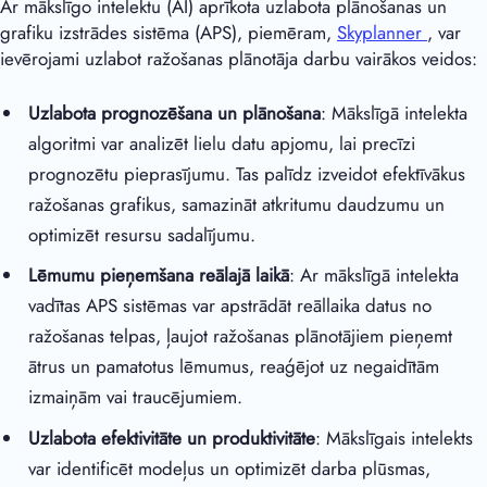
Ar mākslīgo intelektu (AI) aprīkota uzlabota plānošanas un
grafiku izstrādes sistēma (APS), piemēram,
Skyplanner
, var
ievērojami uzlabot ražošanas plānotāja darbu vairākos veidos:
Uzlabota prognozēšana un plānošana
: Mākslīgā intelekta
algoritmi var analizēt lielu datu apjomu, lai precīzi
prognozētu pieprasījumu. Tas palīdz izveidot efektīvākus
ražošanas grafikus, samazināt atkritumu daudzumu un
optimizēt resursu sadalījumu.
Lēmumu pieņemšana reālajā laikā
: Ar mākslīgā intelekta
vadītas APS sistēmas var apstrādāt reāllaika datus no
ražošanas telpas, ļaujot ražošanas plānotājiem pieņemt
ātrus un pamatotus lēmumus, reaģējot uz negaidītām
izmaiņām vai traucējumiem.
Uzlabota efektivitāte un produktivitāte
: Mākslīgais intelekts
var identificēt modeļus un optimizēt darba plūsmas,