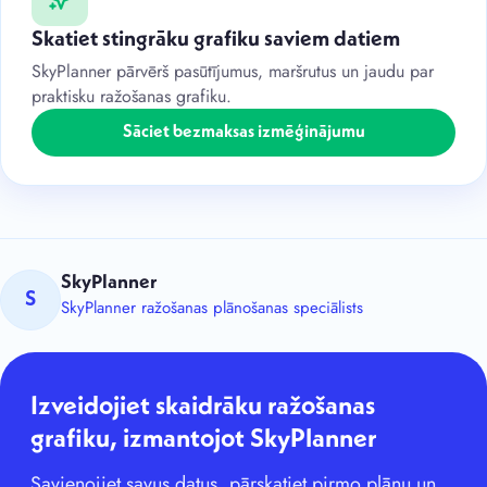
Skatiet stingrāku grafiku saviem datiem
SkyPlanner pārvērš pasūtījumus, maršrutus un jaudu par
praktisku ražošanas grafiku.
Sāciet bezmaksas izmēģinājumu
SkyPlanner
S
SkyPlanner ražošanas plānošanas speciālists
Izveidojiet skaidrāku ražošanas
grafiku, izmantojot SkyPlanner
Savienojiet savus datus, pārskatiet pirmo plānu un