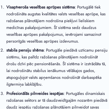
Visaptveroša veselības aprūpes sistēma
: Portugālē tiek
nodrošināta augstas kvalitātes valsts veselības aprūpe, kas
ražošanas plānotājiem nodrošina piekļuvi lieliskiem
medicīnas pakalpojumiem. Šī sistēma sedz daudzus
veselības aprūpes pakalpojumus, ievērojami samazinot
personīgās veselības aprūpes izdevumus.
stabila pensiju shēma
: Portugāle piedāvā uzticamu pensiju
sistēmu, kas palīdz ražošanas plānotājiem nodrošināt
drošu dzīvi pēc pensionēšanās. Šī sistēma ir izstrādāta tā,
lai nodrošinātu stabilus ienākumus vēlākajos gados,
atspoguļojot valsts apņemšanos nodrošināt darbaspēka
ilgtermiņa labklājību.
Profesionālās pilnveides iespējas
: Portugāles dinamiskais
ražošanas sektors ar tā daudzveidīgajām nozarēm piedāvā
daudz iespēju ražošanas plānotājiem pilnveidot savas