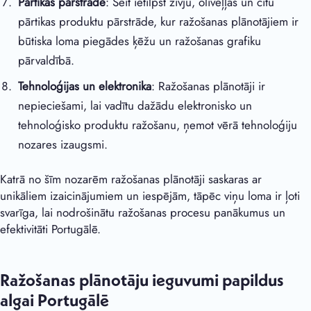
Pārtikas pārstrāde
: Šeit ietilpst zivju, olīveļļas un citu
pārtikas produktu pārstrāde, kur ražošanas plānotājiem ir
būtiska loma piegādes ķēžu un ražošanas grafiku
pārvaldībā.
Tehnoloģijas un elektronika
: Ražošanas plānotāji ir
nepieciešami, lai vadītu dažādu elektronisko un
tehnoloģisko produktu ražošanu, ņemot vērā tehnoloģiju
nozares izaugsmi.
Katrā no šīm nozarēm ražošanas plānotāji saskaras ar
unikāliem izaicinājumiem un iespējām, tāpēc viņu loma ir ļoti
svarīga, lai nodrošinātu ražošanas procesu panākumus un
efektivitāti Portugālē.
Ražošanas plānotāju ieguvumi papildus
algai Portugālē