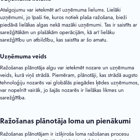
Atalgojumu var ietekmēt arī uzņēmuma lielums. Lielāki
uzņēmumi, jo īpaši tie, kuros notiek plaša ražošana, bieži
piedāvā lielākas algas nekā mazāki uzņēmumi. Tas ir saistīts ar
sarežģītākām un plašākām operācijām, kā arī lielāku
sarežģītību un atbildību, kas saistīta ar šo amatu.
Uzņēmuma veids
Ražošanas plānotāja algu var ietekmēt nozare un uzņēmuma
veids, kurā viņš strādā. Piemēram, plānotāji, kas strādā augsto
tehnoloģiju nozarēs vai globālās piegādes ķēdes uzņēmumos,
var nopelnīt vairāk, jo šajās nozarēs ir lielākas likmes un
sarežģītība.
Ražošanas plānotāja loma un pienākumi
Ražošanas plānotājam ir izšķiroša loma ražošanas procesu