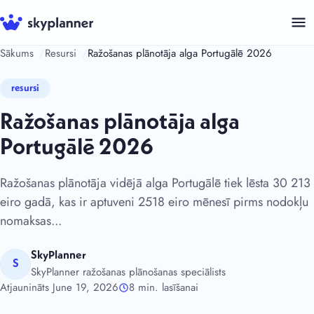
Skip
to
content
Sākums
Resursi
Ražošanas plānotāja alga Portugālē 2026
resursi
Ražošanas plānotāja alga
Portugālē 2026
Ražošanas plānotāja vidējā alga Portugālē tiek lēsta 30 213
eiro gadā, kas ir aptuveni 2518 eiro mēnesī pirms nodokļu
nomaksas...
SkyPlanner
S
SkyPlanner ražošanas plānošanas speciālists
Atjaunināts June 19, 2026
8 min. lasīšanai