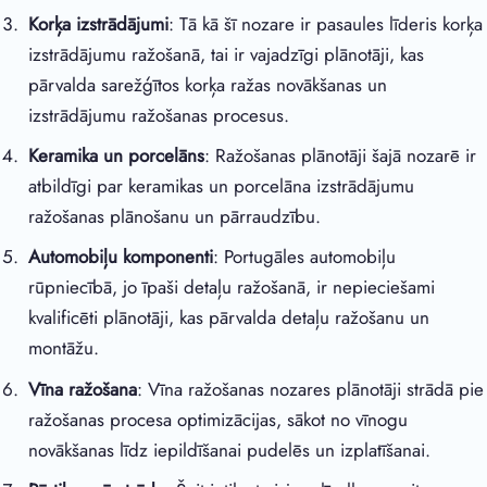
Korķa izstrādājumi
: Tā kā šī nozare ir pasaules līderis korķa
izstrādājumu ražošanā, tai ir vajadzīgi plānotāji, kas
pārvalda sarežģītos korķa ražas novākšanas un
izstrādājumu ražošanas procesus.
Keramika un porcelāns
: Ražošanas plānotāji šajā nozarē ir
atbildīgi par keramikas un porcelāna izstrādājumu
ražošanas plānošanu un pārraudzību.
Automobiļu komponenti
: Portugāles automobiļu
rūpniecībā, jo īpaši detaļu ražošanā, ir nepieciešami
kvalificēti plānotāji, kas pārvalda detaļu ražošanu un
montāžu.
Vīna ražošana
: Vīna ražošanas nozares plānotāji strādā pie
ražošanas procesa optimizācijas, sākot no vīnogu
novākšanas līdz iepildīšanai pudelēs un izplatīšanai.