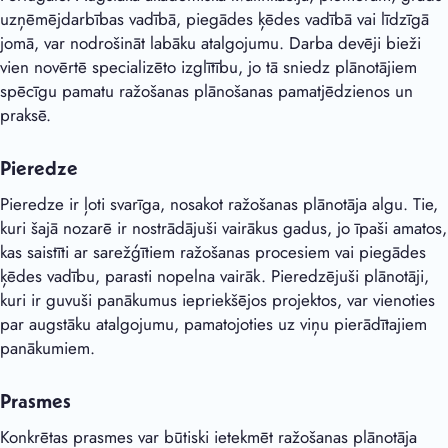
uzņēmējdarbības vadībā, piegādes ķēdes vadībā vai līdzīgā
jomā, var nodrošināt labāku atalgojumu. Darba devēji bieži
vien novērtē specializēto izglītību, jo tā sniedz plānotājiem
spēcīgu pamatu ražošanas plānošanas pamatjēdzienos un
praksē.
Pieredze
Pieredze ir ļoti svarīga, nosakot ražošanas plānotāja algu. Tie,
kuri šajā nozarē ir nostrādājuši vairākus gadus, jo īpaši amatos,
kas saistīti ar sarežģītiem ražošanas procesiem vai piegādes
ķēdes vadību, parasti nopelna vairāk. Pieredzējuši plānotāji,
kuri ir guvuši panākumus iepriekšējos projektos, var vienoties
par augstāku atalgojumu, pamatojoties uz viņu pierādītajiem
panākumiem.
Prasmes
Konkrētas prasmes var būtiski ietekmēt ražošanas plānotāja