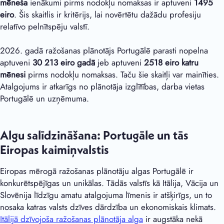
mēneša
ienākumi pirms nodokļu nomaksas ir aptuveni
1495
eiro
. Šis skaitlis ir kritērijs, lai novērtētu dažādu profesiju
relatīvo pelnītspēju valstī.
2026. gadā ražošanas plānotājs Portugālē parasti nopelna
aptuveni
30 213 eiro gadā
jeb aptuveni
2518 eiro katru
mēnesi
pirms nodokļu nomaksas. Taču šie skaitļi var mainīties.
Atalgojums ir atkarīgs no plānotāja izglītības, darba vietas
Portugālē un uzņēmuma.
Algu salīdzināšana: Portugāle un tās
Eiropas kaimiņvalstis
Eiropas mērogā ražošanas plānotāju algas Portugālē ir
konkurētspējīgas un unikālas. Tādās valstīs kā Itālija, Vācija un
Slovēnija līdzīgu amatu atalgojuma līmenis ir atšķirīgs, un to
nosaka katras valsts dzīves dārdzība un ekonomiskais klimats.
Itālijā dzīvojoša ražošanas plānotāja alga
ir augstāka nekā