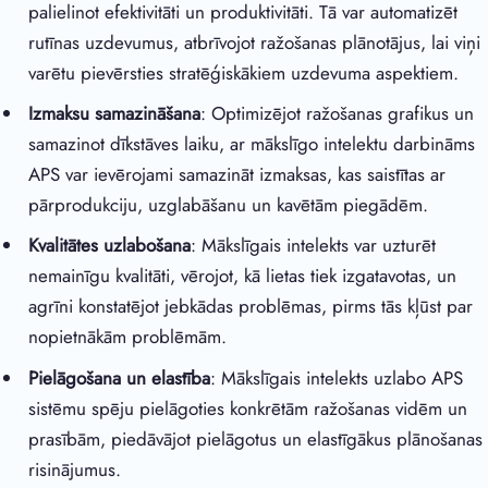
palielinot efektivitāti un produktivitāti. Tā var automatizēt
rutīnas uzdevumus, atbrīvojot ražošanas plānotājus, lai viņi
varētu pievērsties stratēģiskākiem uzdevuma aspektiem.
Izmaksu samazināšana
: Optimizējot ražošanas grafikus un
samazinot dīkstāves laiku, ar mākslīgo intelektu darbināms
APS var ievērojami samazināt izmaksas, kas saistītas ar
pārprodukciju, uzglabāšanu un kavētām piegādēm.
Kvalitātes uzlabošana
: Mākslīgais intelekts var uzturēt
nemainīgu kvalitāti, vērojot, kā lietas tiek izgatavotas, un
agrīni konstatējot jebkādas problēmas, pirms tās kļūst par
nopietnākām problēmām.
Pielāgošana un elastība
: Mākslīgais intelekts uzlabo APS
sistēmu spēju pielāgoties konkrētām ražošanas vidēm un
prasībām, piedāvājot pielāgotus un elastīgākus plānošanas
risinājumus.