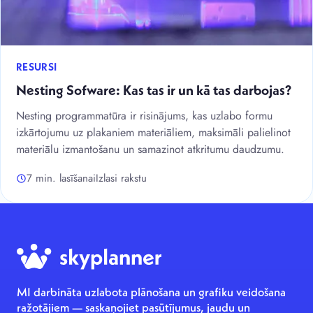
RESURSI
Nesting Sofware: Kas tas ir un kā tas darbojas?
Nesting programmatūra ir risinājums, kas uzlabo formu
izkārtojumu uz plakaniem materiāliem, maksimāli palielinot
materiālu izmantošanu un samazinot atkritumu daudzumu.
7 min. lasīšanai
Izlasi rakstu
MI darbināta uzlabota plānošana un grafiku veidošana
ražotājiem — saskaņojiet pasūtījumus, jaudu un