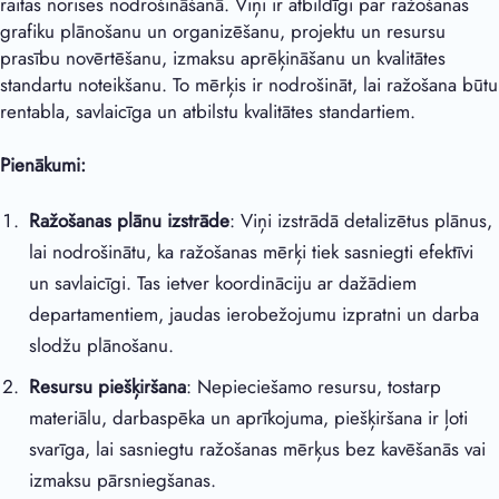
raitas norises nodrošināšanā. Viņi ir atbildīgi par ražošanas
grafiku plānošanu un organizēšanu, projektu un resursu
prasību novērtēšanu, izmaksu aprēķināšanu un kvalitātes
standartu noteikšanu. To mērķis ir nodrošināt, lai ražošana būtu
rentabla, savlaicīga un atbilstu kvalitātes standartiem.
Pienākumi:
Ražošanas plānu izstrāde
: Viņi izstrādā detalizētus plānus,
lai nodrošinātu, ka ražošanas mērķi tiek sasniegti efektīvi
un savlaicīgi. Tas ietver koordināciju ar dažādiem
departamentiem, jaudas ierobežojumu izpratni un darba
slodžu plānošanu.
Resursu piešķiršana
: Nepieciešamo resursu, tostarp
materiālu, darbaspēka un aprīkojuma, piešķiršana ir ļoti
svarīga, lai sasniegtu ražošanas mērķus bez kavēšanās vai
izmaksu pārsniegšanas.