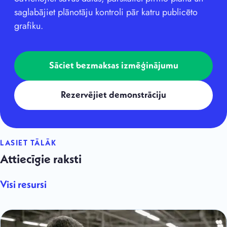
saglabājiet plānotāju kontroli pār katru publicēto
grafiku.
Sāciet bezmaksas izmēģinājumu
Rezervējiet demonstrāciju
LASIET TĀLĀK
Attiecīgie raksti
Visi resursi