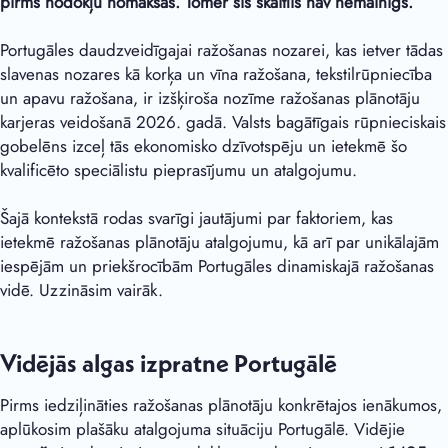
pirms nodokļu nomaksas. Tomēr šis skaitlis nav nemainīgs.
Portugāles daudzveidīgajai ražošanas nozarei, kas ietver tādas
slavenas nozares kā korķa un vīna ražošana, tekstilrūpniecība
un apavu ražošana, ir izšķiroša nozīme ražošanas plānotāju
karjeras veidošanā 2026. gadā. Valsts bagātīgais rūpnieciskais
gobelēns izceļ tās ekonomisko dzīvotspēju un ietekmē šo
kvalificēto speciālistu pieprasījumu un atalgojumu.
Šajā kontekstā rodas svarīgi jautājumi par faktoriem, kas
ietekmē ražošanas plānotāju atalgojumu, kā arī par unikālajām
iespējām un priekšrocībām Portugāles dinamiskajā ražošanas
vidē. Uzzināsim vairāk.
Vidējās algas izpratne Portugālē
Pirms iedziļināties ražošanas plānotāju konkrētajos ienākumos,
aplūkosim plašāku atalgojuma situāciju Portugālē. Vidējie