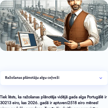
Ražošanas plānotāju algu ceļveži
Tiek lēsts, ka ražošanas plānotāja vidējā gada alga Portugālē ir
30
213
eiro, kas 2026. gadā ir aptuveni
2518
eiro mēnesī