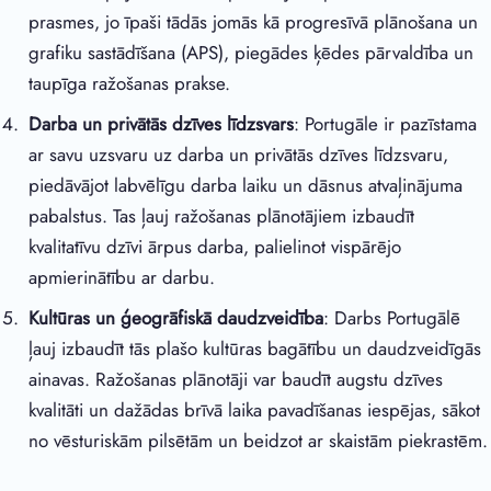
prasmes, jo īpaši tādās jomās kā progresīvā plānošana un
grafiku sastādīšana (APS), piegādes ķēdes pārvaldība un
taupīga ražošanas prakse.
Darba un privātās dzīves līdzsvars
: Portugāle ir pazīstama
ar savu uzsvaru uz darba un privātās dzīves līdzsvaru,
piedāvājot labvēlīgu darba laiku un dāsnus atvaļinājuma
pabalstus. Tas ļauj ražošanas plānotājiem izbaudīt
kvalitatīvu dzīvi ārpus darba, palielinot vispārējo
apmierinātību ar darbu.
Kultūras un ģeogrāfiskā daudzveidība
: Darbs Portugālē
ļauj izbaudīt tās plašo kultūras bagātību un daudzveidīgās
ainavas. Ražošanas plānotāji var baudīt augstu dzīves
kvalitāti un dažādas brīvā laika pavadīšanas iespējas, sākot
no vēsturiskām pilsētām un beidzot ar skaistām piekrastēm.