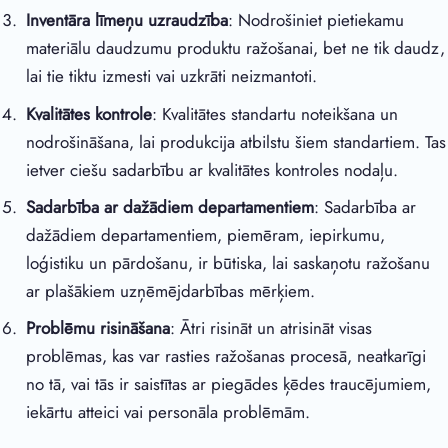
Inventāra līmeņu uzraudzība
: Nodrošiniet pietiekamu
materiālu daudzumu produktu ražošanai, bet ne tik daudz,
lai tie tiktu izmesti vai uzkrāti neizmantoti.
Kvalitātes kontrole
: Kvalitātes standartu noteikšana un
nodrošināšana, lai produkcija atbilstu šiem standartiem. Tas
ietver ciešu sadarbību ar kvalitātes kontroles nodaļu.
Sadarbība ar dažādiem departamentiem
: Sadarbība ar
dažādiem departamentiem, piemēram, iepirkumu,
loģistiku un pārdošanu, ir būtiska, lai saskaņotu ražošanu
ar plašākiem uzņēmējdarbības mērķiem.
Problēmu risināšana
: Ātri risināt un atrisināt visas
problēmas, kas var rasties ražošanas procesā, neatkarīgi
no tā, vai tās ir saistītas ar piegādes ķēdes traucējumiem,
iekārtu atteici vai personāla problēmām.