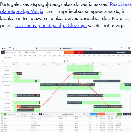
Portugālē, kas atspoguļo augstākas dzīves izmaksas.
Ražošanas
plānotāja alga Vācijā,
kas ir rūpniecības smagsvara valsts, ir
labāka, un to līdzsvaro lielākas dzīves dārdzības dēļ. No otras
puses,
ražošanas plānotāja alga Slovēnijā
varētu būt līdzīga.