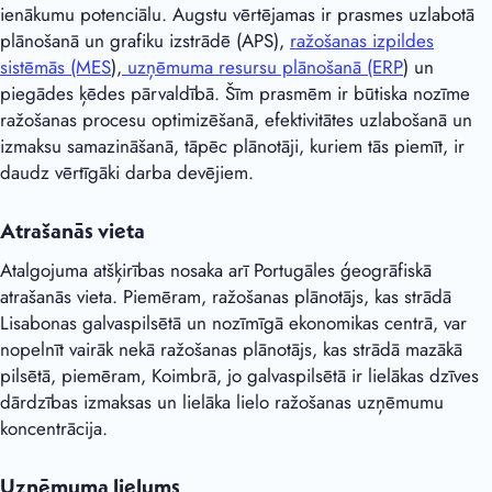
ienākumu potenciālu. Augstu vērtējamas ir prasmes uzlabotā
plānošanā un grafiku izstrādē (APS),
ražošanas izpildes
sistēmās (MES
),
uzņēmuma resursu plānošanā (ERP
) un
piegādes ķēdes pārvaldībā. Šīm prasmēm ir būtiska nozīme
ražošanas procesu optimizēšanā, efektivitātes uzlabošanā un
izmaksu samazināšanā, tāpēc plānotāji, kuriem tās piemīt, ir
daudz vērtīgāki darba devējiem.
Atrašanās vieta
Atalgojuma atšķirības nosaka arī Portugāles ģeogrāfiskā
atrašanās vieta. Piemēram, ražošanas plānotājs, kas strādā
Lisabonas galvaspilsētā un nozīmīgā ekonomikas centrā, var
nopelnīt vairāk nekā ražošanas plānotājs, kas strādā mazākā
pilsētā, piemēram, Koimbrā, jo galvaspilsētā ir lielākas dzīves
dārdzības izmaksas un lielāka lielo ražošanas uzņēmumu
koncentrācija.
Uzņēmuma lielums