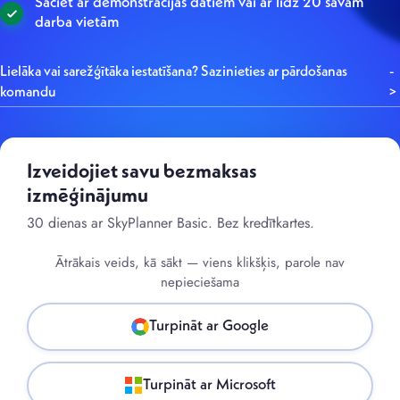
Sāciet ar demonstrācijas datiem vai ar līdz 20 savām
darba vietām
Lielāka vai sarežģītāka iestatīšana? Sazinieties ar pārdošanas
komandu
Izveidojiet savu bezmaksas
izmēģinājumu
30 dienas ar SkyPlanner Basic. Bez kredītkartes.
Ātrākais veids, kā sākt — viens klikšķis, parole nav
nepieciešama
Turpināt ar Google
Turpināt ar Microsoft