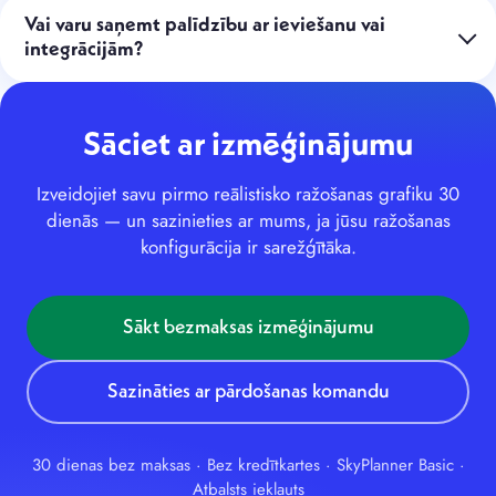
Vai varu saņemt palīdzību ar ieviešanu vai
integrācijām?
Sāciet ar izmēģinājumu
Izveidojiet savu pirmo reālistisko ražošanas grafiku 30
dienās — un sazinieties ar mums, ja jūsu ražošanas
konfigurācija ir sarežģītāka.
Sākt bezmaksas izmēģinājumu
Sazināties ar pārdošanas komandu
30 dienas bez maksas · Bez kredītkartes · SkyPlanner Basic ·
Atbalsts iekļauts