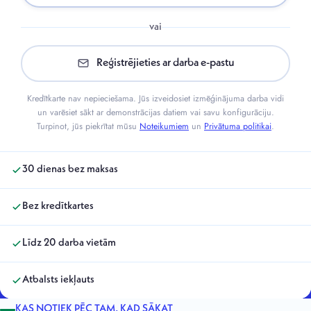
vai
Reģistrējieties ar darba e-pastu
Kredītkarte nav nepieciešama. Jūs izveidosiet izmēģinājuma darba vidi
un varēsiet sākt ar demonstrācijas datiem vai savu konfigurāciju.
Turpinot, jūs piekrītat mūsu
Noteikumiem
un
Privātuma politikai
.
30 dienas bez maksas
Bez kredītkartes
Līdz 20 darba vietām
Atbalsts iekļauts
KAS NOTIEK PĒC TAM, KAD SĀKAT