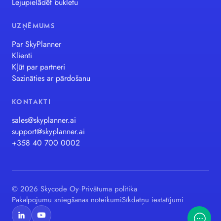
Lejupielādēt bukletu
UZŅĒMUMS
Par SkyPlanner
Klienti
Kļūt par partneri
Sazināties ar pārdošanu
KONTAKTI
sales@skyplanner.ai
support@skyplanner.ai
+358 40 700 0002
© 2026 Skycode Oy
·
Privātuma politika
Pakalpojumu sniegšanas noteikumi
Sīkdatņu iestatījumi