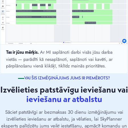
Ar MI saplānoti darbi visās jūsu darba
Tas ir jūsu mērķis.
vietās — parādīti kā nesaplānoti, saplānoti vai kavēti, ar
pārplānošanu vienā klikšķī, tiklīdz mainās prioritātes.
VAI ŠIS IZMĒĢINĀJUMS JUMS IR PIEMĒROTS?
Izvēlieties patstāvīgu ieviešanu vai
ieviešanu ar atbalstu
Sāciet patstāvīgi ar bezmaksas 30 dienu izmēģinājumu vai
izvēlieties ieviešanu ar atbalstu, ja vēlaties, lai SkyPlanner
eksperts palīdzētu jums veikt iestatīšanu, apmācīt komandu un