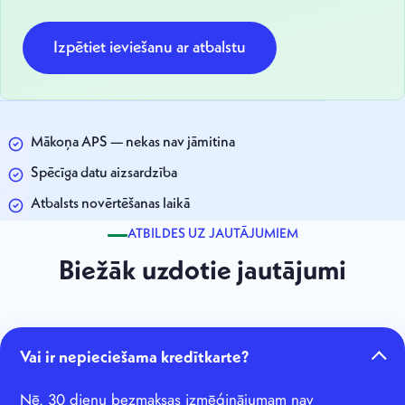
Izpētiet ieviešanu ar atbalstu
Mākoņa APS — nekas nav jāmitina
Spēcīga datu aizsardzība
Atbalsts novērtēšanas laikā
ATBILDES UZ JAUTĀJUMIEM
Biežāk uzdotie jautājumi
Vai ir nepieciešama kredītkarte?
Nē. 30 dienu bezmaksas izmēģinājumam nav