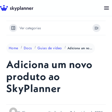
Pular
para
o
conteúdo
Ver categorias
Home
Docs
Guias de vídeo
Adiciona um novo produto ao SkyPlanner
Adiciona um novo
produto ao
SkyPlanner