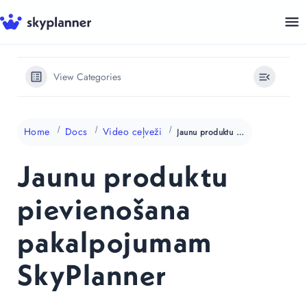
Skip
to
content
View Categories
Home
Docs
Video ceļveži
Jaunu produktu pievienošana pakalpojumam SkyPlanner
Jaunu produktu
pievienošana
pakalpojumam
SkyPlanner