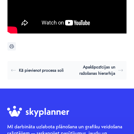
Apakšpozīcijas un
Kā pievienot procesa soli
ražošanas hierarhija
MI darbināta uzlabota plānošana un grafiku veidošana
ražotājiem — saskaņojiet pasūtījumus, jaudu un