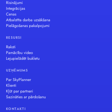
Risinājumi
Integrācijas
Cenas
Atbalstīta darba uzsākšana
Pielāgošanas pakalpojumi
RESURSI
Raksti
Pamācību video
Lejupielādēt bukletu
UZŅĒMUMS
Par SkyPlanner
Klienti
Kļūt par partneri
Sazināties ar pārdošanu
KONTAKTI