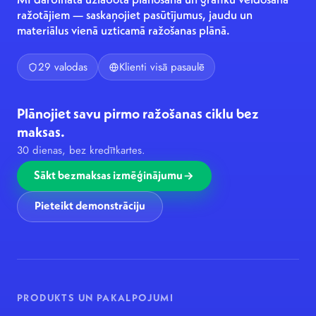
MI darbināta uzlabota plānošana un grafiku veidošana
ražotājiem — saskaņojiet pasūtījumus, jaudu un
materiālus vienā uzticamā ražošanas plānā.
29 valodas
Klienti visā pasaulē
Plānojiet savu pirmo ražošanas ciklu bez
maksas.
30 dienas, bez kredītkartes.
Sākt bezmaksas izmēģinājumu
Pieteikt demonstrāciju
PRODUKTS UN PAKALPOJUMI