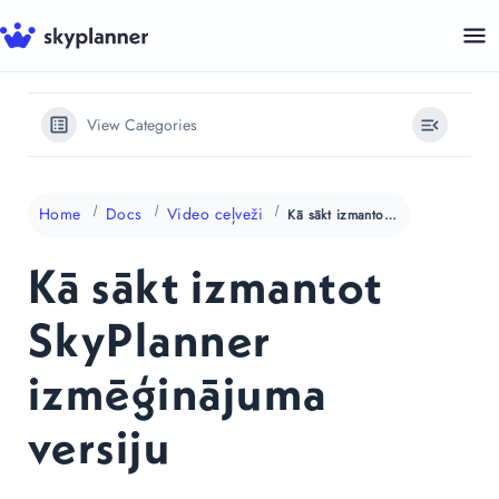
Skip
to
content
View Categories
Home
Docs
Video ceļveži
Kā sākt izmantot SkyPlanner izmēģinājuma versiju
Kā sākt izmantot
SkyPlanner
izmēģinājuma
versiju