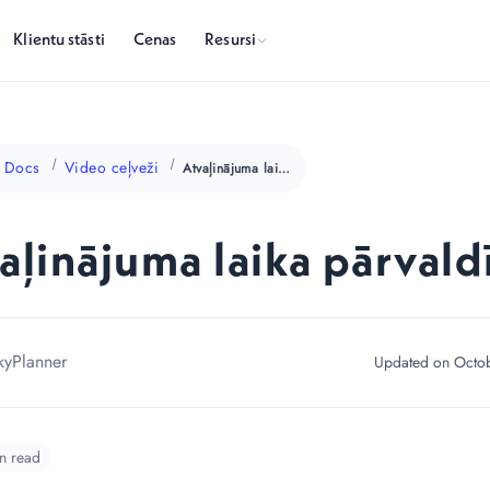
Resursi
Klientu stāsti
Cenas
Docs
Video ceļveži
Atvaļinājuma laika pārvaldība
aļinājuma laika pārvald
kyPlanner
Updated on Octob
n read