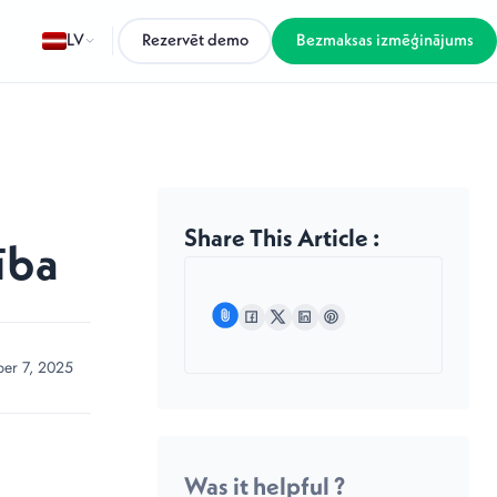
LV
Rezervēt demo
Bezmaksas izmēģinājums
Share This Article :
ība
er 7, 2025
Was it helpful ?