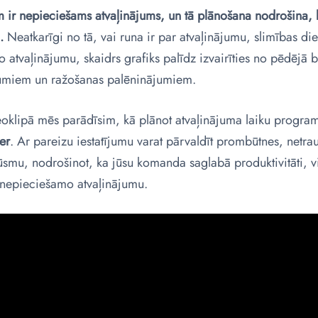
m ir nepieciešams atvaļinājums, un tā plānošana nodrošina, 
.
Neatkarīgi no tā, vai runa ir par atvaļinājumu, slimības di
 atvaļinājumu, skaidrs grafiks palīdz izvairīties no pēdējā b
umiem un ražošanas palēninājumiem.
eoklipā mēs parādīsim, kā plānot atvaļinājuma laiku progr
er
. Ar pareizu iestatījumu varat pārvaldīt prombūtnes, netra
ūsmu, nodrošinot, ka jūsu komanda saglabā produktivitāti, v
nepieciešamo atvaļinājumu.