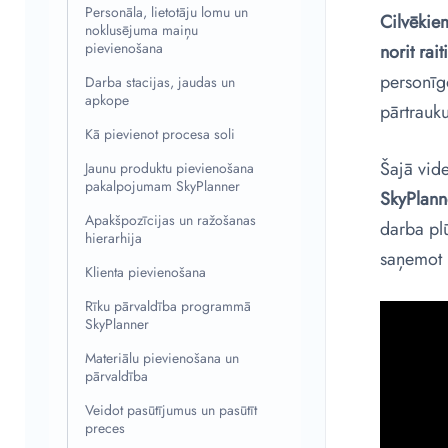
Personāla, lietotāju lomu un
Cilvēkie
noklusējuma maiņu
pievienošana
norit raiti
personīgo
Darba stacijas, jaudas un
apkope
pārtrauk
Kā pievienot procesa soli
Šajā vid
Jaunu produktu pievienošana
pakalpojumam SkyPlanner
SkyPlann
Apakšpozīcijas un ražošanas
darba pl
hierarhija
saņemot 
Klienta pievienošana
Rīku pārvaldība programmā
SkyPlanner
Materiālu pievienošana un
pārvaldība
Veidot pasūtījumus un pasūtīt
preces