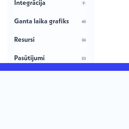
Integrācija
9
Ganta laika grafiks
45
Resursi
36
Pasūtījumi
23
ShopFloorApp un
6
taimeris
MI darbināta uzlabota plānošana un grafiku
Noliktava
16
veidošana ražotājiem — saskaņojiet pasūtījum
jaudu un materiālus vienā uzticamā ražošanas 