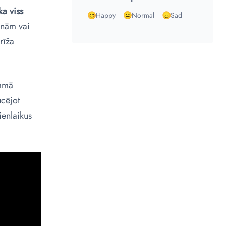
ka viss
Happy
Normal
Sad
enām vai
rīža
ammā
ucējot
ienlaikus