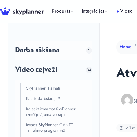
Skip
to
Produkts
Integrācijas
Video
content
Home
Darba sākšana
1
Video ceļveži
Atv
34
SkyPlanner: Pamati
Kas ir darbstacija?
S
Kā sākt izmantot SkyPlanner
izmēģinājuma versiju
Ievads SkyPlanner GANTT
< 1 mi
Timelime programmā