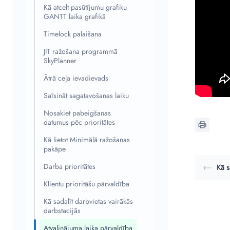
Kā atcelt pasūtījumu grafiku
GANTT laika grafikā
Timelock palaišana
JIT ražošana programmā
SkyPlanner
Ātrā ceļa ievadievads
Saīsināt sagatavošanas laiku
Nosakiet pabeigšanas
datumus pēc prioritātes
Kā lietot Minimālā ražošanas
pakāpe
Darba prioritātes
Kā s
Klientu prioritāšu pārvaldība
Kā sadalīt darbvietas vairākās
darbstacijās
Atvaļinājuma laika pārvaldība