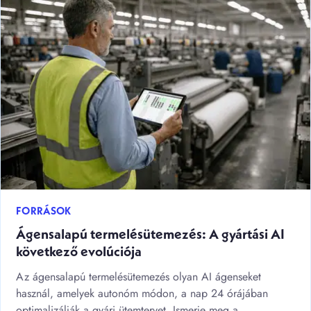
FORRÁSOK
Ágensalapú termelésütemezés: A gyártási AI
következő evolúciója
Az ágensalapú termelésütemezés olyan AI ágenseket
használ, amelyek autonóm módon, a nap 24 órájában
optimalizálják a gyári ütemtervet. Ismerje meg a