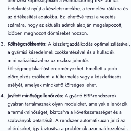
elemzési képességekkel a Manufacturing ERP pontos
betekintést nyújt a készletszintekbe, a termelési rátákba és
az értékesítési adatokba. Ez lehetővé teszi a vezetés
számára, hogy az aktuális adatok alapján megalapozott,
időben meghozott döntéseket hozzon.
Költségcsökkentés:
A készletgazdálkodás optimalizálásával,
a gyártási késedelmek csökkentésével és a hulladék
minimalizálásával ez az eszköz jelentős
költségmegtakarítást eredményezhet. Emellett a jobb
előrejelzés csökkenti a túltermelés vagy a készletkiesés
esélyét, amelyek mindkettő költséges lehet.
Javított minőségellenőrzés:
A gyártó ERP-rendszerek
gyakran tartalmaznak olyan modulokat, amelyek ellenőrzik
a termékminőséget, biztosítva a következetességet és a
szabványok betartását. A rendszer automatikusan jelzi az
eltéréseket, így biztosítva a problémák azonnali kezelését.