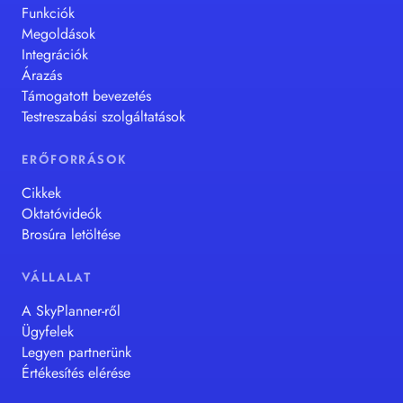
Funkciók
Megoldások
Integrációk
Árazás
Támogatott bevezetés
Testreszabási szolgáltatások
ERŐFORRÁSOK
Cikkek
Oktatóvideók
Brosúra letöltése
VÁLLALAT
A SkyPlanner-ről
Ügyfelek
Legyen partnerünk
Értékesítés elérése