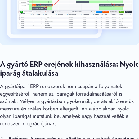
A gyártó ERP erejének kihasználása: Nyolc
iparág átalakulása
A gyártóipari ERP-rendszerek nem csupán a folyamatok
egyesítéséről, hanem az iparágak forradalmasításáról is
szólnak. Mélyen a gyártásban gyökerezik, de átalakító erejük
messzire és széles körben elterjedt. Az alábbiakban nyolc
olyan iparágat mutatunk be, amelyek nagy hasznát vették e
rendszer integrációjának:
Autóipar
: A precizitás és időzítés által vezérelt ágazatban a