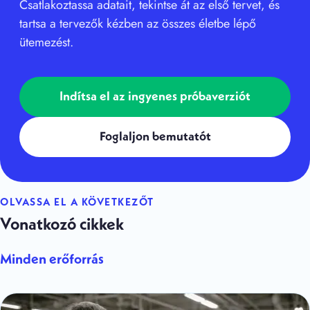
Csatlakoztassa adatait, tekintse át az első tervet, és
tartsa a tervezők kézben az összes életbe lépő
ütemezést.
Indítsa el az ingyenes próbaverziót
Foglaljon bemutatót
OLVASSA EL A KÖVETKEZŐT
Vonatkozó cikkek
Minden erőforrás