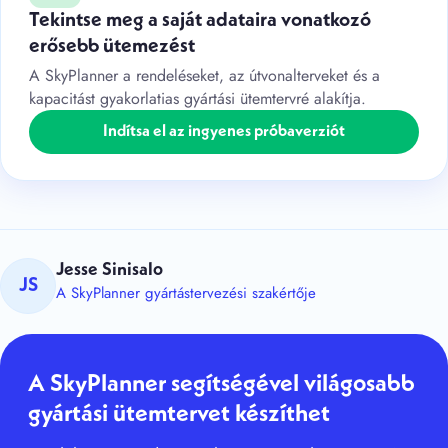
Tekintse meg a saját adataira vonatkozó
erősebb ütemezést
A SkyPlanner a rendeléseket, az útvonalterveket és a
kapacitást gyakorlatias gyártási ütemtervré alakítja.
Indítsa el az ingyenes próbaverziót
Jesse Sinisalo
JS
A SkyPlanner gyártástervezési szakértője
A SkyPlanner segítségével világosabb
gyártási ütemtervet készíthet