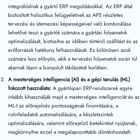
integrálódnak a gyártó ERP megoldásokkal. Az ERP által
biztosított holisztikus felügyeletnek az APS részletes
tervezési és ütemezési képességeivel való kombinálása
lehetővé teszi a gyártók számára a gyártási folyamatok
optimalizálását, biztosítva az időben történő szállítást és az
erőforrások hatékony felhasználását. Ez különösen azok
számára lesz előnyös, akik a tervezési folyamatok során túl
akarnak lépni a bonyolult táblázatok korlátain.
A mesterséges intelligencia (AI) és a gépi tanulás (ML)
fokozott használata:
A gyártóipari ERP-rendszerek egyre
inkább kihasználják majd a mesterséges intelligenciát és az
ML-t az előrejelzés pontosságának finomítására, a
rutinfeladatok automatizálására, a készletszintek
optimalizálására, valamint előrejelző betekintést nyújtanak,
megkönnyítve ezzel a megalapozottabb döntéshozatalt.