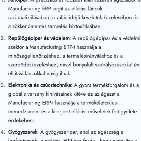
Manufacturing ERP segít az ellátási láncok
racionalizálásában, a valós idejű készletek kezelésében és
a zökkenőmentes termelés biztosításában.
Repülőgépipar és védelem
: A repülőgépipar és a védelmi
szektor a Manufacturing ERP-t használja a
minőségellenőrzéshez, a termelésirányításhoz és a
szerződéskezeléshez, mivel bonyolult szabályozásokkal és
ellátási láncokkal navigálnak.
Elektronika és csúcstechnika
: A gyors termékforgalom és a
globális verseny kihívásainak kitéve ez az ágazat a
Manufacturing ERP-t használja a termékéletciklus-
menedzsment és a kiterjedt ellátási műveletek felügyelete
érdekében.
Gyógyszerek
: A gyógyszeripar, ahol az egészség a
legfontosabb, a gyártási ERP-hez fordul, hogy biztosítsa a