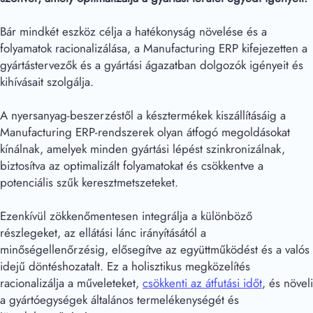
Bár mindkét eszköz célja a hatékonyság növelése és a
folyamatok racionalizálása, a Manufacturing ERP kifejezetten a
gyártástervezők és a gyártási ágazatban dolgozók igényeit és
kihívásait szolgálja.
A nyersanyag-beszerzéstől a késztermékek kiszállításáig a
Manufacturing ERP-rendszerek olyan átfogó megoldásokat
kínálnak, amelyek minden gyártási lépést szinkronizálnak,
biztosítva az optimalizált folyamatokat és csökkentve a
potenciális szűk keresztmetszeteket.
Ezenkívül zökkenőmentesen integrálja a különböző
részlegeket, az ellátási lánc irányításától a
minőségellenőrzésig, elősegítve az együttműködést és a valós
idejű döntéshozatalt. Ez a holisztikus megközelítés
racionalizálja a műveleteket,
csökkenti az átfutási időt
, és növeli
a gyártóegységek általános termelékenységét és