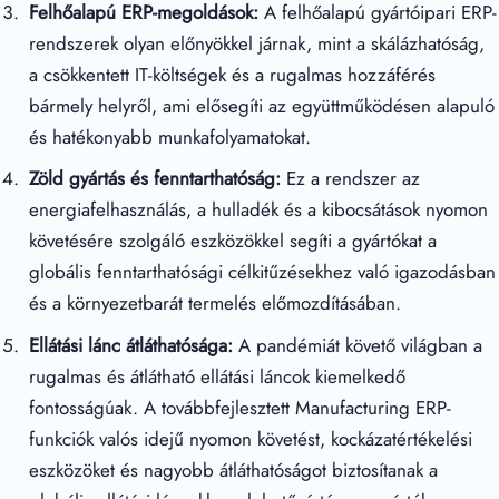
Felhőalapú ERP-megoldások:
A felhőalapú gyártóipari ERP-
rendszerek olyan előnyökkel járnak, mint a skálázhatóság,
a csökkentett IT-költségek és a rugalmas hozzáférés
bármely helyről, ami elősegíti az együttműködésen alapuló
és hatékonyabb munkafolyamatokat.
Zöld gyártás és fenntarthatóság:
Ez a rendszer az
energiafelhasználás, a hulladék és a kibocsátások nyomon
követésére szolgáló eszközökkel segíti a gyártókat a
globális fenntarthatósági célkitűzésekhez való igazodásban
és a környezetbarát termelés előmozdításában.
Ellátási lánc átláthatósága:
A pandémiát követő világban a
rugalmas és átlátható ellátási láncok kiemelkedő
fontosságúak. A továbbfejlesztett Manufacturing ERP-
funkciók valós idejű nyomon követést, kockázatértékelési
eszközöket és nagyobb átláthatóságot biztosítanak a