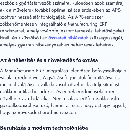
eszköz a gyártástervezők számára, különösen azok számára,
akik a műveletek további optimalizálása érdekében az APS-
szoftver használatát fontolgatják. Az APS-rendszer
zökkenőmentesen integrálható a Manufacturing ERP
rendszerrel, amely továbbfejlesztett tervezési lehetőségeket
kínál, és kiküszöböli az
összetett táblázatok
szükségességét,
amelyek gyakran hibakényesek és nehézkesek lehetnek.
Az értékesítés és a növekedés fokozása
A Manufacturing ERP integrálása jelentősen befolyásolhatja a
vállalat eredményét. A gyártási folyamatok finomításával és
racionalizálásával a vállalkozások növelhetik a teljesítményt,
csökkenthetik a hulladékot, és ennek eredményeképpen
növelhetik az eladásokat. Nem csak az erőforrásokkal való
gazdálkodásról van szó, hanem arról is, hogy ezt úgy tegyük,
hogy az növekedést eredményezzen.
Beruházás a modern technológiába