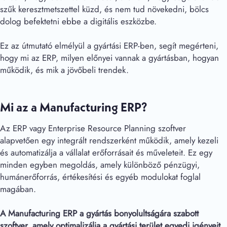
szűk keresztmetszettel küzd, és nem tud növekedni, bölcs
dolog befektetni ebbe a digitális eszközbe.
Ez az útmutató elmélyül a gyártási ERP-ben, segít megérteni,
hogy mi az ERP, milyen előnyei vannak a gyártásban, hogyan
működik, és mik a jövőbeli trendek.
Mi az a Manufacturing ERP?
Az ERP vagy Enterprise Resource Planning szoftver
alapvetően egy integrált rendszerként működik, amely kezeli
és automatizálja a vállalat erőforrásait és műveleteit. Ez egy
minden egyben megoldás, amely különböző pénzügyi,
humánerőforrás, értékesítési és egyéb modulokat foglal
magában.
A Manufacturing ERP a gyártás bonyolultságára szabott
szoftver, amely optimalizálja a gyártási terület egyedi igényeit.