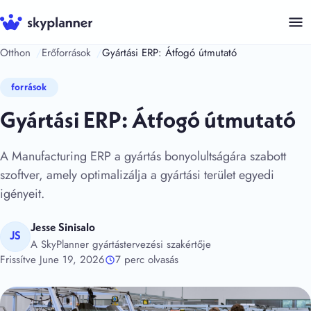
Kilépés
a
tartalomba
Otthon
Erőforrások
Gyártási ERP: Átfogó útmutató
források
Gyártási ERP: Átfogó útmutató
A Manufacturing ERP a gyártás bonyolultságára szabott
szoftver, amely optimalizálja a gyártási terület egyedi
igényeit.
Jesse Sinisalo
JS
A SkyPlanner gyártástervezési szakértője
Frissítve June 19, 2026
7 perc olvasás