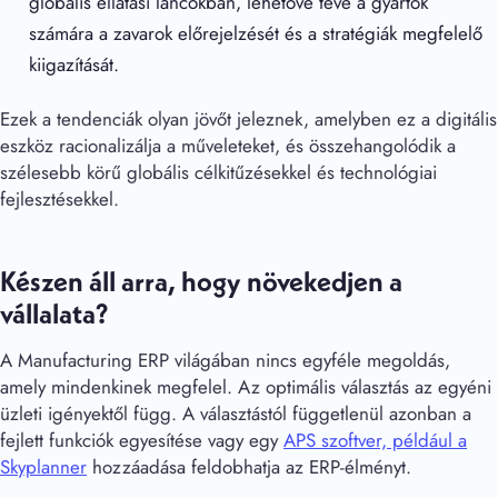
globális ellátási láncokban, lehetővé téve a gyártók
számára a zavarok előrejelzését és a stratégiák megfelelő
kiigazítását.
Ezek a tendenciák olyan jövőt jeleznek, amelyben ez a digitális
eszköz racionalizálja a műveleteket, és összehangolódik a
szélesebb körű globális célkitűzésekkel és technológiai
fejlesztésekkel.
Készen áll arra, hogy növekedjen a
vállalata?
A Manufacturing ERP világában nincs egyféle megoldás,
amely mindenkinek megfelel. Az optimális választás az egyéni
üzleti igényektől függ. A választástól függetlenül azonban a
fejlett funkciók egyesítése vagy egy
APS szoftver, például a
Skyplanner
hozzáadása feldobhatja az ERP-élményt.