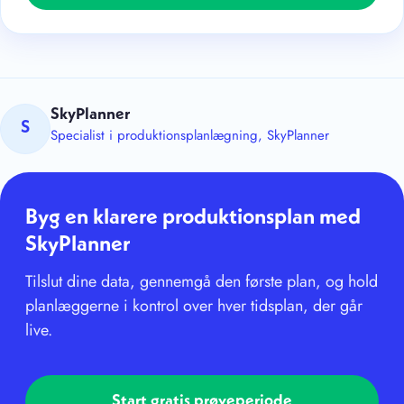
SkyPlanner
S
Specialist i produktionsplanlægning, SkyPlanner
Byg en klarere produktionsplan med
SkyPlanner
Tilslut dine data, gennemgå den første plan, og hold
planlæggerne i kontrol over hver tidsplan, der går
live.
Start gratis prøveperiode