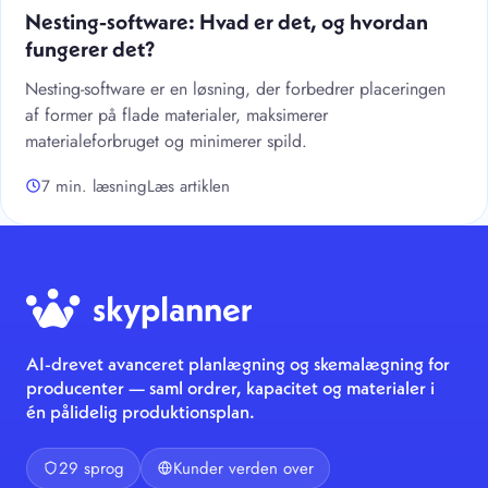
Nesting-software: Hvad er det, og hvordan
fungerer det?
Nesting-software er en løsning, der forbedrer placeringen
af former på flade materialer, maksimerer
materialeforbruget og minimerer spild.
7 min. læsning
Læs artiklen
AI-drevet avanceret planlægning og skemalægning for
producenter — saml ordrer, kapacitet og materialer i
én pålidelig produktionsplan.
29 sprog
Kunder verden over