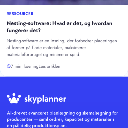
RESSOURCER
Nesting-software: Hvad er det, og hvordan
fungerer det?
Nesting-software er en løsning, der forbedrer placeringen
af former på flade materialer, maksimerer
materialeforbruget og minimerer spild.
7 min. læsning
Læs artiklen
AI-drevet avanceret planlægning og skemalægning for
producenter — saml ordrer, kapacitet og materialer i
én pålidelig produktionsplan.