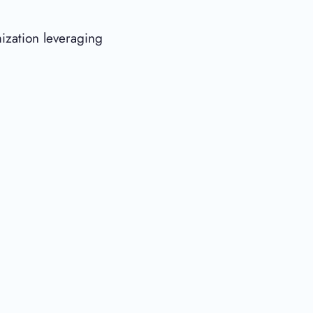
ization leveraging
어