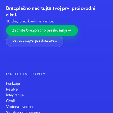
Brezplačno načrtujte svoj prvi proizvodni
cikel.
30 dni, brez kreditne kartice.
Začnite brezplačno preskušanje
Rezervirajte predstavitev
IZDELEK IN STORITVE
Funkcije
Rešitve
Integracije
Cenik
Vodena uvedba
Storitve prilagajanja