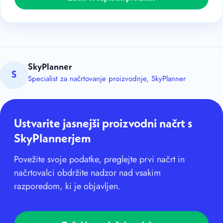
SkyPlanner
S
Specialist za načrtovanje proizvodnje, SkyPlanner
Ustvarite jasnejši proizvodni načrt s
SkyPlannerjem
Povežite svoje podatke, preglejte prvi načrt in
načrtovalci obdržite nadzor nad vsakim
razporedom, ki je objavljen.