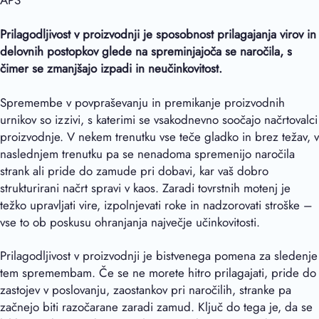
APS
Prilagodljivost v proizvodnji je sposobnost prilagajanja virov in
delovnih postopkov glede na spreminjajoča se naročila, s
čimer se zmanjšajo izpadi in neučinkovitost.
Spremembe v povpraševanju in premikanje proizvodnih
urnikov so izzivi, s katerimi se vsakodnevno soočajo načrtovalci
proizvodnje. V nekem trenutku vse teče gladko in brez težav, v
naslednjem trenutku pa se nenadoma spremenijo naročila
strank ali pride do zamude pri dobavi, kar vaš dobro
strukturirani načrt spravi v kaos. Zaradi tovrstnih motenj je
težko upravljati vire, izpolnjevati roke in nadzorovati stroške –
vse to ob poskusu ohranjanja največje učinkovitosti.
Prilagodljivost v proizvodnji je bistvenega pomena za sledenje
tem spremembam. Če se ne morete hitro prilagajati, pride do
zastojev v poslovanju, zaostankov pri naročilih, stranke pa
začnejo biti razočarane zaradi zamud. Ključ do tega je, da se