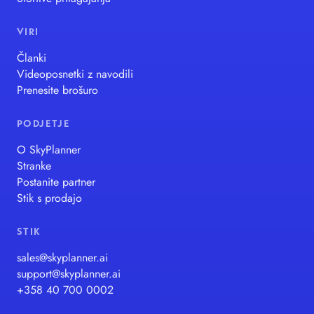
VIRI
Članki
Videoposnetki z navodili
Prenesite brošuro
PODJETJE
O SkyPlanner
Stranke
Postanite partner
Stik s prodajo
STIK
sales@skyplanner.ai
support@skyplanner.ai
+358 40 700 0002