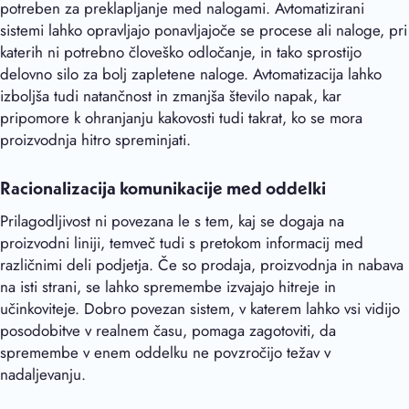
potreben za preklapljanje med nalogami. Avtomatizirani
sistemi lahko opravljajo ponavljajoče se procese ali naloge, pri
katerih ni potrebno človeško odločanje, in tako sprostijo
delovno silo za bolj zapletene naloge. Avtomatizacija lahko
izboljša tudi natančnost in zmanjša število napak, kar
pripomore k ohranjanju kakovosti tudi takrat, ko se mora
proizvodnja hitro spreminjati.
Racionalizacija komunikacije med oddelki
Prilagodljivost ni povezana le s tem, kaj se dogaja na
proizvodni liniji, temveč tudi s pretokom informacij med
različnimi deli podjetja. Če so prodaja, proizvodnja in nabava
na isti strani, se lahko spremembe izvajajo hitreje in
učinkoviteje. Dobro povezan sistem, v katerem lahko vsi vidijo
posodobitve v realnem času, pomaga zagotoviti, da
spremembe v enem oddelku ne povzročijo težav v
nadaljevanju.