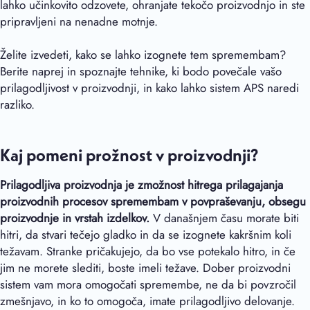
lahko učinkovito odzovete, ohranjate tekočo proizvodnjo in ste
pripravljeni na nenadne motnje.
Želite izvedeti, kako se lahko izognete tem spremembam?
Berite naprej in spoznajte tehnike, ki bodo povečale vašo
prilagodljivost v proizvodnji, in kako lahko sistem APS naredi
razliko.
Kaj pomeni prožnost v proizvodnji?
Prilagodljiva proizvodnja je zmožnost hitrega prilagajanja
proizvodnih procesov spremembam v povpraševanju, obsegu
proizvodnje in vrstah izdelkov.
V današnjem času morate biti
hitri, da stvari tečejo gladko in da se izognete kakršnim koli
težavam. Stranke pričakujejo, da bo vse potekalo hitro, in če
jim ne morete slediti, boste imeli težave. Dober proizvodni
sistem vam mora omogočati spremembe, ne da bi povzročil
zmešnjavo, in ko to omogoča, imate prilagodljivo delovanje.