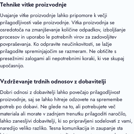
Tehnike vitke proizvodnje
Uvajanje vitke proizvodnje lahko pripomore k večji
prilagodljivosti vaše proizvodnje. Vitka proizvodnja se
osredotoča na zmanjševanje količine odpadkov, izboljšanje
procesov in uporabo le potrebnih virov za zadovoljitev
povpraševanja. Ko odpravite neučinkovitosti, se lažje
prilagodite spreminjajočim se razmeram. Ne obtičite s
presežnimi zalogami ali nepotrebnimi koraki, ki vse skupaj
upočasnijo.
Vzdrževanje trdnih odnosov z dobavitelji
Dobri odnosi z dobavitelji lahko povečajo prilagodljivost
proizvodnje, saj se lahko hitreje odzovete na spremembe
potreb po dobavi. Ne glede na to, ali potrebujete več
materiala ali morate v zadnjem trenutku prilagoditi naročilo,
lahko zanesljivi dobavitelji, ki so pripravljeni sodelovati z vami,
naredijo veliko razliko. Tesna komunikacija in zaupanje sta