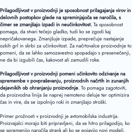
Prilagodljivost v proizvodnji je sposobnost prilagajanja virov in
delovnih postopkov glede na spreminjajoča se naročila, s
čimer se zmanjšajo izpadi in neučinkovitost.
Ta sposobnost
pomaga, da stvari tečejo gladko, tudi ko se zgodi kaj
nepričakovanega. Zmanjšuje izpade, preprečuje nastajanje
ozkih grl in skrbi za učinkovitost. Za načrtovalce proizvodnje to
pomeni, da se lahko samozavestno spopadajo s presenečenji,
ne da bi izgubili čas, kakovost ali zamudili roke.
Prilagodljivost v proizvodnji
pomeni učinkovito odzivanje na
spremembe v povpraševanju, proizvodnih načrtih in zunanjih
dejavnikih ob ohranjanju proizvodnje
. To pomaga zagotoviti,
da proizvodna linija še naprej nemoteno deluje ter optimizira
čas in vire, da se izpolnijo roki in zmanjšajo stroški.
Primer prožnosti v proizvodnji je avtomobilska industrija.
Proizvajalci morajo biti pripravljeni, da se hitro prilagodijo, ko
se spremenijo naročila strank ali ko se pojavijo novi modeli.