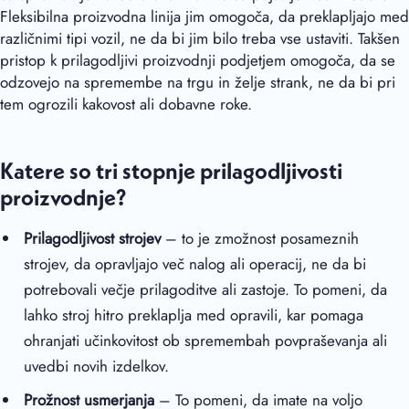
Fleksibilna proizvodna linija jim omogoča, da preklapljajo med
različnimi tipi vozil, ne da bi jim bilo treba vse ustaviti. Takšen
pristop k prilagodljivi proizvodnji podjetjem omogoča, da se
odzovejo na spremembe na trgu in želje strank, ne da bi pri
tem ogrozili kakovost ali dobavne roke.
Katere so tri stopnje prilagodljivosti
proizvodnje?
Prilagodljivost strojev
– to je zmožnost posameznih
strojev, da opravljajo več nalog ali operacij, ne da bi
potrebovali večje prilagoditve ali zastoje. To pomeni, da
lahko stroj hitro preklaplja med opravili, kar pomaga
ohranjati učinkovitost ob spremembah povpraševanja ali
uvedbi novih izdelkov.
Prožnost usmerjanja
– To pomeni, da imate na voljo