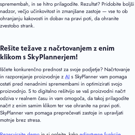
spremembah, in se hitro prilagodite. Rezultat? Pridobite boljši
nadzor, večjo učinkovitost in zmanjšane zastoje — vse to ob
ohranjanju kakovosti in dobav na pravi poti, da ohranite
zvestobo strank.
Rešite težave z načrtovanjem z enim
klikom s SkyPlannerjem!
Iščete konkurenčno prednost za svoje podjetje? Načrtovanje
in razporejanje proizvodnje z
AI
s SkyPlanner vam pomaga
ostati pred nenadnimi spremembami in optimizirati svojo
proizvodnjo. S to digitalno rešitvijo se vaš proizvodni načrt
odziva v realnem času in vam omogoča, da takoj prilagodite
načrt z enim samim klikom ter vse ohranite na pravi poti.
SkyPlanner vam pomaga preprečevati zastoje in upravljati
motnje brez stresa.
Rezervirajte demo
in si oglejte, kako
edinstvene funkcije