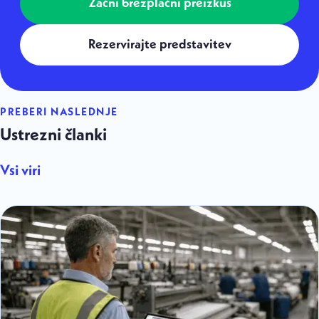
Začni brezplačni preizkus
Rezervirajte predstavitev
PREBERI NASLEDNJE
Ustrezni članki
Vsi viri