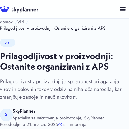
Skip
to
content
domov
Viri
Prilagodljivost v proizvodnji: Ostanite organizirani z APS
viri
Prilagodljivost v proizvodnji:
Ostanite organizirani z APS
Prilagodljivost v proizvodnji je sposobnost prilagajanja
virov in delovnih tokov v odziv na nihajoča naročila, kar
zmanjšuje zastoje in neučinkovitost.
SkyPlanner
S
Specialist za načrtovanje proizvodnje, SkyPlanner
Posodobljeno 21. marca, 2026
8 min branja