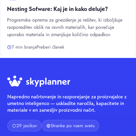
Nesting Sofware: Kaj je in kako deluje?
Programska oprema za gnezdenje je rešitev, ki izboljšuje
razporeditev oblik na ravnih materialih, kar povečuje
uporabo materiala in zmanjšuje količino odpadkov.
7 min branja
Preberi članek
Napredno načrtovanje in razporejanje za proizvajalce z
umetno inteligenco — uskladite naročila, kapacitete in
materiale v en zanesljiv proizvodni načrt.
29 jezikov
Stranke po vsem svetu