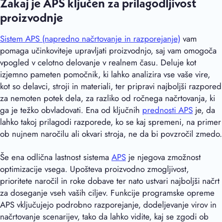
Zakaj je APS ključen za prilagodljivost
proizvodnje
Sistem APS (napredno načrtovanje in razporejanje)
vam
pomaga učinkoviteje upravljati proizvodnjo, saj vam omogoča
vpogled v celotno delovanje v realnem času. Deluje kot
izjemno pameten pomočnik, ki lahko analizira vse vaše vire,
kot so delavci, stroji in materiali, ter pripravi najboljši razpored
za nemoten potek dela, za razliko od ročnega načrtovanja, ki
ga je težko obvladovati. Ena od ključnih
prednosti APS
je, da
lahko takoj prilagodi razporede, ko se kaj spremeni, na primer
ob nujnem naročilu ali okvari stroja, ne da bi povzročil zmedo.
Še ena odlična lastnost sistema
APS
je njegova zmožnost
optimizacije vsega. Upošteva proizvodno zmogljivost,
prioritete naročil in roke dobave ter nato ustvari najboljši načrt
za doseganje vseh vaših ciljev. Funkcije programske opreme
APS vključujejo podrobno razporejanje, dodeljevanje virov in
načrtovanje scenarijev, tako da lahko vidite, kaj se zgodi ob