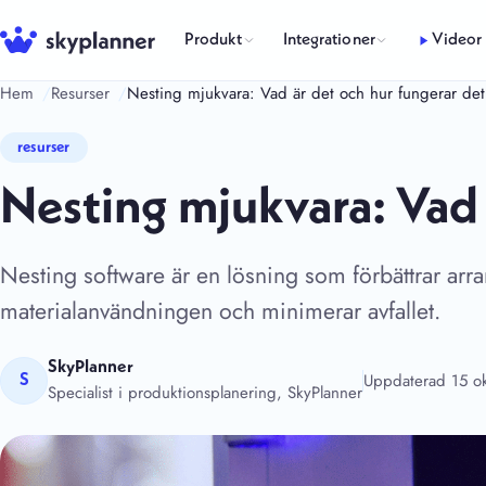
Hoppa
till
Produkt
Integrationer
Videor
innehåll
Hem
Resurser
Nesting mjukvara: Vad är det och hur fungerar de
resurser
Nesting mjukvara: Vad 
Nesting software är en lösning som förbättrar arr
materialanvändningen och minimerar avfallet.
SkyPlanner
Uppdaterad 15 o
S
Specialist i produktionsplanering, SkyPlanner