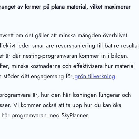
anget av former på plana material, vilket maximerar
t. Oavsett om det gäller att minska mängden överblivet
ektivt leder smartare resurshantering till bättre resultat
h det är där nesting-programvaran kommer in i bilden.
gifter, minska kostnaderna och effektivisera hur material
ch stöder ditt engagemang för
grön tillverkning
.
gsprogramvara är, hur den här lösningen fungerar och
sser. Vi kommer också att ta upp hur du kan öka
en här programvaran med SkyPlanner.