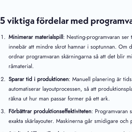
5 viktiga fördelar med programva
Minimerar materialspill
: Nesting-programvaran ser til
innebär att mindre skrot hamnar i soptunnan. Om du 
ordnar programvaran skärningarna så att det blir mi
råmaterial.
Sparar tid i produktionen
: Manuell planering är ti
automatiserar layoutprocessen, så att produktionsp
räkna ut hur man passar former på ett ark.
Förbättrar produktionseffektiviteten
: Programvaran 
exakta skärlayouter. Maskinerna går smidigare och p