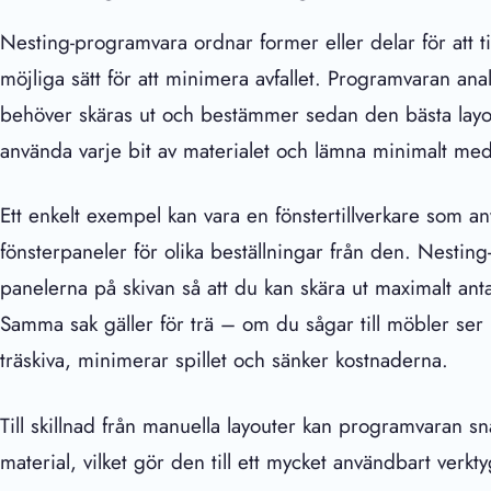
Nesting-programvara ordnar former eller delar för att til
möjliga sätt för att minimera avfallet. Programvaran a
behöver skäras ut och bestämmer sedan den bästa layout
använda varje bit av materialet och lämna minimalt med
Ett enkelt exempel kan vara en fönstertillverkare som a
fönsterpaneler för olika beställningar från den. Nestin
panelerna på skivan så att du kan skära ut maximalt ant
Samma sak gäller för trä – om du sågar till möbler ser p
träskiva, minimerar spillet och sänker kostnaderna.
Till skillnad från manuella layouter kan programvaran sna
material, vilket gör den till ett mycket användbart verkt