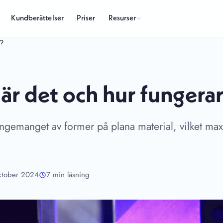
Resurser
Kundberättelser
Priser
t?
är det och hur fungerar
angemanget av former på plana material, vilket ma
ktober 2024
7 min läsning