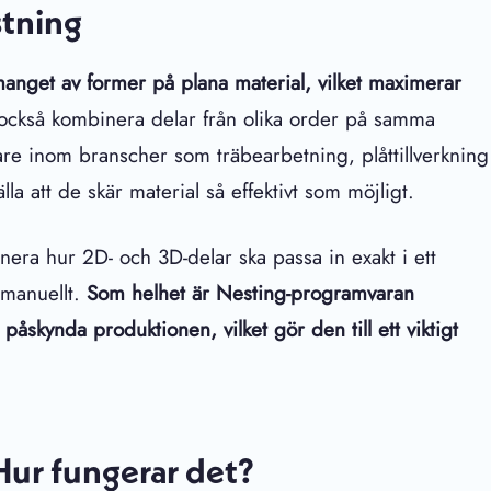
stning
anget av former på plana material, vilket maximerar
ckså kombinera delar från olika order på samma
erkare inom branscher som träbearbetning, plåttillverkning
la att de skär material så effektivt som möjligt.
era hur 2D- och 3D-delar ska passa in exakt i ett
 manuellt.
Som helhet är Nesting-programvaran
påskynda produktionen, vilket gör den till ett viktigt
 Hur fungerar det?