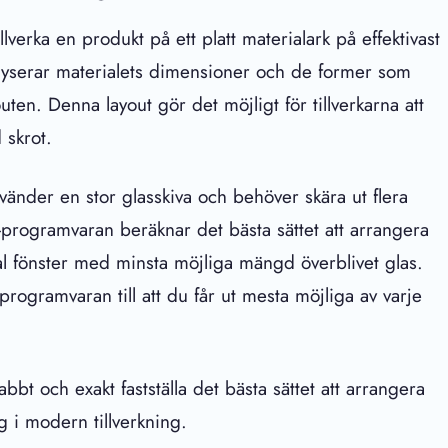
lverka en produkt på ett platt materialark på effektivast
nalyserar materialets dimensioner och de former som
en. Denna layout gör det möjligt för tillverkarna att
 skrot.
nvänder en stor glasskiva och behöver skära ut flera
g-programvaran beräknar det bästa sättet att arrangera
al fönster med minsta möjliga mängd överblivet glas.
rogramvaran till att du får ut mesta möjliga av varje
bbt och exakt fastställa det bästa sättet att arrangera
yg i modern tillverkning.