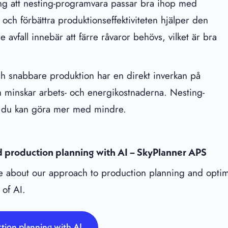
ing att nesting-programvara passar bra ihop med
och förbättra produktionseffektiviteten hjälper den
e avfall innebär att färre råvaror behövs, vilket är bra
ch snabbare produktion har en direkt inverkan på
ch minskar arbets- och energikostnaderna. Nesting-
t du kan göra mer med mindre.
 production planning with AI – SkyPlanner APS
 about our approach to production planning and optim
 of AI.
tion planning with AI