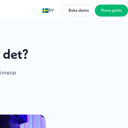
SV
Boka demo
Prova gratis
 det?
ximerar