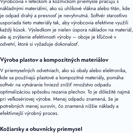
Výrobcovia v leteckom a kozmickom priemysle pracujú s
nákladnými materiálmi, ako sú uhlíkové vlákna alebo titán, kde
je odpad drahý a presnosť je nevyhnutná. Softvér starostlivo
usporiada tieto materiály tak, aby výrobcovia efektívne využili
každý kúsok. Výsledkom je nielen úspora nákladov na materiál,
ale aj zvýšenie efektívnosti výroby – oboje je kľúčové v
odvetví, ktoré si vyžaduje dokonalosť.
Výroba plastov a kompozitných materiálov
V priemyselných odvetviach, ako sú obaly alebo elektronika,
kde sa používajú plastové a kompozitné materiály, pomáha
softvér na vytváranie hniezd znížiť množstvo odpadu
optimalizáciou spôsobu rezania plechov. To je dôležité najmä
pri veľkosériovej výrobe. Menej odpadu znamená, že je
potrebných menej surovín, čo znamená nižšie náklady a
efektívnejší výrobný proces.
Kožiarsky a obuvnícky priemysel