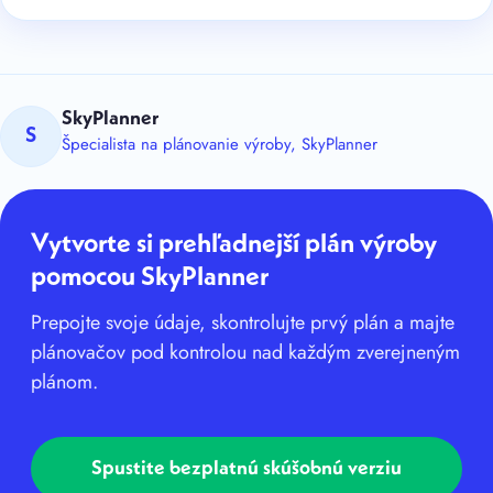
SkyPlanner
S
Špecialista na plánovanie výroby, SkyPlanner
Vytvorte si prehľadnejší plán výroby
pomocou SkyPlanner
Prepojte svoje údaje, skontrolujte prvý plán a majte
plánovačov pod kontrolou nad každým zverejneným
plánom.
Spustite bezplatnú skúšobnú verziu