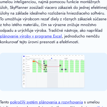
umelou inteligenciou, najmä pomocou funkcie montážnych
úloh, SkyPlanner zosúladí viacero zákaziek do jednej efektívnej
úlohy na základe ideálneho rozloženia hniezdiaceho softvéru.
To umožňuje výrobcom rezať diely z rôznych zákaziek súčasne
z toho istého materiálu, čím sa výrazne znižuje množstvo
odpadu a urýchľuje výroba. Tradičné nástroje, ako napríklad
plánovanie výroby v programe Excel
, jednoducho nemôžu
konkurovať tejto úrovni presnosti a efektívnosti.
Tento
pokročilý systém plánovania a rozvrhovania
s umelou