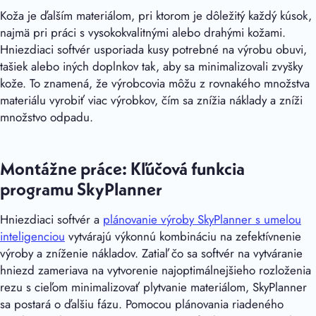
Koža je ďalším materiálom, pri ktorom je dôležitý každý kúsok,
najmä pri práci s vysokokvalitnými alebo drahými kožami.
Hniezdiaci softvér usporiada kusy potrebné na výrobu obuvi,
tašiek alebo iných doplnkov tak, aby sa minimalizovali zvyšky
kože. To znamená, že výrobcovia môžu z rovnakého množstva
materiálu vyrobiť viac výrobkov, čím sa znížia náklady a zníži
množstvo odpadu.
Montážne práce: Kľúčová funkcia
programu SkyPlanner
Hniezdiaci softvér a
plánovanie výroby SkyPlanner s umelou
inteligenciou
vytvárajú výkonnú kombináciu na zefektívnenie
výroby a zníženie nákladov. Zatiaľ čo sa softvér na vytváranie
hniezd zameriava na vytvorenie najoptimálnejšieho rozloženia
rezu s cieľom minimalizovať plytvanie materiálom, SkyPlanner
sa postará o ďalšiu fázu. Pomocou plánovania riadeného