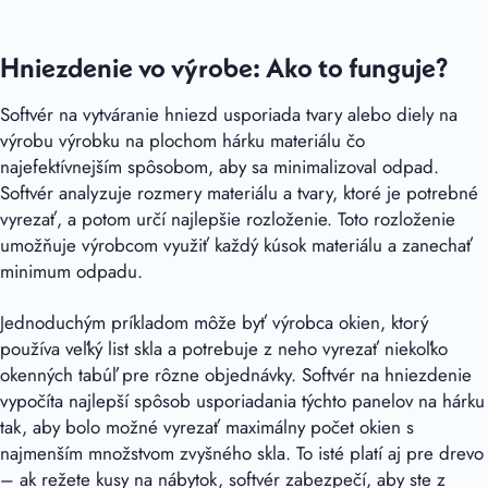
Hniezdenie vo výrobe: Ako to funguje?
Softvér na vytváranie hniezd usporiada tvary alebo diely na
výrobu výrobku na plochom hárku materiálu čo
najefektívnejším spôsobom, aby sa minimalizoval odpad.
Softvér analyzuje rozmery materiálu a tvary, ktoré je potrebné
vyrezať, a potom určí najlepšie rozloženie. Toto rozloženie
umožňuje výrobcom využiť každý kúsok materiálu a zanechať
minimum odpadu.
Jednoduchým príkladom môže byť výrobca okien, ktorý
používa veľký list skla a potrebuje z neho vyrezať niekoľko
okenných tabúľ pre rôzne objednávky. Softvér na hniezdenie
vypočíta najlepší spôsob usporiadania týchto panelov na hárku
tak, aby bolo možné vyrezať maximálny počet okien s
najmenším množstvom zvyšného skla. To isté platí aj pre drevo
– ak režete kusy na nábytok, softvér zabezpečí, aby ste z