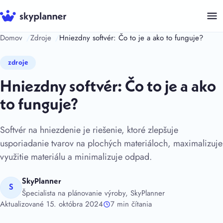
Preskočiť
na
obsah
Domov
Zdroje
Hniezdny softvér: Čo to je a ako to funguje?
zdroje
Hniezdny softvér: Čo to je a ako
to funguje?
Softvér na hniezdenie je riešenie, ktoré zlepšuje
usporiadanie tvarov na plochých materiáloch, maximalizuje
využitie materiálu a minimalizuje odpad.
SkyPlanner
S
Špecialista na plánovanie výroby, SkyPlanner
Aktualizované 15. októbra 2024
7 min čítania