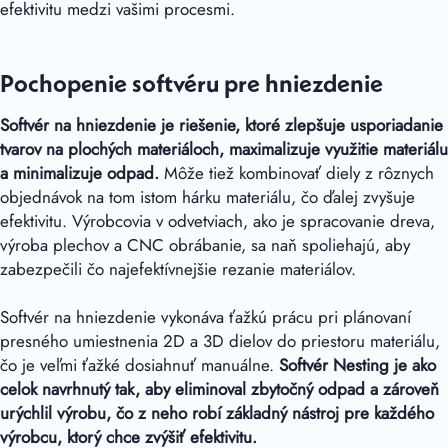
efektivitu medzi vašimi procesmi.
Pochopenie softvéru pre hniezdenie
Softvér na hniezdenie je riešenie, ktoré zlepšuje usporiadanie
tvarov na plochých materiáloch, maximalizuje využitie materiálu
a minimalizuje odpad.
Môže tiež kombinovať diely z rôznych
objednávok na tom istom hárku materiálu, čo ďalej zvyšuje
efektivitu. Výrobcovia v odvetviach, ako je spracovanie dreva,
výroba plechov a CNC obrábanie, sa naň spoliehajú, aby
zabezpečili čo najefektívnejšie rezanie materiálov.
Softvér na hniezdenie vykonáva ťažkú prácu pri plánovaní
presného umiestnenia 2D a 3D dielov do priestoru materiálu,
čo je veľmi ťažké dosiahnuť manuálne.
Softvér Nesting je ako
celok navrhnutý tak, aby eliminoval zbytočný odpad a zároveň
urýchlil výrobu, čo z neho robí základný nástroj pre každého
výrobcu, ktorý chce zvýšiť efektivitu.