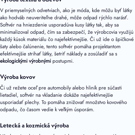
V priemyselných odvetviach, ako je móda, kde môžu byť látky
ako hodváb neuveriteľne drahé, môže odpad rýchlo narásť.
Softvér na hniezdenie usporadúva kusy látky tak, aby sa
minimalizoval odpad, čím sa zabezpečí, že výrobcovia využijú
každý kúsok materiálu čo najefektívnejšie. Či už ide o špičkové
šaty alebo čalúnenie, tento softvér pomáha projektantom
efektívnejšie strihať látky, šetriť náklady a zosúladiť sa s
ekologickými výrobnými
postupmi.
Výroba kovov
Či už režete oceľ pre automobily alebo hliník pre súčasti
lietadiel, softvér na vkladanie dokáže najefektívnejšie
usporiadať plechy. To pomáha znižovať množstvo kovového
odpadu, čo časom vedie k veľkým úsporám.
Letecká a kozmická výroba