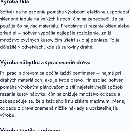
Výroba skla
Softvér na hniezdenie pomáha výrobcom efektívne usporiadať
sklenené tabule na veľkých listoch, čím sa zabezpečí, že sa
použije čo najviac materiálu. Predstavte si rezanie okien alebo
zrkadiel – softvér vypočíta najlepšie rozloženie, zníži
množstvo zvyšných kusov, čím ušetrí sklo aj peniaze. To je
dôležité v odvetviach, kde sú suroviny drahé.
Výroba nábytku a spracovanie dreva
Pri práci s drevom sa počíta každý centimeter – najmä pri
drahých materiáloch, ako je tvrdé drevo. Hniezdiaci softvér
pomáha výrobným plánovačom zistiť najefektívnejší spôsob
rezania kusov nábytku, čím sa znižuje množstvo odpadu a
zabezpečuje sa, že z každého listu získate maximum. Menej
odpadu z dreva znamená nižšie náklady a udržateľnejšiu
výrobu.
Výroba textilu a odevov