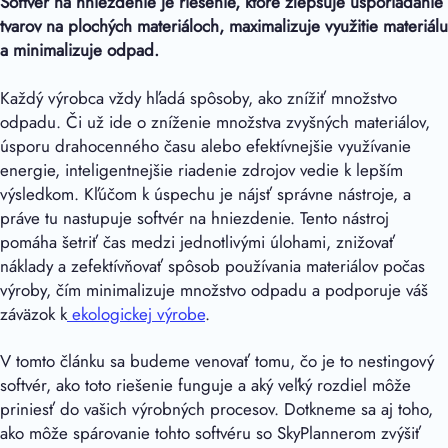
Softvér na hniezdenie je riešenie, ktoré zlepšuje usporiadanie
tvarov na plochých materiáloch, maximalizuje využitie materiálu
a minimalizuje odpad.
Každý výrobca vždy hľadá spôsoby, ako znížiť množstvo
odpadu. Či už ide o zníženie množstva zvyšných materiálov,
úsporu drahocenného času alebo efektívnejšie využívanie
energie, inteligentnejšie riadenie zdrojov vedie k lepším
výsledkom. Kľúčom k úspechu je nájsť správne nástroje, a
práve tu nastupuje softvér na hniezdenie. Tento nástroj
pomáha šetriť čas medzi jednotlivými úlohami, znižovať
náklady a zefektívňovať spôsob používania materiálov počas
výroby, čím minimalizuje množstvo odpadu a podporuje váš
záväzok k
ekologickej výrobe
.
V tomto článku sa budeme venovať tomu, čo je to nestingový
softvér, ako toto riešenie funguje a aký veľký rozdiel môže
priniesť do vašich výrobných procesov. Dotkneme sa aj toho,
ako môže spárovanie tohto softvéru so SkyPlannerom zvýšiť