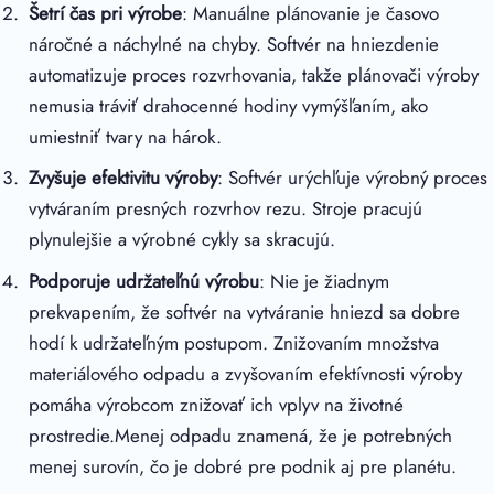
Šetrí čas pri výrobe
: Manuálne plánovanie je časovo
náročné a náchylné na chyby. Softvér na hniezdenie
automatizuje proces rozvrhovania, takže plánovači výroby
nemusia tráviť drahocenné hodiny vymýšľaním, ako
umiestniť tvary na hárok.
Zvyšuje efektivitu výroby
: Softvér urýchľuje výrobný proces
vytváraním presných rozvrhov rezu. Stroje pracujú
plynulejšie a výrobné cykly sa skracujú.
Podporuje udržateľnú výrobu
: Nie je žiadnym
prekvapením, že softvér na vytváranie hniezd sa dobre
hodí k udržateľným postupom. Znižovaním množstva
materiálového odpadu a zvyšovaním efektívnosti výroby
pomáha výrobcom znižovať ich vplyv na životné
prostredie.Menej odpadu znamená, že je potrebných
menej surovín, čo je dobré pre podnik aj pre planétu.