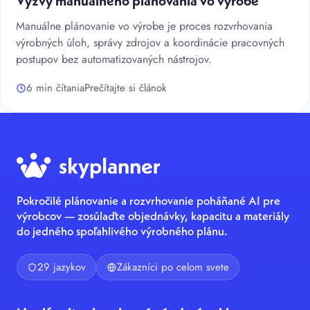
Výzvy manuálneho plánovania vo výrobe
Manuálne plánovanie vo výrobe je proces rozvrhovania
výrobných úloh, správy zdrojov a koordinácie pracovných
postupov bez automatizovaných nástrojov.
6 min čítania
Prečítajte si článok
Pokročilé plánovanie a rozvrhovanie poháňané AI pre
výrobcov — zosúlaďte objednávky, kapacitu a materiály
do jedného spoľahlivého výrobného plánu.
29 jazykov
Zákazníci po celom svete