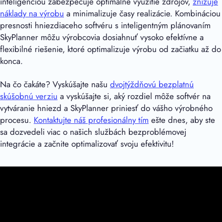
inteligenciou zabezpečuje optimálne využitie zdrojov,
znižuje
náklady na výrobu
a minimalizuje časy realizácie. Kombináciou
presnosti hniezdiaceho softvéru s inteligentným plánovaním
SkyPlanner môžu výrobcovia dosiahnuť vysoko efektívne a
flexibilné riešenie, ktoré optimalizuje výrobu od začiatku až do
konca.
Na čo čakáte? Vyskúšajte našu
dvojtýždňovú bezplatnú
skúšobnú verziu
a vyskúšajte si, aký rozdiel môže softvér na
vytváranie hniezd a SkyPlanner priniesť do vášho výrobného
procesu.
Kontaktujte náš profesionálny tím
ešte dnes, aby ste
sa dozvedeli viac o našich službách bezproblémovej
integrácie a začnite optimalizovať svoju efektivitu!