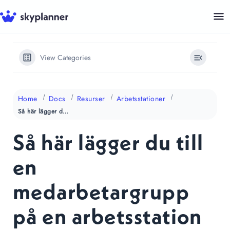
Hoppa
till
innehåll
View Categories
Home
Docs
Resurser
Arbetsstationer
Så här lägger du till en medarbetargrupp på en arbetsstation
Så här lägger du till
en
medarbetargrupp
på en arbetsstation